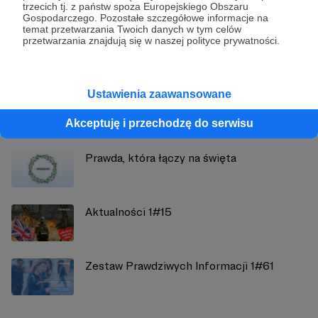
trzecich tj. z państw spoza Europejskiego Obszaru
Demagog
Gospodarczego. Pozostałe szczegółowe informacje na
temat przetwarzania Twoich danych w tym celów
przetwarzania znajdują się w naszej polityce prywatności.
Zobacz profil autora
Ustawienia zaawansowane
Zobacz również
Akceptuję i przechodzę do serwisu
Prawda, która łączy na święta
Aktualności 1#15
Zestaw Prawdziwych Informacji 1#61