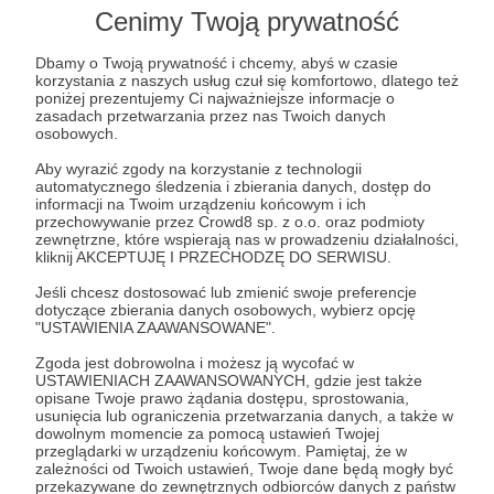
Cenimy Twoją prywatność
Dbamy o Twoją prywatność i chcemy, abyś w czasie
Post dostępny tylko dla Patronów
korzystania z naszych usług czuł się komfortowo, dlatego też
poniżej prezentujemy Ci najważniejsze informacje o
Aby zobaczyć ten materiał musisz być zalogowany
zasadach przetwarzania przez nas Twoich danych
osobowych.
Aby wyrazić zgody na korzystanie z technologii
Zostań Patronem
automatycznego śledzenia i zbierania danych, dostęp do
informacji na Twoim urządzeniu końcowym i ich
Zaloguj się
przechowywanie przez Crowd8 sp. z o.o. oraz podmioty
zewnętrzne, które wspierają nas w prowadzeniu działalności,
kliknij AKCEPTUJĘ I PRZECHODZĘ DO SERWISU.
Jeśli chcesz dostosować lub zmienić swoje preferencje
podsumowanie
factcheck
nowyrok
dezinformacja
dotyczące zbierania danych osobowych, wybierz opcję
"USTAWIENIA ZAAWANSOWANE".
Udostępnij
Zgoda jest dobrowolna i możesz ją wycofać w
USTAWIENIACH ZAAWANSOWANYCH, gdzie jest także
opisane Twoje prawo żądania dostępu, sprostowania,
usunięcia lub ograniczenia przetwarzania danych, a także w
dowolnym momencie za pomocą ustawień Twojej
przeglądarki w urządzeniu końcowym. Pamiętaj, że w
zależności od Twoich ustawień, Twoje dane będą mogły być
przekazywane do zewnętrznych odbiorców danych z państw