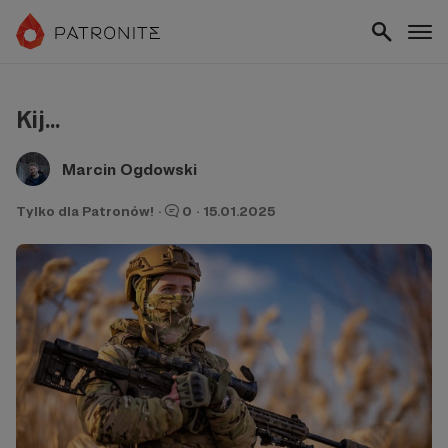
Kij...
Marcin Ogdowski
Tylko dla Patronów!
·
0
·
15.01.2025