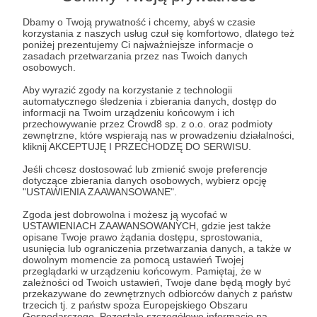
Dbamy o Twoją prywatność i chcemy, abyś w czasie
Zostań Patronem
korzystania z naszych usług czuł się komfortowo, dlatego też
poniżej prezentujemy Ci najważniejsze informacje o
zasadach przetwarzania przez nas Twoich danych
Zaloguj się
osobowych.
Aby wyrazić zgody na korzystanie z technologii
automatycznego śledzenia i zbierania danych, dostęp do
atomowy szantaż
CNN
Donald Trump
Joe Biden
informacji na Twoim urządzeniu końcowym i ich
przechowywanie przez Crowd8 sp. z o.o. oraz podmioty
rosyjska gospodarka
rosyjsko-ukraińskie negocjacje
zewnętrzne, które wspierają nas w prowadzeniu działalności,
kliknij AKCEPTUJĘ I PRZECHODZĘ DO SERWISU.
zamrożone aktywa
ZSU
Jeśli chcesz dostosować lub zmienić swoje preferencje
dotyczące zbierania danych osobowych, wybierz opcję
"USTAWIENIA ZAAWANSOWANE".
Udostępnij
Zgoda jest dobrowolna i możesz ją wycofać w
USTAWIENIACH ZAAWANSOWANYCH, gdzie jest także
opisane Twoje prawo żądania dostępu, sprostowania,
usunięcia lub ograniczenia przetwarzania danych, a także w
dowolnym momencie za pomocą ustawień Twojej
przeglądarki w urządzeniu końcowym. Pamiętaj, że w
zależności od Twoich ustawień, Twoje dane będą mogły być
Marcin Ogdowski
przekazywane do zewnętrznych odbiorców danych z państw
trzecich tj. z państw spoza Europejskiego Obszaru
Gospodarczego. Pozostałe szczegółowe informacje na