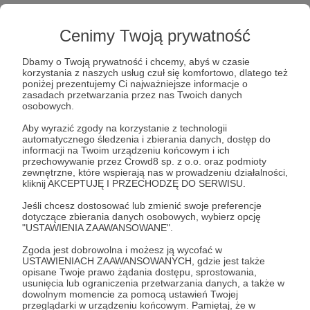
Cenimy Twoją prywatność
Dbamy o Twoją prywatność i chcemy, abyś w czasie
korzystania z naszych usług czuł się komfortowo, dlatego też
Post dostępny tylko dla Patronów
poniżej prezentujemy Ci najważniejsze informacje o
zasadach przetwarzania przez nas Twoich danych
Aby zobaczyć ten materiał musisz być zalogowany
osobowych.
Aby wyrazić zgody na korzystanie z technologii
automatycznego śledzenia i zbierania danych, dostęp do
Zostań Patronem
informacji na Twoim urządzeniu końcowym i ich
przechowywanie przez Crowd8 sp. z o.o. oraz podmioty
zewnętrzne, które wspierają nas w prowadzeniu działalności,
Zaloguj się
kliknij AKCEPTUJĘ I PRZECHODZĘ DO SERWISU.
Jeśli chcesz dostosować lub zmienić swoje preferencje
dotyczące zbierania danych osobowych, wybierz opcję
Nuclear Strategy
Poland&Europe
S&F Hero
"USTAWIENIA ZAAWANSOWANE".
Zgoda jest dobrowolna i możesz ją wycofać w
Udostępnij
USTAWIENIACH ZAAWANSOWANYCH, gdzie jest także
opisane Twoje prawo żądania dostępu, sprostowania,
usunięcia lub ograniczenia przetwarzania danych, a także w
dowolnym momencie za pomocą ustawień Twojej
przeglądarki w urządzeniu końcowym. Pamiętaj, że w