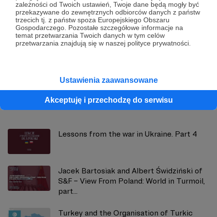
zależności od Twoich ustawień, Twoje dane będą mogły być
przekazywane do zewnętrznych odbiorców danych z państw
trzecich tj. z państw spoza Europejskiego Obszaru
Gospodarczego. Pozostałe szczegółowe informacje na
Strategy&Future
temat przetwarzania Twoich danych w tym celów
przetwarzania znajdują się w naszej polityce prywatności.
Zobacz profil autora
Ustawienia zaawansowane
Akceptuję i przechodzę do serwisu
Zobacz również
Lessons from the war in Ukraine. Part 4
Jacek Bartosiak and Albert Świdziński of
S&F – View From Poland: World in Turmoil,
part...
Turkey and the Organisation of Turkic