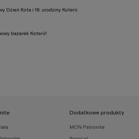
y Dzień Kota i 16. urodziny Koterii
nowy bazarek Koterii!
nite
Dodatkowe produkty
iała
MCN Patronite
Patronite
Suppi.pl