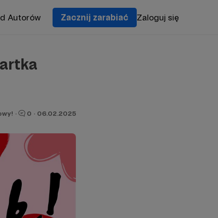
od Autorów
Zacznij zarabiać
Zaloguj się
artka
owy!
·
0
·
06.02.2025