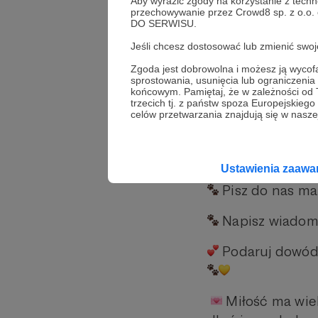
Aby wyrazić zgody na korzystanie z techn
Cały dochód pr
przechowywanie przez Crowd8 sp. z o.o.
DO SERWISU.
Zwierząt Koteria
Jeśli chcesz dostosować lub zmienić sw
nowy, kochający
Zgoda jest dobrowolna i możesz ją wyc
Odbiór osobist
sprostowania, usunięcia lub ograniczeni
końcowym. Pamiętaj, że w zależności od
paczkomacie inPos
trzecich tj. z państw spoza Europejskie
celów przetwarzania znajdują się w naszej
Spiesz się – li
Jak zamówić k
Ustawienia zaaw
Pisz do nas mai
Napisz wiadomo
Podaruj dowód m
Miłość ma wiel