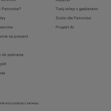
 Patronite?
Twój sklep z gadżetami
dzy
Zniżki dla Patronów
Twórców
Projekt AI
rcie na prezent
y do pobrania
spół
nas
nki korzystania z serwisu