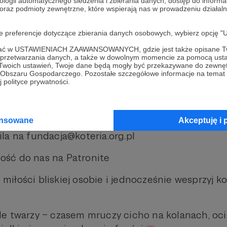
ologii automatycznego śledzenia i zbierania danych, dostęp do inform
zeznaczony zostanie na pomoc dla podopiecznyc
 oraz podmioty zewnętrzne, które wspierają nas w prowadzeniu dział
 – dzięki Tobie mogą mieć pełne miseczki, leczeni
oje preferencje dotyczące zbierania danych osobowych, wybierz op
 dom
ofać w USTAWIENIACH ZAAWANSOWANYCH, gdzie jest także opisane Tw
y w ośrodku przy ul. Chrzanowskiego 13 w Warsza
a przetwarzania danych, a także w dowolnym momencie za pomocą usta
 Twoich ustawień, Twoje dane będą mogły być przekazywane do zewnę
t (+12 zł koszt przesyłki)
go Obszaru Gospodarczego. Pozostałe szczegółowe informacje na temat
 polityce prywatności.
czba kartek jest ograniczona!
artkę?
ansowane
Akceptuję i 
la na fundacja@koteria.org.pl
ść do nas na Patronite
iłości bliskiej osobie i jednocześnie wesprzyj ko
e twarzy – czasem mruczy cicho na kolanach, oci