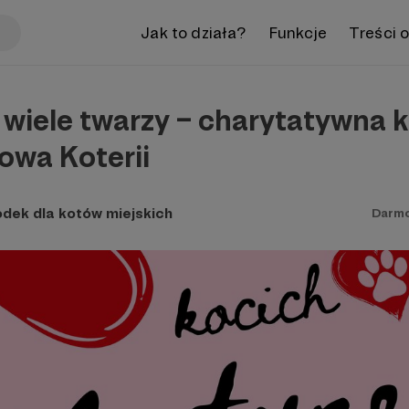
Jak to działa?
Funkcje
Treści 
wiele twarzy – charytatywna k
owa Koterii
odek dla kotów miejskich
Darm