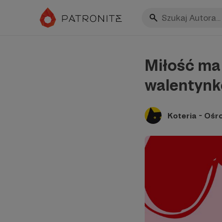
Miłość ma 
walentynk
Koteria - Ośr