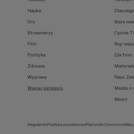
Nauka
Dlaczego
Gry
Baza wie
Streamerzy
Opinie 
Film
Kup wspa
Polityka
Dla firm
Zdrowie
Materiał
Wyprawy
Nasz Ze
Więcej kategorii
Media o 
About
Regulamin
Polityka prywatności
Patronite Commons
Waru