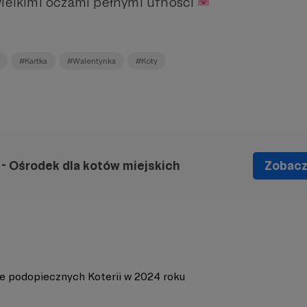
wielkimi oczami pełnymi ufności
#Kartka
#Walentynka
#Koty
 - Ośrodek dla kotów miejskich
Zobacz 
e podopiecznych Koterii w 2024 roku