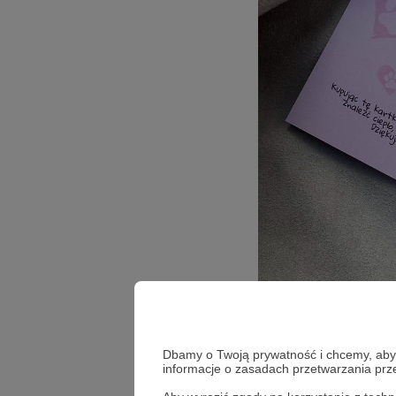
Dbamy o Twoją prywatność i chcemy, abyś 
Cena: 20 złoty
informacje o zasadach przetwarzania pr