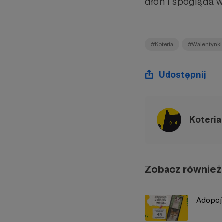
dłoń i spogląda 
#Koteria
#Walentynki
Udostępnij
Koteria
Zobacz również
Adopcj