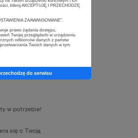
acji na Twoim urządzeniu końcowym i ich
h Fundacji dla
alności, kliknij AKCEPTUJĘ I PRZECHODZĘ
e i szansę na
cję "USTAWIENIA ZAAWANSOWANE".
oje prawo żądania dostępu,
wie lub w
wień Twojej przeglądarki w urządzeniu
trznych odbiorców danych z państw
 przetwarzania Twoich danych w tym
przechodzę do serwisu
ty w potrzebie!
era się o Twoją