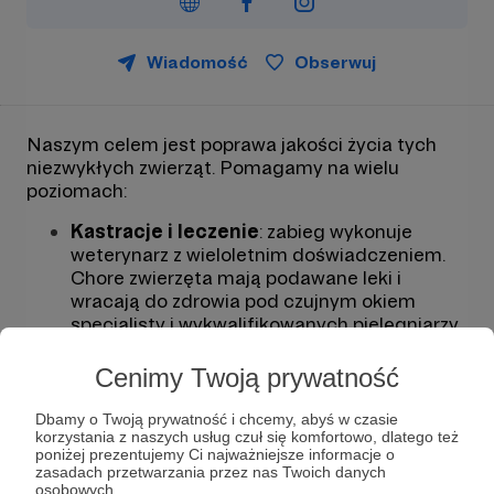
Wiadomość
Obserwuj
Naszym celem jest poprawa jakości życia tych
niezwykłych zwierząt.
Pomagamy na wielu
poziomach:
Kastracje i leczenie
: zabieg wykonuje
weterynarz z wieloletnim doświadczeniem.
Chore zwierzęta mają podawane leki i
wracają do zdrowia pod czujnym okiem
specjalisty i wykwalifikowanych pielęgniarzy.
Wolontariusze
: dokarmiają stada,
Cenimy Twoją prywatność
przygotowują budki na zimę, pomagają w
wyłapywaniu, dostarczają zwierzęta na
Dbamy o Twoją prywatność i chcemy, abyś w czasie
korzystania z naszych usług czuł się komfortowo, dlatego też
kastrację i koordynują proces adopcyjny.
poniżej prezentujemy Ci najważniejsze informacje o
zasadach przetwarzania przez nas Twoich danych
DeSKa
: kotom chorym na FiV, FeLV oraz
osobowych.