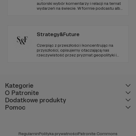
na leczenie w innych gabinetach. Prowadzimy
autorski wybór komentarzy i relacji na temat
ewidencję naszych pacjentów.
wydarzeń na świecie. W formie podcastu albo
programów na żywo z różnych miejsc na
W ciągu 17 lat funkcjonowania Ośrodka
ziemi.
wykastrowaliśmy 19 000 kotów, znaleźliśmy
domy 1 400 kotom, pomogliśmy kilku
Strategy&Future
tysiącom opiekunów.
Czerpiąc z przeszłości i koncentrując na
przyszłości, opisujemy otaczającą nas
rzeczywistość przez pryzmat geopolityki i
geostrategii. Naszym celem jest uczynienie
ze Strategy&Future kluczowego źródła myśli
geopolitycznej w Polsce i w Europie.
Kategorie
O Patronite
Dodatkowe produkty
Pomoc
Kastrowanie kotów wolno żyjących będzie
Regulamin
Polityka prywatności
Patronite Commons