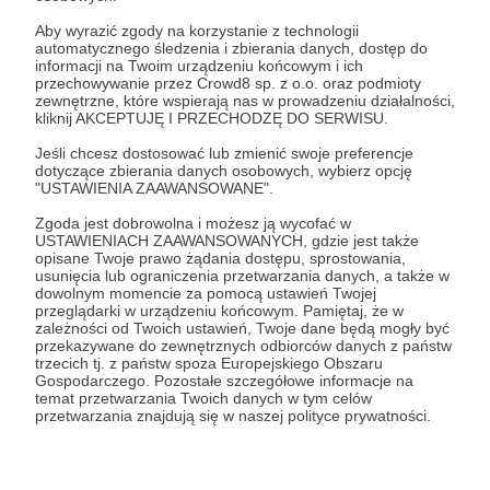
niepełnosprawnym zapewniamy dożywotnią
Aby wyrazić zgody na korzystanie z technologii
opiekę w Domu Spokojnej Kotości.
automatycznego śledzenia i zbierania danych, dostęp do
informacji na Twoim urządzeniu końcowym i ich
Adopcje
: regularnie publikujemy ogłoszenia
przechowywanie przez Crowd8 sp. z o.o. oraz podmioty
zewnętrzne, które wspierają nas w prowadzeniu działalności,
oswojonych kotów na naszej grupie
kliknij AKCEPTUJĘ I PRZECHODZĘ DO SERWISU.
Adopcyjne z Koterii
. Dbamy o to, by nasi
podopieczni
trafili wyłącznie do
Jeśli chcesz dostosować lub zmienić swoje preferencje
dotyczące zbierania danych osobowych, wybierz opcję
bezpiecznych domów i kochających
"USTAWIENIA ZAAWANSOWANE".
właścicieli.
Zgoda jest dobrowolna i możesz ją wycofać w
USTAWIENIACH ZAAWANSOWANYCH, gdzie jest także
Edukacja
: prowadzimy różnorodne działania
opisane Twoje prawo żądania dostępu, sprostowania,
mające na celu szerzenie świadomości w
usunięcia lub ograniczenia przetwarzania danych, a także w
zakresie opieki nad kotami i zrozumienia ich
dowolnym momencie za pomocą ustawień Twojej
przeglądarki w urządzeniu końcowym. Pamiętaj, że w
zachowania.
zależności od Twoich ustawień, Twoje dane będą mogły być
przekazywane do zewnętrznych odbiorców danych z państw
Darczyńcy
: ich zaangażowanie, dobroć i
trzecich tj. z państw spoza Europejskiego Obszaru
szczodrość umożliwia nasze wszystkie
Gospodarczego. Pozostałe szczegółowe informacje na
temat przetwarzania Twoich danych w tym celów
działania.
przetwarzania znajdują się w naszej polityce prywatności.