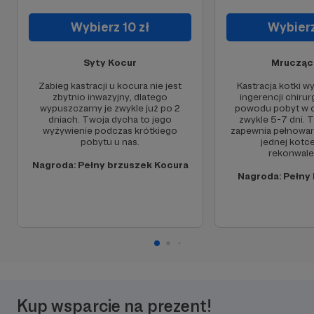
Wybierz 10 zł
Wybierz
Syty Kocur
Mrucząca
Zabieg kastracji u kocura nie jest
Kastracja kotki 
zbytnio inwazyjny, dlatego
ingerencji chirur
wypuszczamy je zwykle już po 2
powodu pobyt w 
dniach. Twoja dycha to jego
zwykle 5-7 dni. 
wyżywienie podczas krótkiego
zapewnia pełnowa
pobytu u nas.
jednej kotc
rekonwale
Nagroda: Pełny brzuszek Kocura
Nagroda: Pełny 
Kup wsparcie na prezent!