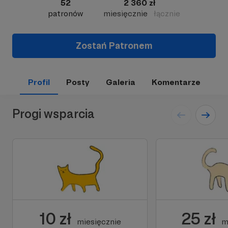
52
2 360 zł
patronów
miesięcznie
łącznie
Zostań Patronem
Profil
Posty
Galeria
Komentarze
Progi wsparcia
10 zł
25 zł
miesięcznie
m