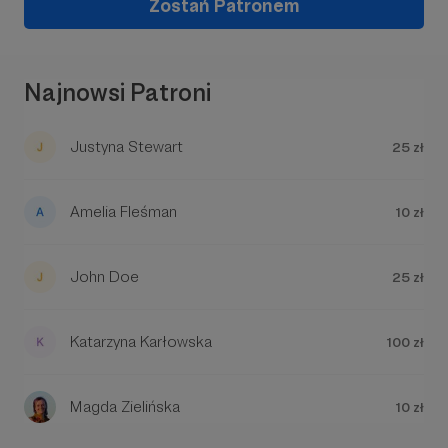
Zostań Patronem
Najnowsi Patroni
Justyna Stewart
25 zł
Amelia Fleśman
10 zł
John Doe
25 zł
Katarzyna Karłowska
100 zł
Magda Zielińska
10 zł
DLACZEGO KOTERIA?