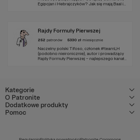
Egipcjan i Hebrajczyków? Jak się mają Baal i
Amon-Ra do JAHWE?
Rajdy Formuły Pierwszej
252
patronów
5330
zł
miesięcznie
Naczelny polski Tifoso, członek #teamLH
(podobno nieironicznie), autor i prowadzący
Rajdy Formuły Pierwszej – najlepszego kanału
YouTube o F1 w Polsce (potwierdzone
niezależnymi badaniami).
Kategorie
O Patronite
Dodatkowe produkty
Pomoc
Regulamin
Polityka prywatności
Patronite Commons