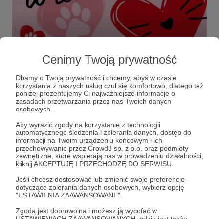
06.02.2025
Brak komentarzy
●
Cenimy Twoją prywatność
Miłość ma wiele twarzy – charytatywna
kartka walentynkowa Koterii
Dbamy o Twoją prywatność i chcemy, abyś w czasie
​Szukasz wyjątkowego prezentu na Walentynki? Oto coś
korzystania z naszych usług czuł się komfortowo, dlatego też
poniżej prezentujemy Ci najważniejsze informacje o
zasadach przetwarzania przez nas Twoich danych
osobowych.
#Koteria
#Walentynki
#Kartka
+2
Aby wyrazić zgody na korzystanie z technologii
automatycznego śledzenia i zbierania danych, dostęp do
informacji na Twoim urządzeniu końcowym i ich
przechowywanie przez Crowd8 sp. z o.o. oraz podmioty
zewnętrzne, które wspierają nas w prowadzeniu działalności,
kliknij AKCEPTUJĘ I PRZECHODZĘ DO SERWISU.
Jeśli chcesz dostosować lub zmienić swoje preferencje
dotyczące zbierania danych osobowych, wybierz opcję
"USTAWIENIA ZAAWANSOWANE".
Zgoda jest dobrowolna i możesz ją wycofać w
USTAWIENIACH ZAAWANSOWANYCH, gdzie jest także