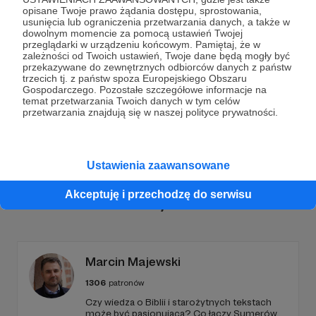
opisane Twoje prawo żądania dostępu, sprostowania,
usunięcia lub ograniczenia przetwarzania danych, a także w
Dołącz do grona Patronów!
dowolnym momencie za pomocą ustawień Twojej
przeglądarki w urządzeniu końcowym. Pamiętaj, że w
zależności od Twoich ustawień, Twoje dane będą mogły być
Wesprzyj działalność Autora
Koteria - Ośrodek dla
przekazywane do zewnętrznych odbiorców danych z państw
trzecich tj. z państw spoza Europejskiego Obszaru
kotów miejskich
już teraz!
Gospodarczego. Pozostałe szczegółowe informacje na
temat przetwarzania Twoich danych w tym celów
przetwarzania znajdują się w naszej polityce prywatności.
Zostań Patronem
Ustawienia zaawansowane
Akceptuję i przechodzę do serwisu
Promowani autorzy
Marcin Majewski
1306
patronów
Czy wiedza o Biblii i starożytnych tekstach
może być pasjonująca? Co łączy Sumerów,