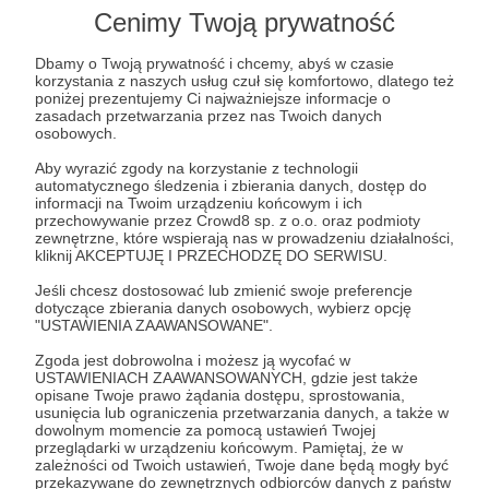
Post dostępny tylko dla Patronów
Cenimy Twoją prywatność
Aby zobaczyć ten materiał musisz być zalogowany
Dbamy o Twoją prywatność i chcemy, abyś w czasie
korzystania z naszych usług czuł się komfortowo, dlatego też
poniżej prezentujemy Ci najważniejsze informacje o
Zostań Patronem
zasadach przetwarzania przez nas Twoich danych
osobowych.
Zaloguj się
Aby wyrazić zgody na korzystanie z technologii
automatycznego śledzenia i zbierania danych, dostęp do
informacji na Twoim urządzeniu końcowym i ich
przechowywanie przez Crowd8 sp. z o.o. oraz podmioty
zasoby naturalne Ukrainy
rozmowy pokojowe
Kijów
zewnętrzne, które wspierają nas w prowadzeniu działalności,
kliknij AKCEPTUJĘ I PRZECHODZĘ DO SERWISU.
Waszyngton
Doland Trump
lit
Jeśli chcesz dostosować lub zmienić swoje preferencje
gwarancje bezpieczeństwa
Starlink
dotyczące zbierania danych osobowych, wybierz opcję
"USTAWIENIA ZAAWANSOWANE".
Udostępnij
Zgoda jest dobrowolna i możesz ją wycofać w
USTAWIENIACH ZAAWANSOWANYCH, gdzie jest także
opisane Twoje prawo żądania dostępu, sprostowania,
usunięcia lub ograniczenia przetwarzania danych, a także w
dowolnym momencie za pomocą ustawień Twojej
przeglądarki w urządzeniu końcowym. Pamiętaj, że w
zależności od Twoich ustawień, Twoje dane będą mogły być
przekazywane do zewnętrznych odbiorców danych z państw