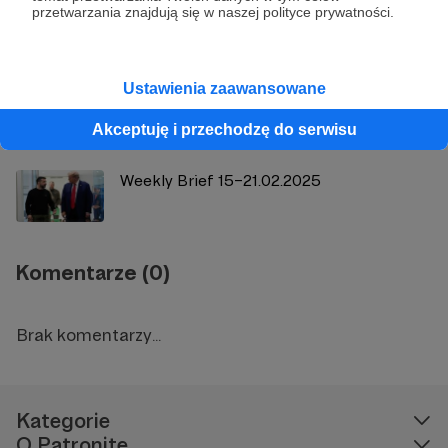
SYSTEM ZARZĄDZANIA KRYZYSOWEGO
przetwarzania znajdują się w naszej polityce prywatności.
W POWIECIE NYSKIM (ODBUDOWA I
MODERNIZACJA)
Ustawienia zaawansowane
Czy Ukraińcy dadzą się przymusić do
pokoju? | Jacek Bartosiak, Albert
Akceptuję i przechodzę do serwisu
Świdziński, Mare...
Weekly Brief 15–21.02.2025
Komentarze (0)
Brak komentarzy...
Kategorie
O Patronite