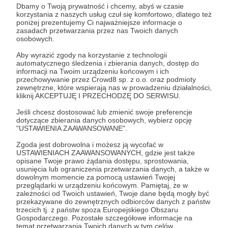
Dbamy o Twoją prywatność i chcemy, abyś w czasie
Jacek Bartosiak
Video
Europe
Luis Simon
korzystania z naszych usług czuł się komfortowo, dlatego też
poniżej prezentujemy Ci najważniejsze informacje o
Background Check
zasadach przetwarzania przez nas Twoich danych
osobowych.
Udostępnij
Aby wyrazić zgody na korzystanie z technologii
automatycznego śledzenia i zbierania danych, dostęp do
informacji na Twoim urządzeniu końcowym i ich
przechowywanie przez Crowd8 sp. z o.o. oraz podmioty
zewnętrzne, które wspierają nas w prowadzeniu działalności,
kliknij AKCEPTUJĘ I PRZECHODZĘ DO SERWISU.
Jeśli chcesz dostosować lub zmienić swoje preferencje
dotyczące zbierania danych osobowych, wybierz opcję
Strategy&Future
"USTAWIENIA ZAAWANSOWANE".
Zgoda jest dobrowolna i możesz ją wycofać w
Zobacz profil autora
USTAWIENIACH ZAAWANSOWANYCH, gdzie jest także
opisane Twoje prawo żądania dostępu, sprostowania,
usunięcia lub ograniczenia przetwarzania danych, a także w
dowolnym momencie za pomocą ustawień Twojej
przeglądarki w urządzeniu końcowym. Pamiętaj, że w
zależności od Twoich ustawień, Twoje dane będą mogły być
Zobacz również
przekazywane do zewnętrznych odbiorców danych z państw
trzecich tj. z państw spoza Europejskiego Obszaru
Gospodarczego. Pozostałe szczegółowe informacje na
temat przetwarzania Twoich danych w tym celów