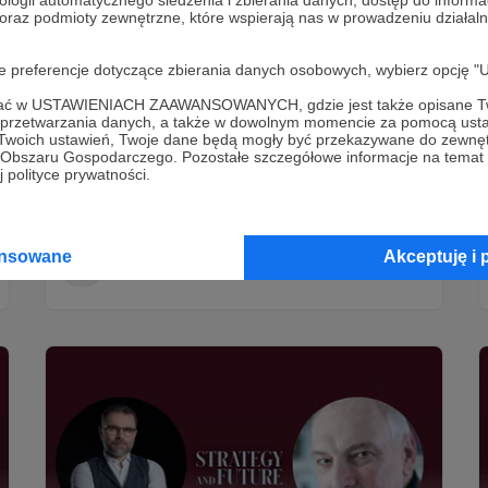
 oraz podmioty zewnętrzne, które wspierają nas w prowadzeniu dział
02.02.2025
Komentarze: 2
●
oje preferencje dotyczące zbierania danych osobowych, wybierz op
Restraint or Primacy | James Kimo
ofać w USTAWIENIACH ZAAWANSOWANYCH, gdzie jest także opisane Tw
Fanell | Albert Świdziński | On Trump
a przetwarzania danych, a także w dowolnym momencie za pomocą usta
administration priorities (Video)
 Twoich ustawień, Twoje dane będą mogły być przekazywane do zewnę
go Obszaru Gospodarczego. Pozostałe szczegółowe informacje na temat
Restraint or Primacy. James "Kimo" Fanell (US Navy
 polityce prywatności.
captain (ret.), Former Director of Intelligence and
Information Operations for the U.S. Pacific Fleet, US
Navy) and Albert Świdziński discuss Trump
administration priorities.
Albert Świdziński
Video
Background Check
ansowane
Akceptuję i 
+3