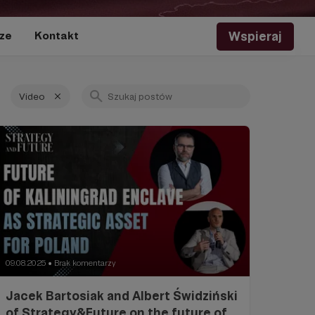
Wspieraj
ze
Kontakt
Video
09.08.2025
Brak komentarzy
●
Jacek Bartosiak and Albert Świdziński
of Strategy&Future on the future of