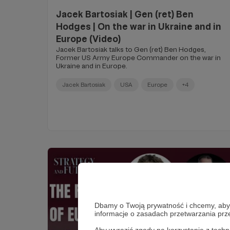
Jacek Bartosiak | Gen (ret) Ben
Hodges | On the war in Ukraine and in
Europe (Video)
Jacek Bartosiak talks to Gen (ret) Ben Hodges,
Former US Army Europe Commander on the war in
Ukraine and in Europe.
Jacek Bartosiak
USA
Europe
+4
Dbamy o Twoją prywatność i chcemy, abyś 
informacje o zasadach przetwarzania pr
Aby wyrazić zgody na korzystanie z techn