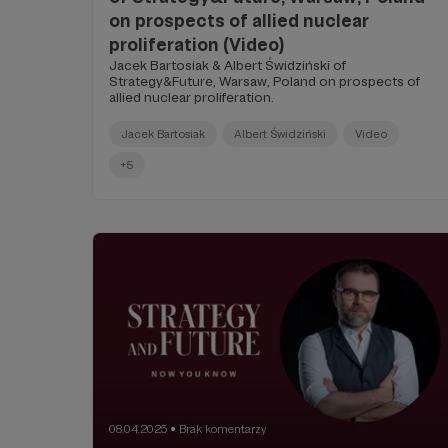
on prospects of allied nuclear
proliferation (Video)
Jacek Bartosiak & Albert Świdziński of
Strategy&Future, Warsaw, Poland on prospects of
allied nuclear proliferation.
Jacek Bartosiak
Albert Świdziński
Video
+5
08.04.2025
Brak komentarzy
●