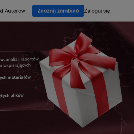
od Autorów
Zacznij zarabiać
Zaloguj się