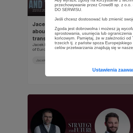
przechowywanie przez Crowd8 sp. z o.o.
DO SERWISU.
22.02.2025
Brak komentarzy
●
Jeśli chcesz dostosować lub zmienić sw
Jacek Bartosiak talks to Luis Simon
Zgoda jest dobrowolna i możesz ją wyc
about the future of Europe and
sprostowania, usunięcia lub ograniczeni
transatlantic relations (Video)
końcowym. Pamiętaj, że w zależności od
trzecich tj. z państw spoza Europejskie
Jacek Bartosiak talks to Luis Simon about the future
celów przetwarzania znajdują się w naszej
of Europe and transatlantic relations.
Jacek Bartosiak
Video
Europe
+2
Ustawienia zaaw