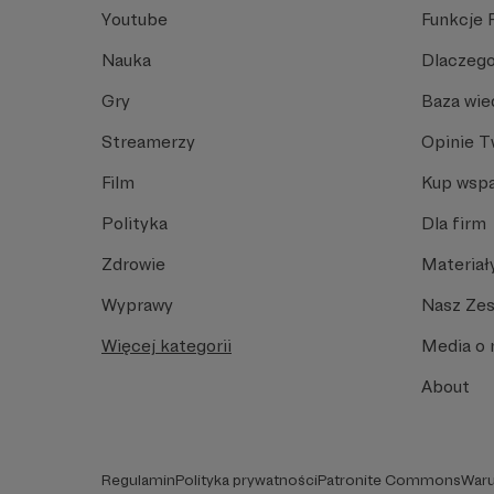
Youtube
Funkcje 
Nauka
Dlaczego
Gry
Baza wie
Streamerzy
Opinie 
Film
Kup wspa
Polityka
Dla firm
Zdrowie
Materiał
Wyprawy
Nasz Ze
Więcej kategorii
Media o 
About
Regulamin
Polityka prywatności
Patronite Commons
Waru