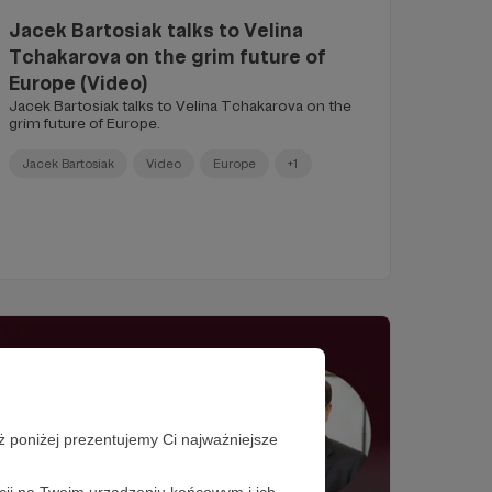
Jacek Bartosiak talks to Velina
Tchakarova on the grim future of
Europe (Video)
Jacek Bartosiak talks to Velina Tchakarova on the
grim future of Europe.
Jacek Bartosiak
Video
Europe
+1
ż poniżej prezentujemy Ci najważniejsze
acji na Twoim urządzeniu końcowym i ich