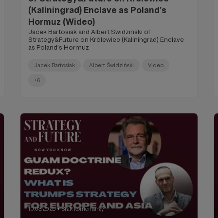
(Kaliningrad) Enclave as Poland’s
Hormuz (Wideo)
Jacek Bartosiak and Albert Swidzinski of
Strategy&Future on Królewiec (Kaliningrad) Enclave
as Poland’s Hormuz
Jacek Bartosiak
Albert Świdziński
Video
+6
10.03.2025
Brak komentarzy
●