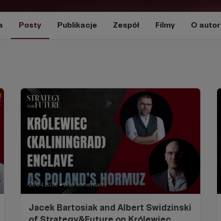
a
Posty
Publikacje
Zespół
Filmy
O autor
20.04.2026
Brak komentarzy
●
Jacek Bartosiak and Albert Swidzinski
of Strategy&Future on Królewiec