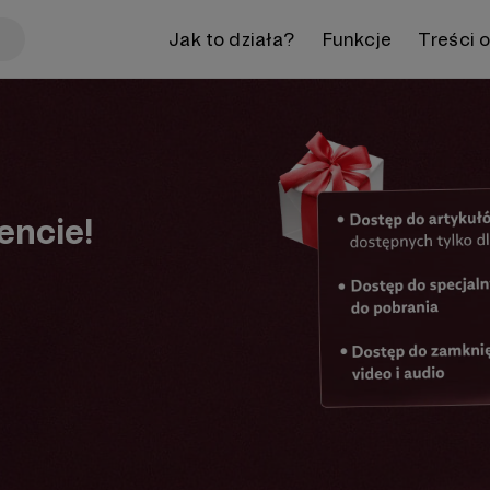
Jak to działa?
Funkcje
Treści 
encie!