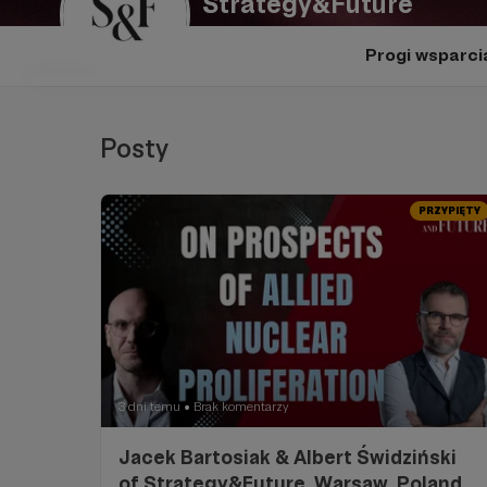
Strategy&Future
Progi wsparci
Posty
PRZYPIĘTY
3 dni temu
Brak komentarzy
●
Jacek Bartosiak & Albert Świdziński
of Strategy&Future, Warsaw, Poland