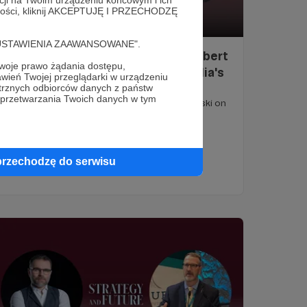
alności, kliknij AKCEPTUJĘ I PRZECHODZĘ
26.01.2025
Brak komentarzy
●
cję "USTAWIENIA ZAAWANSOWANE".
Professor Toshi Yoshihara and Albert
oje prawo żądania dostępu,
Świdziński on China's and Australia's
wień Twojej przeglądarki w urządzeniu
future force structure (Video)
trznych odbiorców danych z państw
 przetwarzania Twoich danych w tym
Professor Toshi Yoshihara and Albert Świdziński on
China's and Australia's future force structure.
Albert Świdziński
Video
China
+4
przechodzę do serwisu