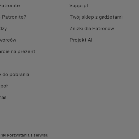
Patronite
Suppi.pl
 Patronite?
Twój sklep z gadżetami
dzy
Zniżki dla Patronów
Twórców
Projekt AI
rcie na prezent
y do pobrania
spół
nas
nki korzystania z serwisu