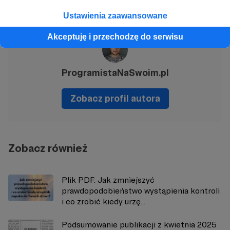
Udostępnij
Ustawienia zaawansowane
Akceptuję i przechodzę do serwisu
ProgramistaNaSwoim.pl
Zobacz profil autora
Zobacz również
Plik PDF: Jak zmniejszyć
prawdopodobieństwo wystąpienia kontroli
i co zrobić kiedy urzę...
Podsumowanie publikacji z kwietnia 2025