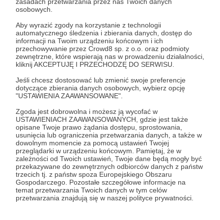
zasadach przetwarzania przez nas Twoich danych
Rejestracja przy pomocy
linku
w
osobowych.
LetyShops
oraz zrobienie zakupów w
Aby wyrazić zgody na korzystanie z technologii
ciągu 30 dni z LetyShops cashback za
automatycznego śledzenia i zbierania danych, dostęp do
informacji na Twoim urządzeniu końcowym i ich
min. 70 zł
da Ci
10 złotych
na konto
przechowywanie przez Crowd8 sp. z o.o. oraz podmioty
zewnętrzne, które wspierają nas w prowadzeniu działalności,
LetyShops do późniejszej wypłaty.
kliknij AKCEPTUJĘ I PRZECHODZĘ DO SERWISU.
Rejestracja konta
Perplexity
przy pomocy
Jeśli chcesz dostosować lub zmienić swoje preferencje
linku
da Ci
10 dolarów rabatu
na kolejny
dotyczące zbierania danych osobowych, wybierz opcję
"USTAWIENIA ZAAWANSOWANE".
okrez rozliczeniowy za wersję Pro.
Zakup serwera
MIKR.US
przy pomocy
Zgoda jest dobrowolna i możesz ją wycofać w
USTAWIENIACH ZAAWANSOWANYCH, gdzie jest także
linku
da Ci
jeden miesiąc gratis
.
opisane Twoje prawo żądania dostępu, sprostowania,
usunięcia lub ograniczenia przetwarzania danych, a także w
Nie zmuszam do skorzystania z żadnego. Po
dowolnym momencie za pomocą ustawień Twojej
prostu chcę poinformować, że takowe są.
przeglądarki w urządzeniu końcowym. Pamiętaj, że w
zależności od Twoich ustawień, Twoje dane będą mogły być
przekazywane do zewnętrznych odbiorców danych z państw
Pozdrawiam
trzecich tj. z państw spoza Europejskiego Obszaru
Gospodarczego. Pozostałe szczegółowe informacje na
temat przetwarzania Twoich danych w tym celów
Piotr Prądzyński
przetwarzania znajdują się w naszej polityce prywatności.