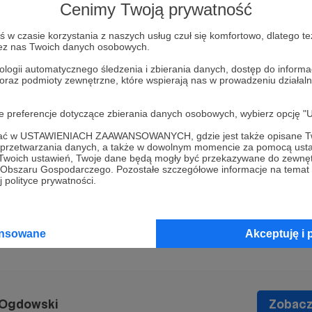
ent batalionu wojska.
Cenimy Twoją prywatność
 oprzeć się wrażeniu surrealizmu. I cudownie by
w czasie korzystania z naszych usług czuł się komfortowo, dlatego te
Z ulgą uznać, że życie toczy się dalej…
zez nas Twoich danych osobowych.
ologii automatycznego śledzenia i zbierania danych, dostęp do inform
-----
 oraz podmioty zewnętrzne, które wspierają nas w prowadzeniu dział
aszam Was do sklepu
Patronite, gdzie może
oje preferencje dotyczące zbierania danych osobowych, wybierz op
i z autografem i pozdrowieniami. Pełną ofertę
ofać w USTAWIENIACH ZAAWANSOWANYCH, gdzie jest także opisane Tw
a przetwarzania danych, a także w dowolnym momencie za pomocą usta
 Twoich ustawień, Twoje dane będą mogły być przekazywane do zewnę
go Obszaru Gospodarczego. Pozostałe szczegółowe informacje na temat
dnie wojenne
Kijów
rocznica
życie musi trwać dalej
niezłomność
 polityce prywatności.
ansowane
Akceptuję i 
 Ogdowski
Zobacz 