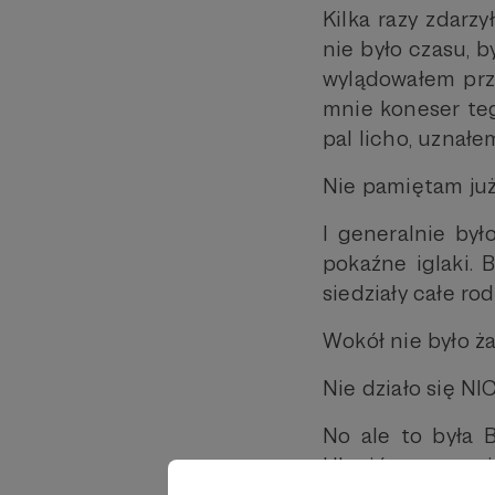
Kilka razy zdarz
nie było czasu, b
wylądowałem prz
mnie koneser teg
pal licho, uznałe
Nie pamiętam już,
I generalnie był
pokaźne iglaki. 
siedziały całe ro
Wokół nie było ż
Nie działo się NI
No ale to była 
Ukraińcy zorgani