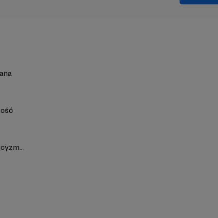
dana
ność
cyzm...