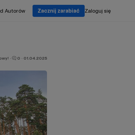
od Autorów
Zacznij zarabiać
Zaloguj się
owy!
·
0
·
01.04.2025