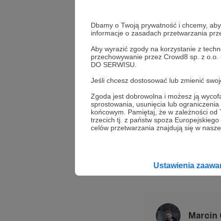
w diabły ekwiwal
Więc trudno było
Dbamy o Twoją prywatność i chcemy, abyś 
tej normalności. 
informacje o zasadach przetwarzania pr
Aby wyrazić zgody na korzystanie z techn
przechowywanie przez Crowd8 sp. z o.o.
DO SERWISU.
Szanowni,
zapr
Jeśli chcesz dostosować lub zmienić sw
książki w wersj
Zgoda jest dobrowolna i możesz ją wyc
tym linkiem
.
sprostowania, usunięcia lub ograniczeni
końcowym. Pamiętaj, że w zależności od
trzecich tj. z państw spoza Europejskie
Bucza
rosyjskie zbro
celów przetwarzania znajdują się w naszej
surrealizm
Ustawienia zaaw
Udostępnij
Marcin