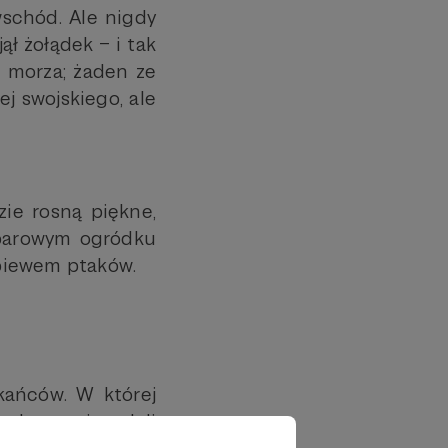
wschód. Ale nigdy
ął żołądek – i tak
 morza; żaden ze
j swojskiego, ale
zie rosną piękne,
W barowym ogródku
śpiewem ptaków.
kańców. W której
z dymem i posłali