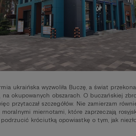
mia ukraińska wyzwoliła Buczę, a świat przekonał 
ą na okupowanych obszarach. O buczańskiej zbro
więc przytaczał szczegółów. Nie zamierzam równ
i moralnymi miernotami, które zaprzeczają rosyj
odrzucić króciutką opowiastkę o tym, jak niezł