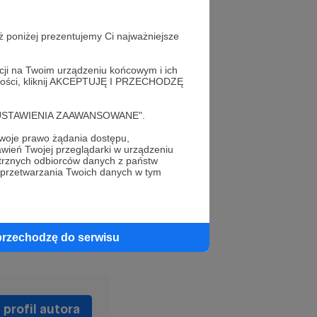
ło zanurzyć się w
ż poniżej prezentujemy Ci najważniejsze
acji na Twoim urządzeniu końcowym i ich
alności, kliknij AKCEPTUJĘ I PRZECHODZĘ
cie nabyć moje
cję "USTAWIENIA ZAAWANSOWANE".
 znajdziecie
pod
oje prawo żądania dostępu,
wień Twojej przeglądarki w urządzeniu
trznych odbiorców danych z państw
 przetwarzania Twoich danych w tym
odbudowa
przechodzę do serwisu
profil autora