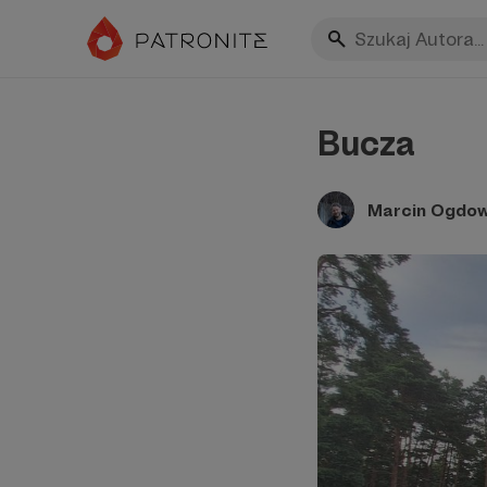
Bucza
Marcin Ogdow