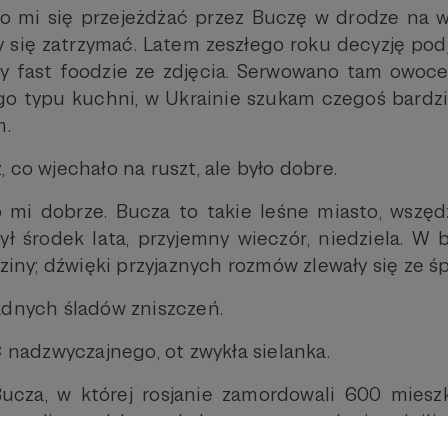
yło mi się przejeżdżać przez Buczę w drodze na 
y się zatrzymać. Latem zeszłego roku decyzję podj
y fast foodzie ze zdjęcia. Serwowano tam owoce
o typu kuchni, w Ukrainie szukam czegoś bardzie
m.
 co wjechało na ruszt, ale było dobre.
o mi dobrze. Bucza to takie leśne miasto, wszęd
Był środek lata, przyjemny wieczór, niedziela. 
dziny; dźwięki przyjaznych rozmów zlewały się ze 
adnych śladów zniszczeń.
C nadzwyczajnego, ot zwykła sielanka.
Bucza, w której rosjanie zamordowali 600 miesz
zowali zasadzkę na kolumnę agresorów i puścili 