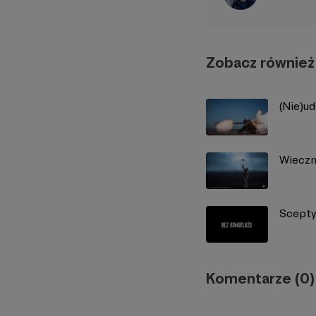
Zobacz również
(Nie)u
Wiecz
Scepty
Komentarze (0)