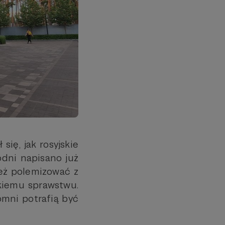
się, jak rosyjskie
dni napisano już
ież polemizować z
skiemu sprawstwu.
omni potrafią być