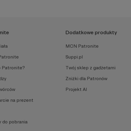
nite
Dodatkowe produkty
iała
MCN Patronite
Patronite
Suppi.pl
 Patronite?
Twój sklep z gadżetami
dzy
Zniżki dla Patronów
Twórców
Projekt AI
rcie na prezent
y do pobrania