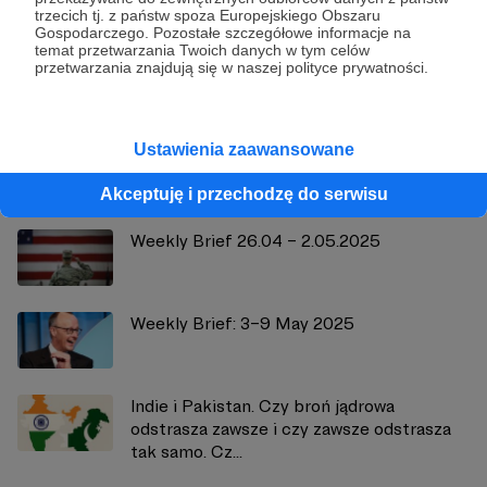
Strategy&Future
trzecich tj. z państw spoza Europejskiego Obszaru
Gospodarczego. Pozostałe szczegółowe informacje na
temat przetwarzania Twoich danych w tym celów
Zobacz profil autora
przetwarzania znajdują się w naszej polityce prywatności.
Ustawienia zaawansowane
Zobacz również
Akceptuję i przechodzę do serwisu
Weekly Brief 26.04 – 2.05.2025
Weekly Brief: 3–9 May 2025
Indie i Pakistan. Czy broń jądrowa
odstrasza zawsze i czy zawsze odstrasza
tak samo. Cz...