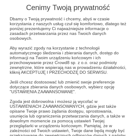
Cenimy Twoją prywatność
Post dostępny tylko dla Patronów
Dbamy o Twoją prywatność i chcemy, abyś w czasie
Aby zobaczyć ten materiał musisz być zalogowany
korzystania z naszych usług czuł się komfortowo, dlatego też
poniżej prezentujemy Ci najważniejsze informacje o
zasadach przetwarzania przez nas Twoich danych
Zostań Patronem
osobowych.
Aby wyrazić zgody na korzystanie z technologii
Zaloguj się
automatycznego śledzenia i zbierania danych, dostęp do
informacji na Twoim urządzeniu końcowym i ich
przechowywanie przez Crowd8 sp. z o.o. oraz podmioty
zewnętrzne, które wspierają nas w prowadzeniu działalności,
Albert Świdziński
Wojciech Jerzy Kittel
Weekly Brief
USA
kliknij AKCEPTUJĘ I PRZECHODZĘ DO SERWISU.
Europa
Azja
Chiny
Indie
Niemcy
Wojna
Jeśli chcesz dostosować lub zmienić swoje preferencje
dotyczące zbierania danych osobowych, wybierz opcję
"USTAWIENIA ZAAWANSOWANE".
Udostępnij
Zgoda jest dobrowolna i możesz ją wycofać w
USTAWIENIACH ZAAWANSOWANYCH, gdzie jest także
opisane Twoje prawo żądania dostępu, sprostowania,
usunięcia lub ograniczenia przetwarzania danych, a także w
dowolnym momencie za pomocą ustawień Twojej
przeglądarki w urządzeniu końcowym. Pamiętaj, że w
zależności od Twoich ustawień, Twoje dane będą mogły być
przekazywane do zewnętrznych odbiorców danych z państw