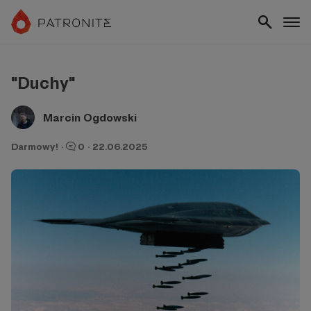
"Duchy"
Marcin Ogdowski
Darmowy!
·
0
·
22.06.2025