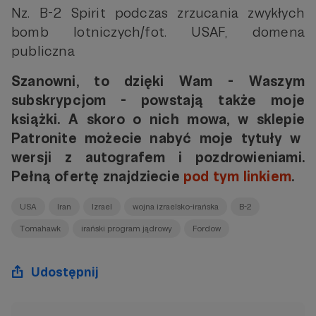
Nz. B-2 Spirit podczas zrzucania zwykłych
bomb lotniczych/fot. USAF, domena
publiczna
Szanowni, to dzięki Wam - Waszym
subskrypcjom - powstają także moje
książki. A skoro o nich mowa,
w sklepie
Patronite możecie nabyć moje tytuły w
wersji z autografem i pozdrowieniami.
Pełną ofertę znajdziecie
pod tym linkiem
.
USA
Iran
Izrael
wojna izraelsko-irańska
B-2
Tomahawk
irański program jądrowy
Fordow
Udostępnij