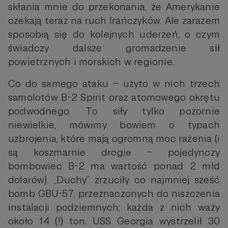
skłania mnie do przekonania, że Amerykanie
czekają teraz na ruch Irańczyków. Ale zarazem
sposobią się do kolejnych uderzeń, o czym
świadczy dalsze gromadzenie sił
powietrznych i morskich w regionie.
Co do samego ataku – użyto w nich trzech
samolotów B-2 Spirit oraz atomowego okrętu
podwodnego. To siły tylko pozornie
niewielkie, mówimy bowiem o typach
uzbrojenia, które mają ogromną moc rażenia (i
są koszmarnie drogie – pojedynczy
bombowiec B-2 ma wartość ponad 2 mld
dolarów). „Duchy” zrzuciły co najmniej sześć
bomb GBU-57, przeznaczonych do niszczenia
instalacji podziemnych; każda z nich waży
około 14 (!) ton. USS Georgia wystrzelił 30