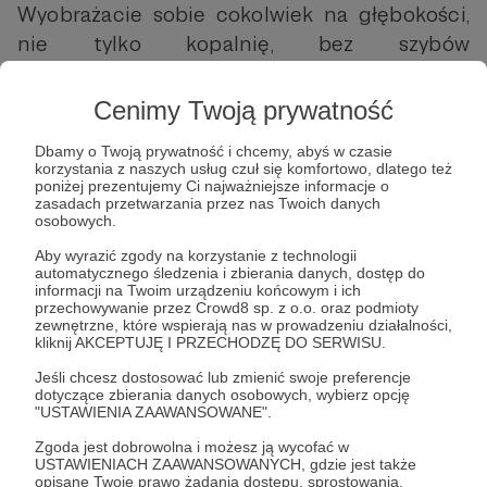
Wyobrażacie sobie cokolwiek na głębokości,
nie tylko kopalnię, bez szybów
transportowych i wentylacyjnych? Bo ja nie.
Zakładam za to, że celem Amerykanów nie
Cenimy Twoją prywatność
była fizyczna destrukcja najgłębiej
Dbamy o Twoją prywatność i chcemy, abyś w czasie
położonych elementów, ale doprowadzenie
korzystania z naszych usług czuł się komfortowo, dlatego też
poniżej prezentujemy Ci najważniejsze informacje o
do sytuacji, w których staną się one
zasadach przetwarzania przez nas Twoich danych
bezużyteczne, bo przysypane i odcięte. W
osobowych.
takim przypadku bezpieczne schronienie
Aby wyrazić zgody na korzystanie z technologii
automatycznego śledzenia i zbierania danych, dostęp do
staje się pułapką.
informacji na Twoim urządzeniu końcowym i ich
przechowywanie przez Crowd8 sp. z o.o. oraz podmioty
Zdaje się zresztą, że Irańczycy dobrze o tym
zewnętrzne, które wspierają nas w prowadzeniu działalności,
kliknij AKCEPTUJĘ I PRZECHODZĘ DO SERWISU.
wiedzieli. Nad ranem przyznali, że ośrodek
Jeśli chcesz dostosować lub zmienić swoje preferencje
Fordow został zniszczony, ale – zastrzegli – to,
dotyczące zbierania danych osobowych, wybierz opcję
co najcenniejsze, zostało wcześniej
"USTAWIENIA ZAAWANSOWANE".
ewakuowane. Nie wiem, czy chodzi o jakiś
Zgoda jest dobrowolna i możesz ją wycofać w
USTAWIENIACH ZAAWANSOWANYCH, gdzie jest także
sprzęt czy raczej o ludzi, wszak w tym
opisane Twoje prawo żądania dostępu, sprostowania,