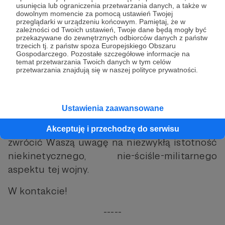
oświadczeniu znalazło się też takie
usunięcia lub ograniczenia przetwarzania danych, a także w
dowolnym momencie za pomocą ustawień Twojej
sformułowanie: że wiedzy zbombardować się
przeglądarki w urządzeniu końcowym. Pamiętaj, że w
zależności od Twoich ustawień, Twoje dane będą mogły być
nie da. Co do zasady owszem – fizyka jądrowa
przekazywane do zewnętrznych odbiorców danych z państw
trwać będzie niezależnie od działań
trzecich tj. z państw spoza Europejskiego Obszaru
Gospodarczego. Pozostałe szczegółowe informacje na
wymierzonych w Iran przez Izrael i USA. Ale
temat przetwarzania Twoich danych w tym celów
przetwarzania znajdują się w naszej polityce prywatności.
pojedynczych ludzi, naukowców, można
zabijać, także bombami, co Izrael czyni od
ponad tygodnia oraz skrytobójczo już od
Ustawienia zaawansowane
wielu lat, mocno przerzedzając populację
irańskich specjalistów. Co podkreślam, by
Akceptuję i przechodzę do serwisu
zwrócić Waszą uwagę na niezwykłą istotność
niekinetycznego, nie-ściśle-militarnego
aspektu tej wojny.
W kontakcie!
-----