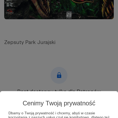
Zepsuty Park Jurajski
Post dostępny tylko dla Patronów
Aby zobaczyć ten materiał musisz być zalogowany
Cenimy Twoją prywatność
Dbamy o Twoją prywatność i chcemy, abyś w czasie
Zostań Patronem
korzystania z naszych usług czuł się komfortowo, dlatego też