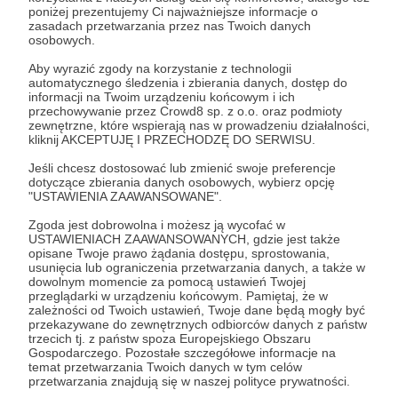
poniżej prezentujemy Ci najważniejsze informacje o
zasadach przetwarzania przez nas Twoich danych
Zaloguj się
osobowych.
Aby wyrazić zgody na korzystanie z technologii
automatycznego śledzenia i zbierania danych, dostęp do
miniwideoesej
informacji na Twoim urządzeniu końcowym i ich
przechowywanie przez Crowd8 sp. z o.o. oraz podmioty
zewnętrzne, które wspierają nas w prowadzeniu działalności,
kliknij AKCEPTUJĘ I PRZECHODZĘ DO SERWISU.
Udostępnij
Jeśli chcesz dostosować lub zmienić swoje preferencje
dotyczące zbierania danych osobowych, wybierz opcję
"USTAWIENIA ZAAWANSOWANE".
Zgoda jest dobrowolna i możesz ją wycofać w
USTAWIENIACH ZAAWANSOWANYCH, gdzie jest także
opisane Twoje prawo żądania dostępu, sprostowania,
Mistycyzm Popkulturowy
usunięcia lub ograniczenia przetwarzania danych, a także w
dowolnym momencie za pomocą ustawień Twojej
przeglądarki w urządzeniu końcowym. Pamiętaj, że w
Zobacz profil autora
zależności od Twoich ustawień, Twoje dane będą mogły być
przekazywane do zewnętrznych odbiorców danych z państw
trzecich tj. z państw spoza Europejskiego Obszaru
Gospodarczego. Pozostałe szczegółowe informacje na
temat przetwarzania Twoich danych w tym celów
przetwarzania znajdują się w naszej polityce prywatności.
Zobacz również