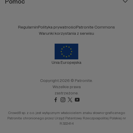
Pomoc
Regulamin
Polityka prywatności
Patronite Commons
Warunki korzystania z serwisu
Unia Europejska
Copyright 2026 © Patronite.
Wszelkie prawa
zastrzeżone.
Crowd8 sp. z o.o. jest wyłącznym właścicielem znaku słowno-graficznego
Patronite chronionego przez Urząd Patentowy Rzeczpospolitej Polskiej nr
R.322414