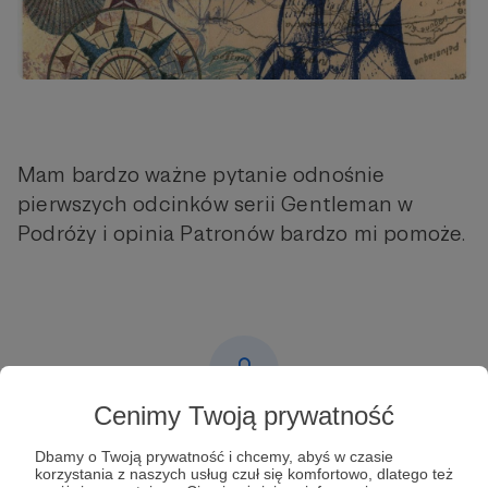
Mam bardzo ważne pytanie odnośnie
pierwszych odcinków serii Gentleman w
Podróży i opinia Patronów bardzo mi pomoże.
Cenimy Twoją prywatność
Post dostępny tylko dla Patronów
Dbamy o Twoją prywatność i chcemy, abyś w czasie
korzystania z naszych usług czuł się komfortowo, dlatego też
Aby zobaczyć ten materiał musisz być zalogowany