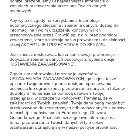
poniżej prezentujemy Ci najważniejsze informacje o
zasadach przetwarzania przez nas Twoich danych
osobowych.
Zostań Patronem
Aby wyrazić zgody na korzystanie z technologii
automatycznego śledzenia i zbierania danych, dostęp do
Zaloguj się
informacji na Twoim urządzeniu końcowym i ich
przechowywanie przez Crowd8 sp. z o.o. oraz podmioty
zewnętrzne, które wspierają nas w prowadzeniu działalności,
kliknij AKCEPTUJĘ I PRZECHODZĘ DO SERWISU.
Udostępnij
Jeśli chcesz dostosować lub zmienić swoje preferencje
dotyczące zbierania danych osobowych, wybierz opcję
"USTAWIENIA ZAAWANSOWANE".
Zgoda jest dobrowolna i możesz ją wycofać w
USTAWIENIACH ZAAWANSOWANYCH, gdzie jest także
opisane Twoje prawo żądania dostępu, sprostowania,
Łukasz Kielban
usunięcia lub ograniczenia przetwarzania danych, a także w
dowolnym momencie za pomocą ustawień Twojej
przeglądarki w urządzeniu końcowym. Pamiętaj, że w
Zobacz profil autora
zależności od Twoich ustawień, Twoje dane będą mogły być
przekazywane do zewnętrznych odbiorców danych z państw
trzecich tj. z państw spoza Europejskiego Obszaru
Gospodarczego. Pozostałe szczegółowe informacje na
temat przetwarzania Twoich danych w tym celów
przetwarzania znajdują się w naszej polityce prywatności.
Zobacz również