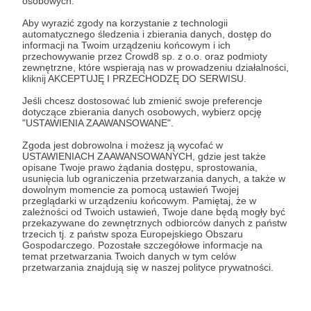
osobowych.
Aby wyrazić zgody na korzystanie z technologii
automatycznego śledzenia i zbierania danych, dostęp do
informacji na Twoim urządzeniu końcowym i ich
przechowywanie przez Crowd8 sp. z o.o. oraz podmioty
zewnętrzne, które wspierają nas w prowadzeniu działalności,
kliknij AKCEPTUJĘ I PRZECHODZĘ DO SERWISU.
Strategy&Future
Jeśli chcesz dostosować lub zmienić swoje preferencje
dotyczące zbierania danych osobowych, wybierz opcję
Zobacz profil autora
"USTAWIENIA ZAAWANSOWANE".
Zgoda jest dobrowolna i możesz ją wycofać w
USTAWIENIACH ZAAWANSOWANYCH, gdzie jest także
opisane Twoje prawo żądania dostępu, sprostowania,
usunięcia lub ograniczenia przetwarzania danych, a także w
Zobacz również
dowolnym momencie za pomocą ustawień Twojej
przeglądarki w urządzeniu końcowym. Pamiętaj, że w
zależności od Twoich ustawień, Twoje dane będą mogły być
przekazywane do zewnętrznych odbiorców danych z państw
Weekly Brief 19–25.07.2025
trzecich tj. z państw spoza Europejskiego Obszaru
Gospodarczego. Pozostałe szczegółowe informacje na
temat przetwarzania Twoich danych w tym celów
przetwarzania znajdują się w naszej polityce prywatności.
Jacek Bartosiak i Marek Budzisz
rozmawiają o nowej polityce