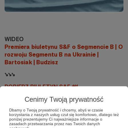
WIDEO
Premiera biuletynu S&F o Segmencie B | O
rozwoju Segmentu B na Ukrainie |
Bartosiak | Budzisz
↘️↘️↘️
POBIERZ BIULETYN S&F #1
Cenimy Twoją prywatność
Jacek Bartosiak
Albert Świdziński
Marek Budzisz
Strategy&Future
Biuletyn
Segment B
Dbamy o Twoją prywatność i chcemy, abyś w czasie
korzystania z naszych usług czuł się komfortowo, dlatego też
poniżej prezentujemy Ci najważniejsze informacje o
zasadach przetwarzania przez nas Twoich danych
Udostępnij
Pobierz jako PDF