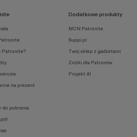
nite
Dodatkowe produkty
iała
MCN Patronite
Patronite
Suppi.pl
 Patronite?
Twój sklep z gadżetami
dzy
Zniżki dla Patronów
Twórców
Projekt AI
rcie na prezent
y do pobrania
spół
nas