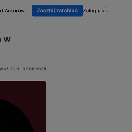
od Autorów
Zacznij zarabiać
Zaloguj się
a w
nów!
·
0
·
02.09.2025