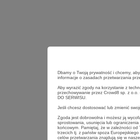
Dbamy o Twoją prywatność i chcemy, abyś 
informacje o zasadach przetwarzania pr
Aby wyrazić zgody na korzystanie z techn
przechowywanie przez Crowd8 sp. z o.o.
Jacek Bartosiak
S&F 
DO SERWISU.
Jeśli chcesz dostosować lub zmienić sw
Udostępnij
Zgoda jest dobrowolna i możesz ją wyc
sprostowania, usunięcia lub ograniczeni
końcowym. Pamiętaj, że w zależności od
trzecich tj. z państw spoza Europejskie
celów przetwarzania znajdują się w naszej