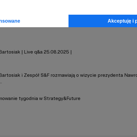
gy&Future
Zobacz 
ansowane
Akceptuję i 
artosiak | Live q&a 25.08.2025 |
Bartosiak i Zespół S&F rozmawiają o wizycie prezydenta Nawr
.
owanie tygodnia w Strategy&Future