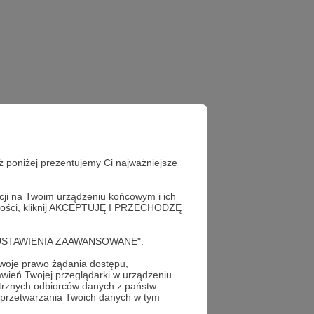
ż poniżej prezentujemy Ci najważniejsze
acji na Twoim urządzeniu końcowym i ich
alności, kliknij AKCEPTUJĘ I PRZECHODZĘ
cję "USTAWIENIA ZAAWANSOWANE".
oje prawo żądania dostępu,
wień Twojej przeglądarki w urządzeniu
trznych odbiorców danych z państw
 przetwarzania Twoich danych w tym