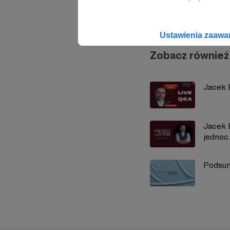
Strate
Ustawienia zaaw
Zobacz również
Jacek B
Jacek 
jednoc..
Podsum