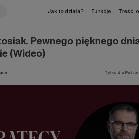
Jak to działa?
Funkcje
Treści 
tosiak. Pewnego pięknego dni
ie (Wideo)
ure
Tylko dla Patro