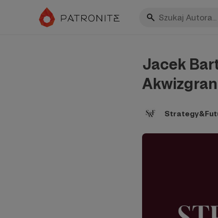
Jacek Bar
Akwizgran
Strategy&Fut