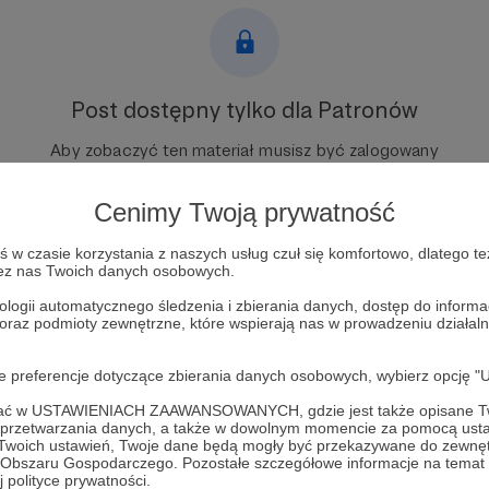
Post dostępny tylko dla Patronów
Aby zobaczyć ten materiał musisz być zalogowany
Cenimy Twoją prywatność
Zostań Patronem
w czasie korzystania z naszych usług czuł się komfortowo, dlatego te
Zaloguj się
zez nas Twoich danych osobowych.
ologii automatycznego śledzenia i zbierania danych, dostęp do inform
 oraz podmioty zewnętrzne, które wspierają nas w prowadzeniu dział
Hero
Strategy&Future
Chiny
USA
Polska
oje preferencje dotyczące zbierania danych osobowych, wybierz op
ofać w USTAWIENIACH ZAAWANSOWANYCH, gdzie jest także opisane Tw
a przetwarzania danych, a także w dowolnym momencie za pomocą usta
 Twoich ustawień, Twoje dane będą mogły być przekazywane do zewnę
go Obszaru Gospodarczego. Pozostałe szczegółowe informacje na temat
 polityce prywatności.