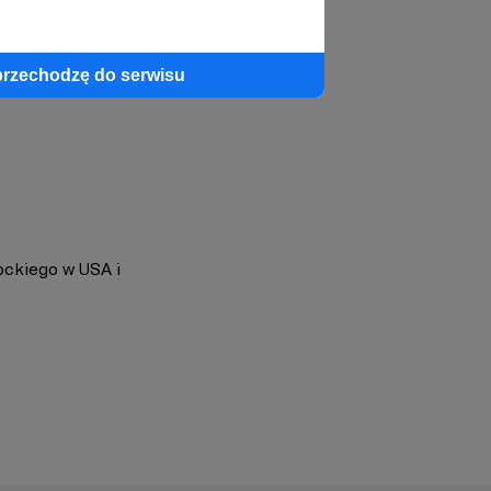
profil autora
przechodzę do serwisu
ockiego w USA i