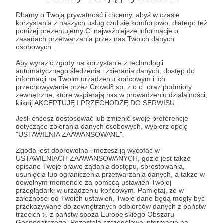
Dbamy o Twoją prywatność i chcemy, abyś w czasie
Życzymy przyjemnej lektury!
korzystania z naszych usług czuł się komfortowo, dlatego też
poniżej prezentujemy Ci najważniejsze informacje o
zasadach przetwarzania przez nas Twoich danych
Pozdrawiamy
osobowych.
Redakcja PSX Extreme
Aby wyrazić zgody na korzystanie z technologii
automatycznego śledzenia i zbierania danych, dostęp do
informacji na Twoim urządzeniu końcowym i ich
Udostępnij
przechowywanie przez Crowd8 sp. z o.o. oraz podmioty
zewnętrzne, które wspierają nas w prowadzeniu działalności,
kliknij AKCEPTUJĘ I PRZECHODZĘ DO SERWISU.
Jeśli chcesz dostosować lub zmienić swoje preferencje
dotyczące zbierania danych osobowych, wybierz opcję
"USTAWIENIA ZAAWANSOWANE".
PSX Extreme
Zgoda jest dobrowolna i możesz ją wycofać w
USTAWIENIACH ZAAWANSOWANYCH, gdzie jest także
opisane Twoje prawo żądania dostępu, sprostowania,
usunięcia lub ograniczenia przetwarzania danych, a także w
Zobacz profil autora
dowolnym momencie za pomocą ustawień Twojej
przeglądarki w urządzeniu końcowym. Pamiętaj, że w
zależności od Twoich ustawień, Twoje dane będą mogły być
przekazywane do zewnętrznych odbiorców danych z państw
trzecich tj. z państw spoza Europejskiego Obszaru
Gospodarczego. Pozostałe szczegółowe informacje na