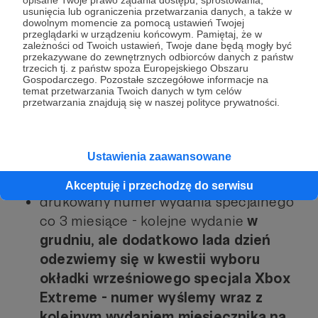
opisane Twoje prawo żądania dostępu, sprostowania,
dostępne do pobrania
.
usunięcia lub ograniczenia przetwarzania danych, a także w
dowolnym momencie za pomocą ustawień Twojej
dodatki na forum psxextreme.info -
na
przeglądarki w urządzeniu końcowym. Pamiętaj, że w
zależności od Twoich ustawień, Twoje dane będą mogły być
bieżąco.
przekazywane do zewnętrznych odbiorców danych z państw
Extreme Plus - 8 drukowanych stron
trzecich tj. z państw spoza Europejskiego Obszaru
Gospodarczego. Pozostałe szczegółowe informacje na
dodawanych do numeru dla osób
temat przetwarzania Twoich danych w tym celów
przetwarzania znajdują się w naszej polityce prywatności.
wspierających nas kwotą minimum 50 zł -
numer sierpniowy z dodatkiem został
wysłany.
Ustawienia zaawansowane
e-wydanie PSX Extreme numer zerowy -
dostępne na bieżąco.
Akceptuję i przechodzę do serwisu
drukowany numer wydania specjalnego
co 3 miesiące - kolejne wydanie
w
grudniu, ale dodatkowo lada dzień
odezwiemy się w kwestii wyboru
okładki wrześniowego specjala Xbox
Extreme - numer wyślemy wraz z
kolejnym wydaniem miesięcznika na