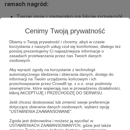
ramach nagród:
Twoje imię i nazwisko na liście przyjaciół
- co miesiąc w magazynie i na stronie
Cenimy Twoją prywatność
psxextreme.pl -
już jest
! Numer pojawi
się w sprzedaży 4 września, a informacje
Dbamy o Twoją prywatność i chcemy, abyś w czasie
korzystania z naszych usług czuł się komfortowo, dlatego też
na stronie znajdziecie
tutaj
.
poniżej prezentujemy Ci najważniejsze informacje o
Extreme Leaks - przecieki z numeru co
zasadach przetwarzania przez nas Twoich danych
osobowych.
miesiąc w formie PDF-a - zgodnie z
Aby wyrazić zgody na korzystanie z technologii
planem przecieki pojawiły się 21 sierpnia,
automatycznego śledzenia i zbierania danych, dostęp do
a kolejnych spodziewajcie się
18
informacji na Twoim urządzeniu końcowym i ich
przechowywanie przez Crowd8 sp. z o.o. oraz podmioty
września
.
zewnętrzne, które wspierają nas w prowadzeniu działalności,
kliknij AKCEPTUJĘ I PRZECHODZĘ DO SERWISU.
Extreme Box - szansa na wygranie nagród
rzeczowych, czyli to co powyżej, a kolejne
Jeśli chcesz dostosować lub zmienić swoje preferencje
dotyczące zbierania danych osobowych, wybierz opcję
w okolicach premiery październikowego
"USTAWIENIA ZAAWANSOWANE".
wydania, tj.
2 października
.
Zgoda jest dobrowolna i możesz ją wycofać w
e-wydanie aktualnego numeru -
USTAWIENIACH ZAAWANSOWANYCH, gdzie jest także