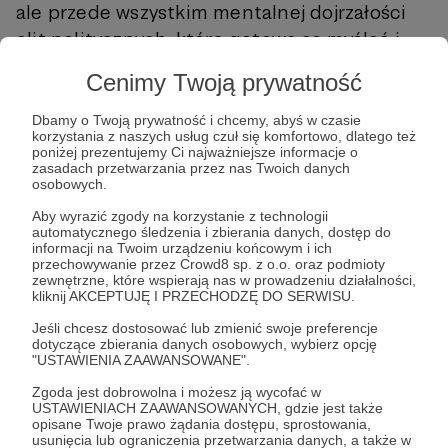
ale przede wszystkim mentalnej dojrzałości
elit politycznych, które gotowe są myśleć i
działać niezależnie – z myślą o długofalowym
Cenimy Twoją prywatność
interesie państwa.
Dbamy o Twoją prywatność i chcemy, abyś w czasie
Zapraszamy do lektury artykułu, który otwiera
korzystania z naszych usług czuł się komfortowo, dlatego też
poniżej prezentujemy Ci najważniejsze informacje o
konieczną debatę o miejscu Królewca w
zasadach przetwarzania przez nas Twoich danych
osobowych.
polskiej polityce oddziaływania – i stawia
pytanie: czy Polska jest gotowa na
Aby wyrazić zgody na korzystanie z technologii
automatycznego śledzenia i zbierania danych, dostęp do
prowadzenie własnej gry?
informacji na Twoim urządzeniu końcowym i ich
przechowywanie przez Crowd8 sp. z o.o. oraz podmioty
zewnętrzne, które wspierają nas w prowadzeniu działalności,
kliknij AKCEPTUJĘ I PRZECHODZĘ DO SERWISU.
Jeśli chcesz dostosować lub zmienić swoje preferencje
dotyczące zbierania danych osobowych, wybierz opcję
"USTAWIENIA ZAAWANSOWANE".
Zapraszamy do lektury!
Zgoda jest dobrowolna i możesz ją wycofać w
USTAWIENIACH ZAAWANSOWANYCH, gdzie jest także
Jacek Bartosiak i zespół Strategy&Future
opisane Twoje prawo żądania dostępu, sprostowania,
usunięcia lub ograniczenia przetwarzania danych, a także w