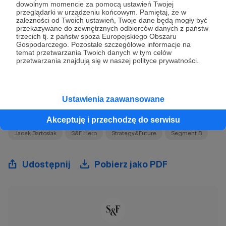
dowolnym momencie za pomocą ustawień Twojej
przeglądarki w urządzeniu końcowym. Pamiętaj, że w
zależności od Twoich ustawień, Twoje dane będą mogły być
Jeśli chcą Państwo śledzić nasze poczynania
przekazywane do zewnętrznych odbiorców danych z państw
trzecich tj. z państw spoza Europejskiego Obszaru
i razem z nami obserwować
bie
żące
Gospodarczego. Pozostałe szczegółowe informacje na
temat przetwarzania Twoich danych w tym celów
wydarzenia, zapraszamy do naszych
przetwarzania znajdują się w naszej polityce prywatności.
społeczności na:
Ustawienia zaawansowane
Facebook
|
Instagram
|
Twitter
|
YouTube
Akceptuję i przechodzę do serwisu
Jacek Bartosiak
S&F Hero
Strategy&Future
Segment B
Udostępnij
Pobierz jako PDF