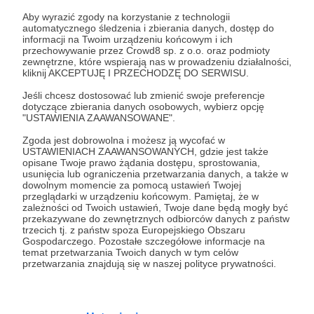
Zaloguj się
Aby wyrazić zgody na korzystanie z technologii
automatycznego śledzenia i zbierania danych, dostęp do
informacji na Twoim urządzeniu końcowym i ich
Udostępnij
przechowywanie przez Crowd8 sp. z o.o. oraz podmioty
zewnętrzne, które wspierają nas w prowadzeniu działalności,
kliknij AKCEPTUJĘ I PRZECHODZĘ DO SERWISU.
Jeśli chcesz dostosować lub zmienić swoje preferencje
dotyczące zbierania danych osobowych, wybierz opcję
"USTAWIENIA ZAAWANSOWANE".
Zgoda jest dobrowolna i możesz ją wycofać w
FotoAlchemia
USTAWIENIACH ZAAWANSOWANYCH, gdzie jest także
opisane Twoje prawo żądania dostępu, sprostowania,
usunięcia lub ograniczenia przetwarzania danych, a także w
Zobacz profil autora
dowolnym momencie za pomocą ustawień Twojej
przeglądarki w urządzeniu końcowym. Pamiętaj, że w
zależności od Twoich ustawień, Twoje dane będą mogły być
przekazywane do zewnętrznych odbiorców danych z państw
trzecich tj. z państw spoza Europejskiego Obszaru
Gospodarczego. Pozostałe szczegółowe informacje na
Zobacz również
temat przetwarzania Twoich danych w tym celów
przetwarzania znajdują się w naszej polityce prywatności.
Najlepiej Robić Swoje :) Dostałam się do
półfinału!!!