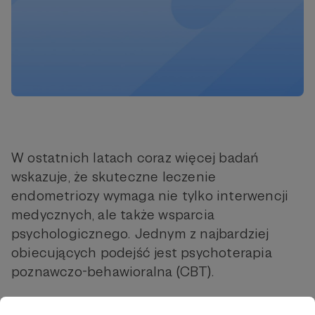
W ostatnich latach coraz więcej badań
wskazuje, że skuteczne leczenie
endometriozy wymaga nie tylko interwencji
medycznych, ale także wsparcia
psychologicznego. Jednym z najbardziej
obiecujących podejść jest psychoterapia
poznawczo-behawioralna (CBT).