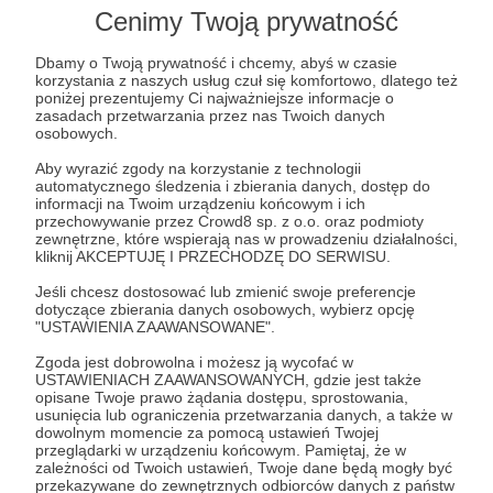
Cenimy Twoją prywatność
Dbamy o Twoją prywatność i chcemy, abyś w czasie
korzystania z naszych usług czuł się komfortowo, dlatego też
poniżej prezentujemy Ci najważniejsze informacje o
zasadach przetwarzania przez nas Twoich danych
osobowych.
Post dostępny tylko dla Patronów
Aby wyrazić zgody na korzystanie z technologii
Aby zobaczyć ten materiał musisz być zalogowany
automatycznego śledzenia i zbierania danych, dostęp do
informacji na Twoim urządzeniu końcowym i ich
przechowywanie przez Crowd8 sp. z o.o. oraz podmioty
zewnętrzne, które wspierają nas w prowadzeniu działalności,
Zostań Patronem
kliknij AKCEPTUJĘ I PRZECHODZĘ DO SERWISU.
Zaloguj się
Jeśli chcesz dostosować lub zmienić swoje preferencje
dotyczące zbierania danych osobowych, wybierz opcję
"USTAWIENIA ZAAWANSOWANE".
Udostępnij
Zgoda jest dobrowolna i możesz ją wycofać w
USTAWIENIACH ZAAWANSOWANYCH, gdzie jest także
opisane Twoje prawo żądania dostępu, sprostowania,
usunięcia lub ograniczenia przetwarzania danych, a także w
dowolnym momencie za pomocą ustawień Twojej
przeglądarki w urządzeniu końcowym. Pamiętaj, że w
zależności od Twoich ustawień, Twoje dane będą mogły być
przekazywane do zewnętrznych odbiorców danych z państw