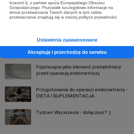
trzecich tj. z państw spoza Europejskiego Obszaru
Fundacja Endopolki
Gospodarczego. Pozostałe szczegółowe informacje na
temat przetwarzania Twoich danych w tym celów
przetwarzania znajdują się w naszej polityce prywatności.
Zobacz profil autora
Ustawienia zaawansowane
Zobacz również
Akceptuję i przechodzę do serwisu
Fizjoterapia jako element prehabilitacji
przed operacją endometriozy
Przygotowanie do operacji endometriozy -
DIETA I SUPLEMENTACJA
Tydzień Wyciszenia - dołączysz? :)