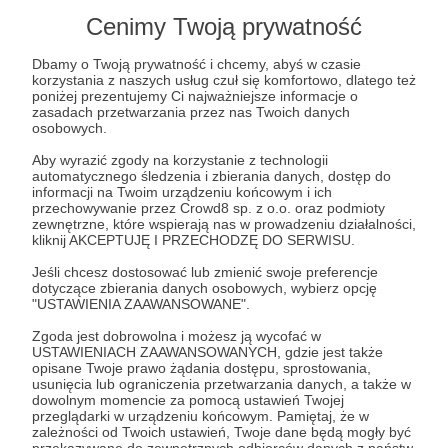
Cenimy Twoją prywatność
Post dostępny tylko dla Patronów
Dbamy o Twoją prywatność i chcemy, abyś w czasie
Aby zobaczyć ten materiał musisz być zalogowany
korzystania z naszych usług czuł się komfortowo, dlatego też
poniżej prezentujemy Ci najważniejsze informacje o
zasadach przetwarzania przez nas Twoich danych
osobowych.
Zostań Patronem
Aby wyrazić zgody na korzystanie z technologii
Zaloguj się
automatycznego śledzenia i zbierania danych, dostęp do
informacji na Twoim urządzeniu końcowym i ich
przechowywanie przez Crowd8 sp. z o.o. oraz podmioty
zewnętrzne, które wspierają nas w prowadzeniu działalności,
Jacek Bartosiak
S&F Hero
Polska
polityka zagraniczna
kliknij AKCEPTUJĘ I PRZECHODZĘ DO SERWISU.
Historia
Jeśli chcesz dostosować lub zmienić swoje preferencje
dotyczące zbierania danych osobowych, wybierz opcję
"USTAWIENIA ZAAWANSOWANE".
Udostępnij
Zgoda jest dobrowolna i możesz ją wycofać w
USTAWIENIACH ZAAWANSOWANYCH, gdzie jest także
opisane Twoje prawo żądania dostępu, sprostowania,
usunięcia lub ograniczenia przetwarzania danych, a także w
dowolnym momencie za pomocą ustawień Twojej
przeglądarki w urządzeniu końcowym. Pamiętaj, że w
zależności od Twoich ustawień, Twoje dane będą mogły być