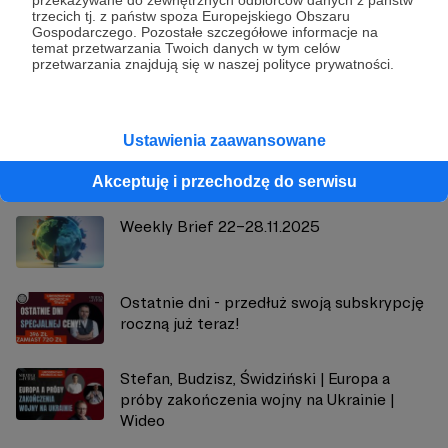
przekazywane do zewnętrznych odbiorców danych z państw
Strategy&Future
trzecich tj. z państw spoza Europejskiego Obszaru
Gospodarczego. Pozostałe szczegółowe informacje na
temat przetwarzania Twoich danych w tym celów
przetwarzania znajdują się w naszej polityce prywatności.
Zobacz profil autora
Ustawienia zaawansowane
Zobacz również
Akceptuję i przechodzę do serwisu
Weekly Brief 22–28.11.2025
Ostatnie dni - przedłuż swoją subskrypcję
roczną już teraz!
Stefan, Budzisz, Świdziński | Europa a
próby zakończenia wojny na Ukrainie |
Wideo