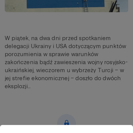
W piątek, na dwa dni przed spotkaniem
delegacji Ukrainy i USA dotyczącym punktów
porozumienia w sprawie warunków
zakończenia bądź zawieszenia wojny rosyjsko-
ukraińskiej, wieczorem u wybrzeży Turcji – w
jej strefie ekonomicznej – doszło do dwóch
eksplozji...