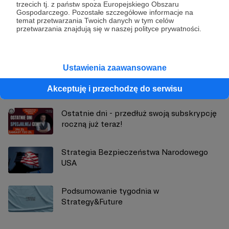
trzecich tj. z państw spoza Europejskiego Obszaru
Strategy&Future
Gospodarczego. Pozostałe szczegółowe informacje na
temat przetwarzania Twoich danych w tym celów
przetwarzania znajdują się w naszej polityce prywatności.
Zobacz profil autora
Ustawienia zaawansowane
Zobacz również
Akceptuję i przechodzę do serwisu
Ostatnie dni - przedłuż swoją subskrypcję
roczną już teraz!
Strategia Bezpieczeństwa Narodowego
USA
Podsumowanie tygodnia w
Strategy&Future