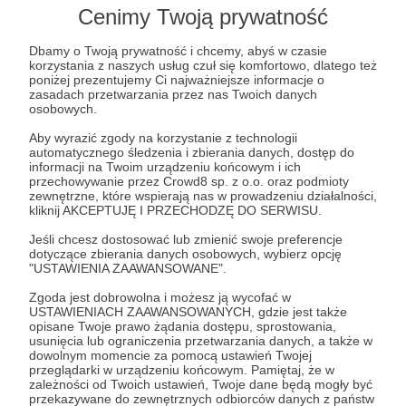
Cenimy Twoją prywatność
Post dostępny tylko dla Patronów
Dbamy o Twoją prywatność i chcemy, abyś w czasie
Aby zobaczyć ten materiał musisz być zalogowany
korzystania z naszych usług czuł się komfortowo, dlatego też
poniżej prezentujemy Ci najważniejsze informacje o
zasadach przetwarzania przez nas Twoich danych
osobowych.
Zostań Patronem
Aby wyrazić zgody na korzystanie z technologii
Zaloguj się
automatycznego śledzenia i zbierania danych, dostęp do
informacji na Twoim urządzeniu końcowym i ich
przechowywanie przez Crowd8 sp. z o.o. oraz podmioty
zewnętrzne, które wspierają nas w prowadzeniu działalności,
kliknij AKCEPTUJĘ I PRZECHODZĘ DO SERWISU.
Weekly Brief
Albert Świdziński
Wojciech Jerzy Kittel
Jeśli chcesz dostosować lub zmienić swoje preferencje
Ukraina
USA
Polska
Europa
NATO
dotyczące zbierania danych osobowych, wybierz opcję
"USTAWIENIA ZAAWANSOWANE".
Udostępnij
Zgoda jest dobrowolna i możesz ją wycofać w
USTAWIENIACH ZAAWANSOWANYCH, gdzie jest także
opisane Twoje prawo żądania dostępu, sprostowania,
usunięcia lub ograniczenia przetwarzania danych, a także w
dowolnym momencie za pomocą ustawień Twojej
przeglądarki w urządzeniu końcowym. Pamiętaj, że w
zależności od Twoich ustawień, Twoje dane będą mogły być
przekazywane do zewnętrznych odbiorców danych z państw