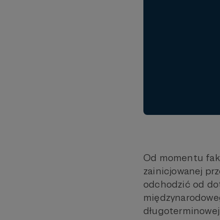
Od momentu fakty
zainicjowanej pr
odchodzić od do
międzynarodoweg
długoterminowej r