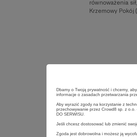
równoważenia sił
Krzemowy Pokój (n
Dbamy o Twoją prywatność i chcemy, abyś 
informacje o zasadach przetwarzania pr
Aby wyrazić zgody na korzystanie z techn
przechowywanie przez Crowd8 sp. z o.o.
DO SERWISU.
Jeśli chcesz dostosować lub zmienić sw
Wojciech Jerzy Kittel
Zgoda jest dobrowolna i możesz ją wyc