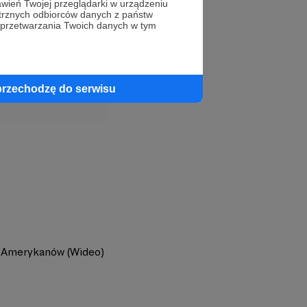
wień Twojej przeglądarki w urządzeniu
trznych odbiorców danych z państw
 przetwarzania Twoich danych w tym
profil autora
przechodzę do serwisu
h Amerykanów (Wideo)