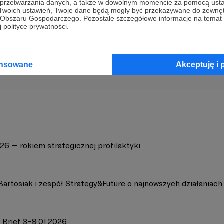
a przetwarzania danych, a także w dowolnym momencie za pomocą usta
 Twoich ustawień, Twoje dane będą mogły być przekazywane do zewnę
go Obszaru Gospodarczego. Pozostałe szczegółowe informacje na temat
 polityce prywatności.
gy&Future
Zobacz 
ansowane
Akceptuję i 
26 — rokiem strategicznej profilaktyki
Bartosiak i zespół Strategy&Future o najnowszych działaniac
 Brief 3–9.01.2026