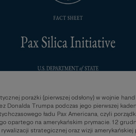
cznej porażki (pierwszej odsłony) w wojnie hand
zez Donalda Trumpa podczas jego pierwszej kadenc
tychczasowego ładu Pax Americana, czyli porząd
o opartego na amerykańskim prymacie. 12 grudni
ywalizacji strategicznej oraz wizji amerykańskiej 