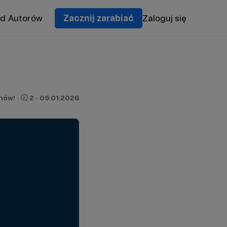
od Autorów
Zacznij zarabiać
Zaloguj się
onów!
·
2
·
09.01.2026