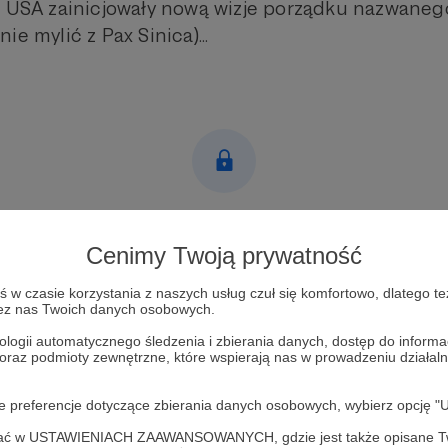
, USA zainicjowały nową wizje porządku nazwanego 
ie mylić z Pax Sinica)...
Post dostępny tylko dla Patronów
Cenimy Twoją prywatność
Aby zobaczyć ten materiał musisz być zalogowany
w czasie korzystania z naszych usług czuł się komfortowo, dlatego te
zez nas Twoich danych osobowych.
Zostań Patronem
ologii automatycznego śledzenia i zbierania danych, dostęp do inform
 oraz podmioty zewnętrzne, które wspierają nas w prowadzeniu dział
Zaloguj się
oje preferencje dotyczące zbierania danych osobowych, wybierz op
Background Check
USA
Świat
Gospodarka
ofać w USTAWIENIACH ZAAWANSOWANYCH, gdzie jest także opisane Tw