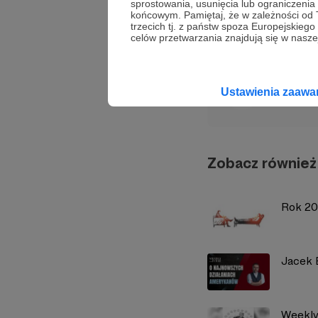
sprostowania, usunięcia lub ograniczeni
końcowym. Pamiętaj, że w zależności od
Udostępnij
trzecich tj. z państw spoza Europejskie
celów przetwarzania znajdują się w naszej
Strate
Ustawienia zaaw
Zobacz również
Rok 20
Jacek 
Weekly