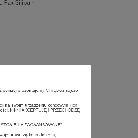
Pax Silica -
ż poniżej prezentujemy Ci najważniejsze
acji na Twoim urządzeniu końcowym i ich
alności, kliknij AKCEPTUJĘ I PRZECHODZĘ
cję "USTAWIENIA ZAAWANSOWANE".
oje prawo żądania dostępu,