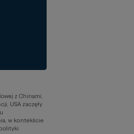
lowej z Chinami,
ji, USA zaczęły
ku
a, w kontekście
polityki