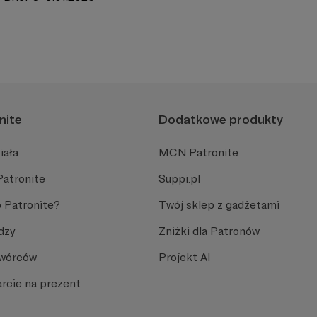
nite
Dodatkowe produkty
iała
MCN Patronite
Patronite
Suppi.pl
 Patronite?
Twój sklep z gadżetami
dzy
Zniżki dla Patronów
Twórców
Projekt AI
rcie na prezent