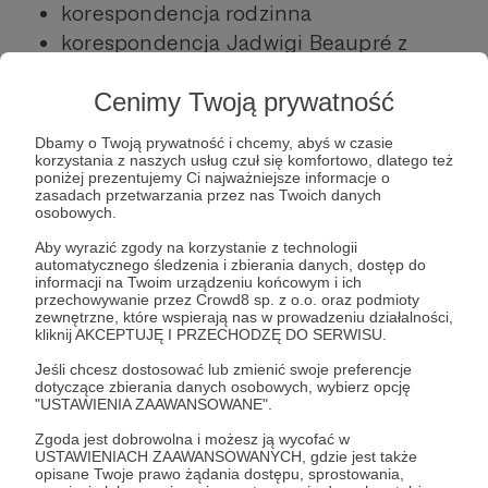
korespondencja rodzinna
korespondencja Jadwigi Beaupré z
dowódcą kompanii w powstaniu
Cenimy Twoją prywatność
warszawskim Zbigniewem Madeyskim i
porucznikiem Marianem Świderkiem
Dbamy o Twoją prywatność i chcemy, abyś w czasie
korzystania z naszych usług czuł się komfortowo, dlatego też
poniżej prezentujemy Ci najważniejsze informacje o
zasadach przetwarzania przez nas Twoich danych
osobowych.
Jadwiga Beaupré (1902–1984) – lekarka,
Aby wyrazić zgody na korzystanie z technologii
łączniczka w strukturach konspiracyjnych
automatycznego śledzenia i zbierania danych, dostęp do
Związku Odbudowy Rzeczypospolitej,
informacji na Twoim urządzeniu końcowym i ich
przechowywanie przez Crowd8 sp. z o.o. oraz podmioty
następnie – pod pseudonimem „Malina” –
zewnętrzne, które wspierają nas w prowadzeniu działalności,
kliknij AKCEPTUJĘ I PRZECHODZĘ DO SERWISU.
komórki „Ogary” Komendy Głównej Armii
Krajowej, w czasie powstania warszawskiego
Jeśli chcesz dostosować lub zmienić swoje preferencje
dotyczące zbierania danych osobowych, wybierz opcję
lekarka szefa sztabu KG AK gen. Tadeusza
"USTAWIENIA ZAAWANSOWANE".
Pełczyńskiego, w stopniu kapitana AK; po
Zgoda jest dobrowolna i możesz ją wycofać w
wojnie – pionierka zakładania szkół rodzenia
USTAWIENIACH ZAAWANSOWANYCH, gdzie jest także
opisane Twoje prawo żądania dostępu, sprostowania,