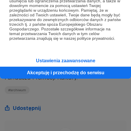
w Polsce, twórczyni pierwszej z nich w Nowej
usunięcia lub ograniczenia przetwarzania danych, a także w
dowolnym momencie za pomocą ustawień Twojej
Hucie; założycielka Poradni Świadomego
przeglądarki w urządzeniu końcowym. Pamiętaj, że w
zależności od Twoich ustawień, Twoje dane będą mogły być
Macierzyństwa, inicjatorka psychoprofilaktyki
przekazywane do zewnętrznych odbiorców danych z państw
porodowej.
trzecich tj. z państw spoza Europejskiego Obszaru
Gospodarczego. Pozostałe szczegółowe informacje na
temat przetwarzania Twoich danych w tym celów
przetwarzania znajdują się w naszej polityce prywatności.
Ustawienia zaawansowane
Dofinansowano ze środków Ministra Kultury i
Dziedzictwa Narodowego pochodzących z
Akceptuję i przechodzę do serwisu
Funduszu Promocji Kultury.
#archiwum
Udostępnij