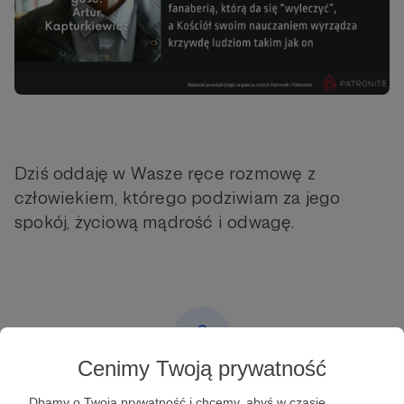
Dziś oddaję w Wasze ręce rozmowę z
człowiekiem, którego podziwiam za jego
spokój, życiową mądrość i odwagę.
Cenimy Twoją prywatność
Post dostępny tylko dla Patronów
Dbamy o Twoją prywatność i chcemy, abyś w czasie