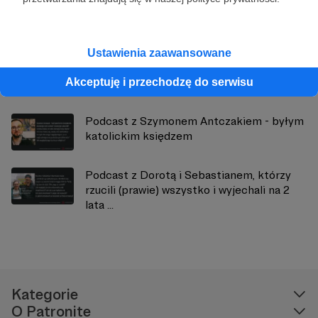
Zobacz również
Ustawienia zaawansowane
Podcast z Pauliną Model - 6 lat była w
neokatechumenacie. Dziś dokonuje
Akceptuję i przechodzę do serwisu
konwersji do Ko...
Podcast z Szymonem Antczakiem - byłym
katolickim księdzem
Podcast z Dorotą i Sebastianem, którzy
rzucili (prawie) wszystko i wyjechali na 2
lata ...
Kategorie
O Patronite