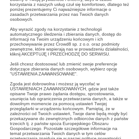
korzystania z naszych usług czuł się komfortowo, dlatego też
Aby zobaczyć ten materiał musisz być zalogowany
poniżej prezentujemy Ci najważniejsze informacje o
zasadach przetwarzania przez nas Twoich danych
osobowych.
Zostań Patronem
Aby wyrazić zgody na korzystanie z technologii
automatycznego śledzenia i zbierania danych, dostęp do
Zaloguj się
informacji na Twoim urządzeniu końcowym i ich
przechowywanie przez Crowd8 sp. z o.o. oraz podmioty
zewnętrzne, które wspierają nas w prowadzeniu działalności,
kliknij AKCEPTUJĘ I PRZECHODZĘ DO SERWISU.
Udostępnij
Jeśli chcesz dostosować lub zmienić swoje preferencje
dotyczące zbierania danych osobowych, wybierz opcję
"USTAWIENIA ZAAWANSOWANE".
Zgoda jest dobrowolna i możesz ją wycofać w
USTAWIENIACH ZAAWANSOWANYCH, gdzie jest także
opisane Twoje prawo żądania dostępu, sprostowania,
usunięcia lub ograniczenia przetwarzania danych, a także w
Piotr Żyłka
dowolnym momencie za pomocą ustawień Twojej
przeglądarki w urządzeniu końcowym. Pamiętaj, że w
zależności od Twoich ustawień, Twoje dane będą mogły być
Zobacz profil autora
przekazywane do zewnętrznych odbiorców danych z państw
trzecich tj. z państw spoza Europejskiego Obszaru
Gospodarczego. Pozostałe szczegółowe informacje na
temat przetwarzania Twoich danych w tym celów
przetwarzania znajdują się w naszej polityce prywatności.