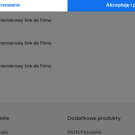
ansowane
Akceptuję i 
remierowy link do filmu
remierowy link do filmu
remierowy link do filmu
nite
Dodatkowe produkty
iała
MCN Patronite