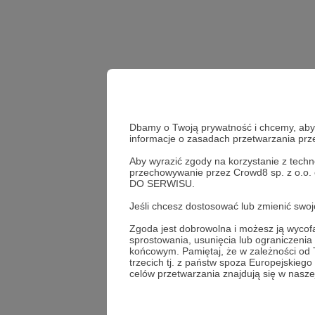
Dbamy o Twoją prywatność i chcemy, abyś 
informacje o zasadach przetwarzania pr
Aby wyrazić zgody na korzystanie z techn
przechowywanie przez Crowd8 sp. z o.o.
Udostępnij
DO SERWISU.
Jeśli chcesz dostosować lub zmienić sw
Zgoda jest dobrowolna i możesz ją wyc
sprostowania, usunięcia lub ograniczeni
Lala A
końcowym. Pamiętaj, że w zależności od
trzecich tj. z państw spoza Europejskie
celów przetwarzania znajdują się w naszej