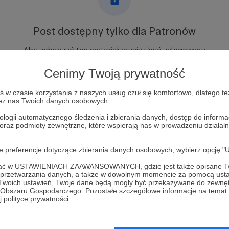
Post dostępny tylko dla Patronów
Aby zobaczyć ten materiał musisz być zalogowany
Cenimy Twoją prywatność
Zostań Patronem
w czasie korzystania z naszych usług czuł się komfortowo, dlatego te
zez nas Twoich danych osobowych.
Zaloguj się
ologii automatycznego śledzenia i zbierania danych, dostęp do inform
 oraz podmioty zewnętrzne, które wspierają nas w prowadzeniu dział
oje preferencje dotyczące zbierania danych osobowych, wybierz op
ofać w USTAWIENIACH ZAAWANSOWANYCH, gdzie jest także opisane Tw
a przetwarzania danych, a także w dowolnym momencie za pomocą usta
SMR
Zobacz 
 Twoich ustawień, Twoje dane będą mogły być przekazywane do zewnę
go Obszaru Gospodarczego. Pozostałe szczegółowe informacje na temat
 polityce prywatności.