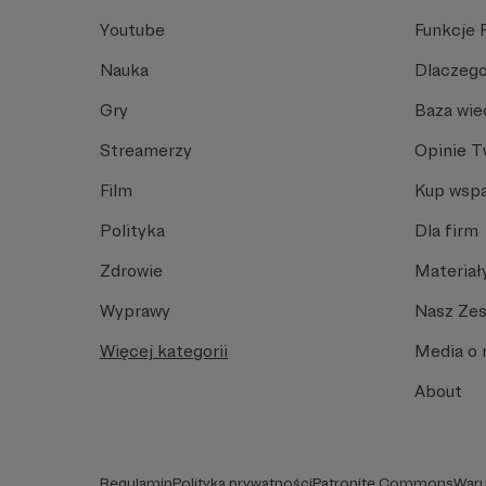
Youtube
Funkcje 
Nauka
Dlaczego
Gry
Baza wie
Streamerzy
Opinie 
Film
Kup wspa
Polityka
Dla firm
Zdrowie
Materiał
Wyprawy
Nasz Ze
Więcej kategorii
Media o 
About
Regulamin
Polityka prywatności
Patronite Commons
Waru