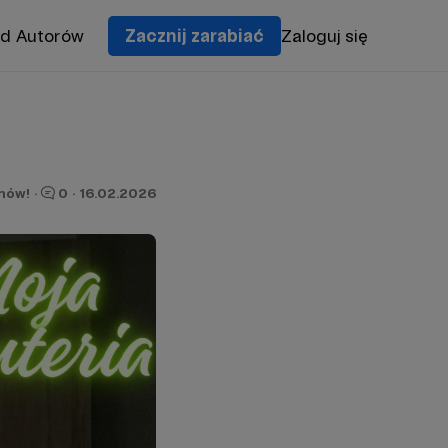
od Autorów
Zacznij zarabiać
Zaloguj się
onów!
·
0
·
16.02.2026