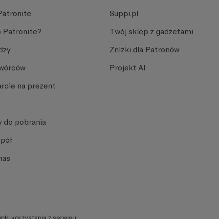
Patronite
Suppi.pl
 Patronite?
Twój sklep z gadżetami
dzy
Zniżki dla Patronów
Twórców
Projekt AI
rcie na prezent
y do pobrania
spół
nas
nki korzystania z serwisu