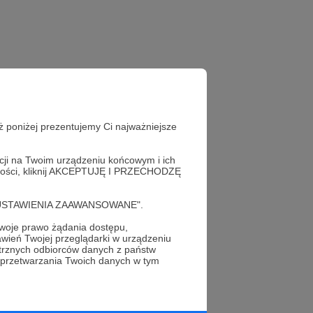
ż poniżej prezentujemy Ci najważniejsze
acji na Twoim urządzeniu końcowym i ich
alności, kliknij AKCEPTUJĘ I PRZECHODZĘ
cję "USTAWIENIA ZAAWANSOWANE".
oje prawo żądania dostępu,
wień Twojej przeglądarki w urządzeniu
profil autora
trznych odbiorców danych z państw
 przetwarzania Twoich danych w tym