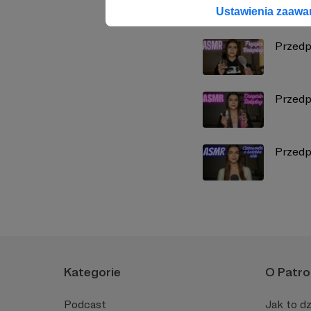
Zobacz również
Ustawienia zaaw
Przedp
Przedp
Przedp
Kategorie
O Patro
Podcast
Jak to dz