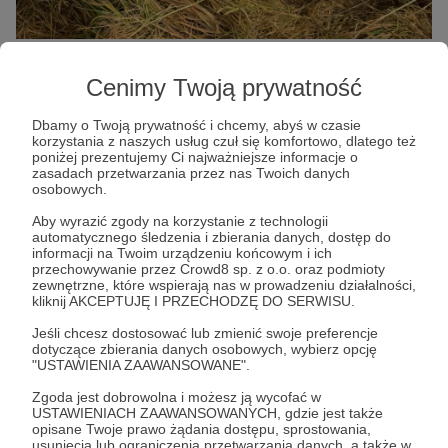
Cenimy Twoją prywatność
Jedzenie dla takiego psa, suplementacja,
Dbamy o Twoją prywatność i chcemy, abyś w czasie
korzystania z naszych usług czuł się komfortowo, dlatego też
badania krwi, szczepienia, zabezpieczenie
poniżej prezentujemy Ci najważniejsze informacje o
przeciw pasożytom, solidne legowisko – to
zasadach przetwarzania przez nas Twoich danych
osobowych.
wszystko generuje realne koszty. Przyjmując
Aby wyrazić zgody na korzystanie z technologii
Rema, wzięliśmy za niego odpowiedzialność.
automatycznego śledzenia i zbierania danych, dostęp do
Teraz chcemy dać mu czas, żeby spokojnie
informacji na Twoim urządzeniu końcowym i ich
przechowywanie przez Crowd8 sp. z o.o. oraz podmioty
poczekał na najlepszy dom.
zewnętrzne, które wspierają nas w prowadzeniu działalności,
kliknij AKCEPTUJĘ I PRZECHODZĘ DO SERWISU.
Jeśli chcesz dostosować lub zmienić swoje preferencje
dotyczące zbierania danych osobowych, wybierz opcję
"USTAWIENIA ZAAWANSOWANE".
Zgoda jest dobrowolna i możesz ją wycofać w
USTAWIENIACH ZAAWANSOWANYCH, gdzie jest także
opisane Twoje prawo żądania dostępu, sprostowania,
usunięcia lub ograniczenia przetwarzania danych, a także w