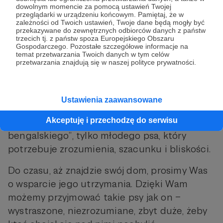
dowolnym momencie za pomocą ustawień Twojej
przeglądarki w urządzeniu końcowym. Pamiętaj, że w
zależności od Twoich ustawień, Twoje dane będą mogły być
przekazywane do zewnętrznych odbiorców danych z państw
trzecich tj. z państw spoza Europejskiego Obszaru
Gospodarczego. Pozostałe szczegółowe informacje na
temat przetwarzania Twoich danych w tym celów
przetwarzania znajdują się w naszej polityce prywatności.
Ustawienia zaawansowane
Rem jest do adopcji. Szukamy dla niego ludzi,
Akceptuję i przechodzę do serwisu
którzy nie będą widzieli w nim „tygrysa
bengalskiego”, tylko młodego psa, który
potrzebuje zrozumienia, szacunku i bliskości.
Do czasu, aż znajdzie swój dom, prosimy Was
o wsparcie jego utrzymania. Dzięki Wam
możemy przyjmować takie psy jak on –
wystraszone, niezrozumiane, zbyt duże, żeby