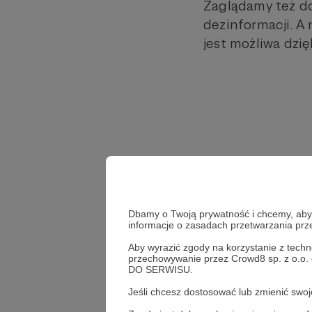
Zaglądamy też do
dezinformacji. A
jest możliwa dzi
Dbamy o Twoją prywatność i chcemy, abyś 
informacje o zasadach przetwarzania pr
Aby wyrazić zgody na korzystanie z techn
przechowywanie przez Crowd8 sp. z o.o.
DO SERWISU.
Jeśli chcesz dostosować lub zmienić sw