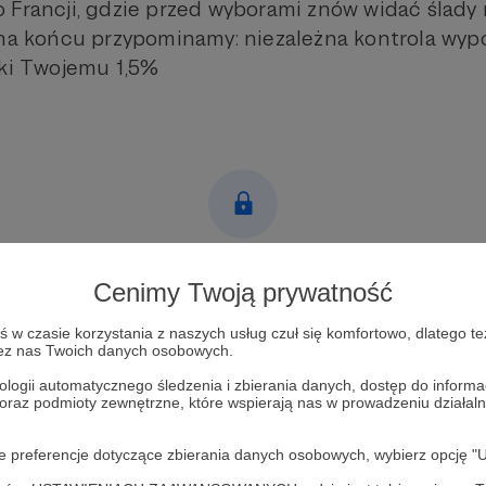
 Francji, gdzie przed wyborami znów widać ślady r
 na końcu przypominamy: niezależna kontrola wyp
ęki Twojemu 1,5%
Post dostępny tylko dla Patronów
Cenimy Twoją prywatność
Aby zobaczyć ten materiał musisz być zalogowany
w czasie korzystania z naszych usług czuł się komfortowo, dlatego te
zez nas Twoich danych osobowych.
Zostań Patronem
ologii automatycznego śledzenia i zbierania danych, dostęp do inform
 oraz podmioty zewnętrzne, które wspierają nas w prowadzeniu dział
Zaloguj się
oje preferencje dotyczące zbierania danych osobowych, wybierz op