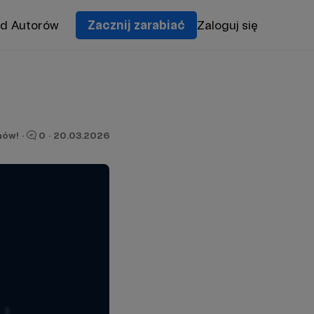
od Autorów
Zacznij zarabiać
Zaloguj się
nów!
·
0
·
20.03.2026