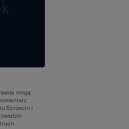
prawdę mogą
 komentarz.
tu Szczecin i
rowadzić
lnych.