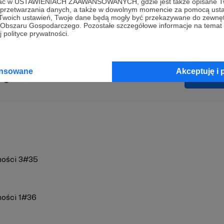
ofać w USTAWIENIACH ZAAWANSOWANYCH, gdzie jest także opisane Tw
ormacja
SAFE
kampania
a przetwarzania danych, a także w dowolnym momencie za pomocą usta
 Twoich ustawień, Twoje dane będą mogły być przekazywane do zewnę
go Obszaru Gospodarczego. Pozostałe szczegółowe informacje na temat
 polityce prywatności.
ansowane
Akceptuję i 
og
Zobacz 
ności 3#35
ności 1#36