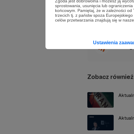
Zgoda jest dobrowolna i możesz ją wyc
factchecking
dezinf
sprostowania, usunięcia lub ograniczeni
końcowym. Pamiętaj, że w zależności od
trzecich tj. z państw spoza Europejskie
Udostępnij
celów przetwarzania znajdują się w naszej
Ustawienia zaaw
Demag
Zobacz również
Aktual
Aktual