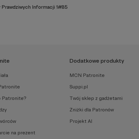
 Prawdziwych Informacji 1#85
nite
Dodatkowe produkty
iała
MCN Patronite
Patronite
Suppi.pl
 Patronite?
Twój sklep z gadżetami
dzy
Zniżki dla Patronów
Twórców
Projekt AI
rcie na prezent