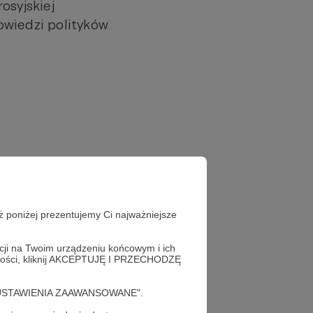
osyjskiej
owiedzi polityków
ż poniżej prezentujemy Ci najważniejsze
acji na Twoim urządzeniu końcowym i ich
alności, kliknij AKCEPTUJĘ I PRZECHODZĘ
cję "USTAWIENIA ZAAWANSOWANE".