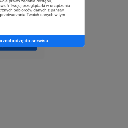
oje prawo żądania dostępu,
wień Twojej przeglądarki w urządzeniu
trznych odbiorców danych z państw
 przetwarzania Twoich danych w tym
przechodzę do serwisu
profil autora