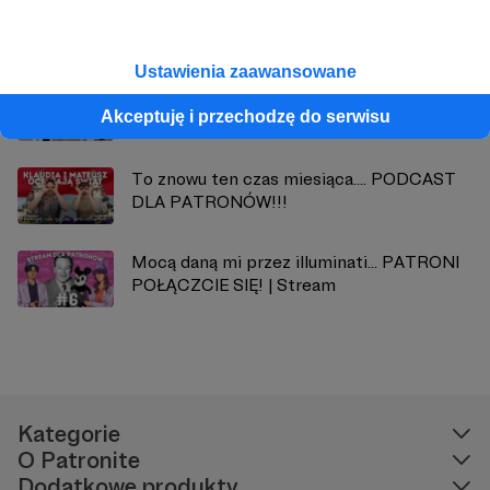
Zobacz również
Ustawienia zaawansowane
Myśleliśmy, że umarliśmy... ale wstaliśmy z
Akceptuję i przechodzę do serwisu
popiołów! 🦅 | NEWSLETTER: styczeń '26
To znowu ten czas miesiąca.... PODCAST
DLA PATRONÓW!!!
Mocą daną mi przez illuminati... PATRONI
POŁĄCZCIE SIĘ! | Stream
Kategorie
O Patronite
Dodatkowe produkty