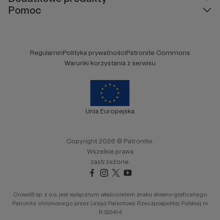
Pomoc
Regulamin
Polityka prywatności
Patronite Commons
Warunki korzystania z serwisu
Unia Europejska
Copyright 2026 © Patronite.
Wszelkie prawa
zastrzeżone.
Crowd8 sp. z o.o. jest wyłącznym właścicielem znaku słowno-graficznego
Patronite chronionego przez Urząd Patentowy Rzeczpospolitej Polskiej nr
R.322414