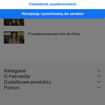
Ustawienia zaawansowane
Akceptuję i przechodzę do serwisu
Przedpremierowy link do filmu
Przedpremierowy link do filmu
Kategorie
O Patronite
Dodatkowe produkty
Pomoc