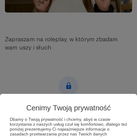
Zapraszam na roleplay, w którym zbadam
wam uszy i słuch
Post dostępny tylko dla Patronów
Cenimy Twoją prywatność
Aby zobaczyć ten materiał musisz być zalogowany
Dbamy o Twoją prywatność i chcemy, abyś w czasie
korzystania z naszych usług czuł się komfortowo, dlatego też
poniżej prezentujemy Ci najważniejsze informacje o
Zostań Patronem
zasadach przetwarzania przez nas Twoich danych