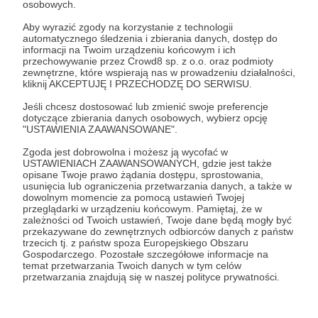
osobowych.
Zaloguj się
Aby wyrazić zgody na korzystanie z technologii
automatycznego śledzenia i zbierania danych, dostęp do
informacji na Twoim urządzeniu końcowym i ich
przechowywanie przez Crowd8 sp. z o.o. oraz podmioty
Udostępnij
zewnętrzne, które wspierają nas w prowadzeniu działalności,
kliknij AKCEPTUJĘ I PRZECHODZĘ DO SERWISU.
Jeśli chcesz dostosować lub zmienić swoje preferencje
dotyczące zbierania danych osobowych, wybierz opcję
"USTAWIENIA ZAAWANSOWANE".
Zgoda jest dobrowolna i możesz ją wycofać w
Lala ASMR
USTAWIENIACH ZAAWANSOWANYCH, gdzie jest także
opisane Twoje prawo żądania dostępu, sprostowania,
usunięcia lub ograniczenia przetwarzania danych, a także w
dowolnym momencie za pomocą ustawień Twojej
Zobacz profil autora
przeglądarki w urządzeniu końcowym. Pamiętaj, że w
zależności od Twoich ustawień, Twoje dane będą mogły być
przekazywane do zewnętrznych odbiorców danych z państw
trzecich tj. z państw spoza Europejskiego Obszaru
Gospodarczego. Pozostałe szczegółowe informacje na
temat przetwarzania Twoich danych w tym celów
Zobacz również
przetwarzania znajdują się w naszej polityce prywatności.
Przedpremierowy link do filmu