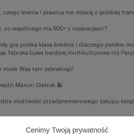
 czego lewica i prawica nie mówią o polskiej tran
ę, co wspólnego ma 500+ z reparacjami?
dę gra polska klasa średnia i dlaczego polskie mi
je fabryka bywa bardziej multikulturowe niż Pary
ie może Was tam zabraknąć!
adzi Marcin Giełzak 🎤
dzie możliwość przedpremierowego zakupu książk
ie odbędzie się w sali C (piętro, brak windy)
Cenimy Twoją prywatność