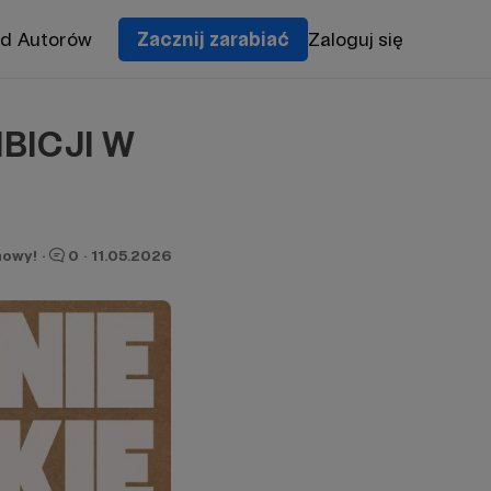
od Autorów
Zacznij zarabiać
Zaloguj się
BICJI W
owy!
·
0
·
11.05.2026