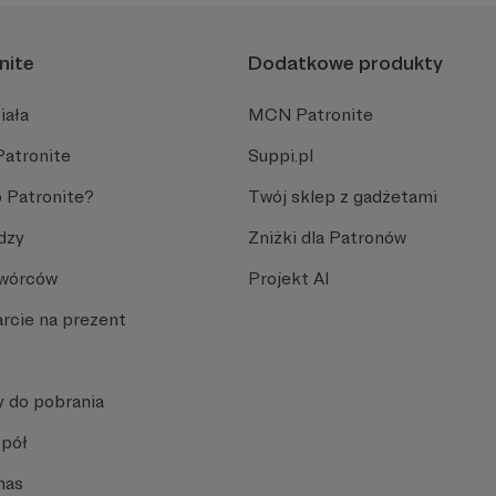
nite
Dodatkowe produkty
iała
MCN Patronite
Patronite
Suppi.pl
 Patronite?
Twój sklep z gadżetami
dzy
Zniżki dla Patronów
Twórców
Projekt AI
rcie na prezent
y do pobrania
spół
nas