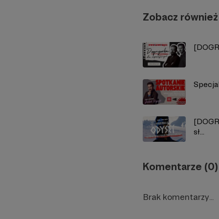
Zobacz również
[DOGRY
Specja
[DOGRY
sł...
Komentarze (0)
Brak komentarzy...