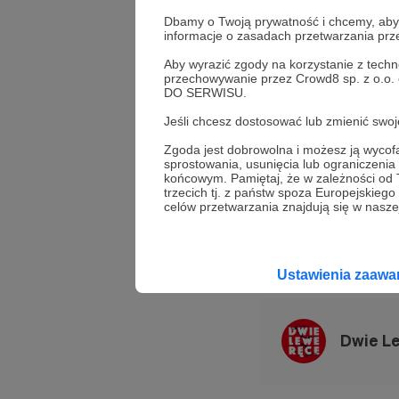
Szczegóły:
Dbamy o Twoją prywatność i chcemy, abyś 
informacje o zasadach przetwarzania pr
📖 Co? Spotkani
Aby wyrazić zgody na korzystanie z techn
📅 Kiedy? 15 maja
przechowywanie przez Crowd8 sp. z o.o.
📍 Gdzie? Kino At
DO SERWISU.
Jeśli chcesz dostosować lub zmienić sw
Wstęp wolny!
Zgoda jest dobrowolna i możesz ją wyc
Do zobaczenia! 
sprostowania, usunięcia lub ograniczeni
końcowym. Pamiętaj, że w zależności od
trzecich tj. z państw spoza Europejskie
rewolucja
ambicja
celów przetwarzania znajdują się w naszej
Udostępnij
Ustawienia zaaw
Dwie L