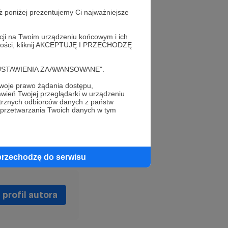
ż poniżej prezentujemy Ci najważniejsze
acji na Twoim urządzeniu końcowym i ich
alności, kliknij AKCEPTUJĘ I PRZECHODZĘ
cję "USTAWIENIA ZAAWANSOWANE".
oje prawo żądania dostępu,
wień Twojej przeglądarki w urządzeniu
trznych odbiorców danych z państw
 przetwarzania Twoich danych w tym
przechodzę do serwisu
profil autora