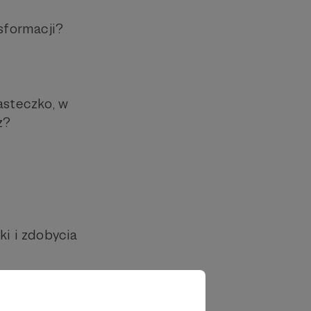
sformacji?
asteczko, w
ż?
i i zdobycia