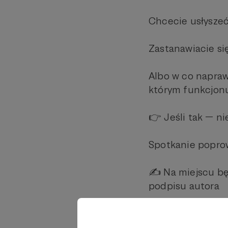
Chcecie usłyszeć,
Zastanawiacie si
Albo w co napraw
którym funkcjonu
👉 Jeśli tak — n
Spotkanie poprow
✍️ Na miejscu bę
podpisu autora
⚠️ Uwaga: spotkan