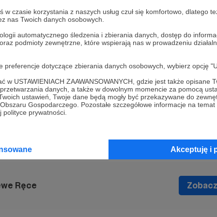
w czasie korzystania z naszych usług czuł się komfortowo, dlatego te
zez nas Twoich danych osobowych.
e premierowe Jakuba Dymka
ologii automatycznego śledzenia i zbierania danych, dostęp do inform
, godz. 19:00
 oraz podmioty zewnętrzne, które wspierają nas w prowadzeniu dział
lantic, sala C, ul. Chmielna 33, Warszawa
oje preferencje dotyczące zbierania danych osobowych, wybierz op
ofać w USTAWIENIACH ZAAWANSOWANYCH, gdzie jest także opisane Tw

a przetwarzania danych, a także w dowolnym momencie za pomocą usta
 Twoich ustawień, Twoje dane będą mogły być przekazywane do zewnę
go Obszaru Gospodarczego. Pozostałe szczegółowe informacje na temat
premiera
dymek
warszawa
książka
port
 polityce prywatności.
ansowane
Akceptuję i 
ewe Ręce
Zobacz 