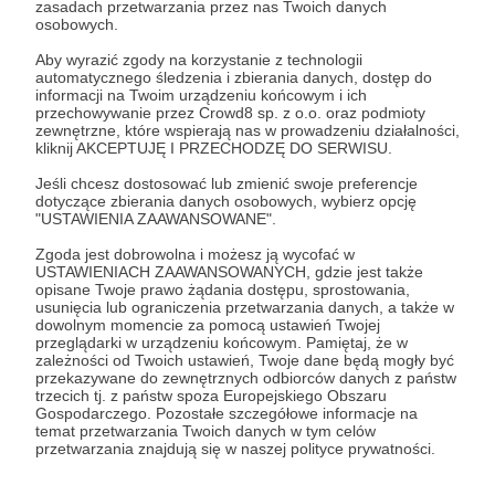
zasadach przetwarzania przez nas Twoich danych
Zostań Patronem
osobowych.
Aby wyrazić zgody na korzystanie z technologii
Zaloguj się
automatycznego śledzenia i zbierania danych, dostęp do
informacji na Twoim urządzeniu końcowym i ich
przechowywanie przez Crowd8 sp. z o.o. oraz podmioty
zewnętrzne, które wspierają nas w prowadzeniu działalności,
Udostępnij
kliknij AKCEPTUJĘ I PRZECHODZĘ DO SERWISU.
Jeśli chcesz dostosować lub zmienić swoje preferencje
dotyczące zbierania danych osobowych, wybierz opcję
"USTAWIENIA ZAAWANSOWANE".
Zgoda jest dobrowolna i możesz ją wycofać w
USTAWIENIACH ZAAWANSOWANYCH, gdzie jest także
Karolina Korwin Piotrowska
opisane Twoje prawo żądania dostępu, sprostowania,
usunięcia lub ograniczenia przetwarzania danych, a także w
dowolnym momencie za pomocą ustawień Twojej
przeglądarki w urządzeniu końcowym. Pamiętaj, że w
Zobacz profil autora
zależności od Twoich ustawień, Twoje dane będą mogły być
przekazywane do zewnętrznych odbiorców danych z państw
trzecich tj. z państw spoza Europejskiego Obszaru
Gospodarczego. Pozostałe szczegółowe informacje na
temat przetwarzania Twoich danych w tym celów
przetwarzania znajdują się w naszej polityce prywatności.
Zobacz również