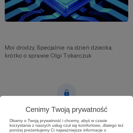
Moi drodzy, Specjalnie na dzień dziecka,
krótko o sprawie Olgi Tokarczuk
Cenimy Twoją prywatność
Post dostępny tylko dla Patronów
Dbamy o Twoją prywatność i chcemy, abyś w czasie
Aby zobaczyć ten materiał musisz być zalogowany
korzystania z naszych usług czuł się komfortowo, dlatego też
poniżej prezentujemy Ci najważniejsze informacje o