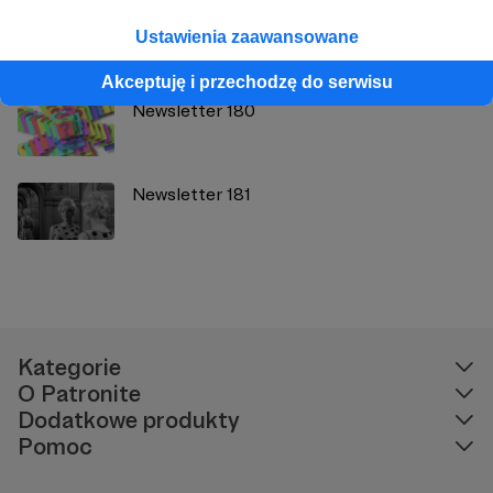
Newsletter 178
Ustawienia zaawansowane
Akceptuję i przechodzę do serwisu
Newsletter 180
Newsletter 181
Kategorie
O Patronite
Dodatkowe produkty
Pomoc