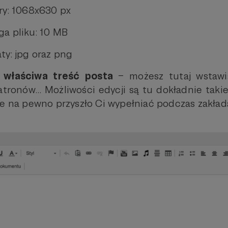
ry: 1068x630 px
a pliku: 10 MB
ty: jpg oraz png
o
właściwa treść posta
– możesz tutaj wstawiać
Patronów… Możliwości edycji są tu dokładnie taki
re na pewno przyszło Ci wypełniać podczas zakład