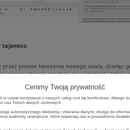
 tajemnic
z przez proces tworzenia nowego posta, dzieląc go
o prawej stronie znajdują się wskazówki, któr
Cenimy Twoją prywatność
wszą sekcją:
w czasie korzystania z naszych usług czuł się komfortowo, dlatego te
zez nas Twoich danych osobowych.
z dodać
tytuł posta
– warto wysilić kreatywno
ologii automatycznego śledzenia i zbierania danych, dostęp do inform
oda za próg 10 zł” wieje nudą na kilometry…)
 oraz podmioty zewnętrzne, które wspierają nas w prowadzeniu dział