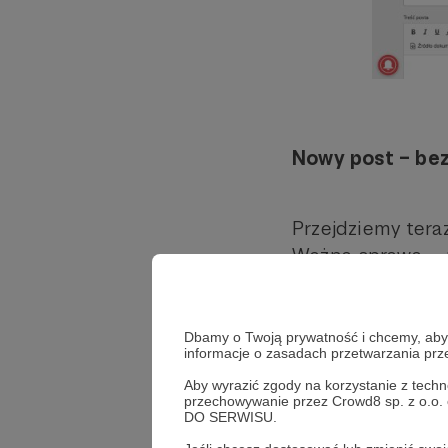
Nowy post – bez
Przejdziemy tera
Ważna sprawa – p
działaniach!
Zajmijmy się pier
Dbamy o Twoją prywatność i chcemy, abyś 
informacje o zasadach przetwarzania pr
1. Tutaj możes
Aby wyrazić zgody na korzystanie z techn
ciekawego! („Nagr
przechowywanie przez Crowd8 sp. z o.o.
DO SERWISU.