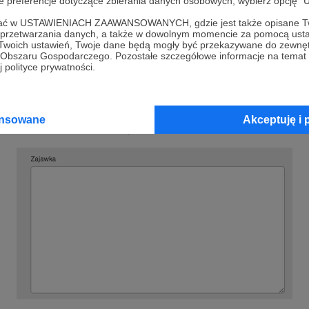
oje preferencje dotyczące zbierania danych osobowych, wybierz op
ofać w USTAWIENIACH ZAAWANSOWANYCH, gdzie jest także opisane Tw
a przetwarzania danych, a także w dowolnym momencie za pomocą usta
 Twoich ustawień, Twoje dane będą mogły być przekazywane do zewnę
go Obszaru Gospodarczego. Pozostałe szczegółowe informacje na temat
 polityce prywatności.
li headline, nagłówek Twojego posta, który będ
worząc „kafelek”, który Patroni zobaczą na swoic
ansowane
Akceptuję i 
ka tajemnicy, opisując, co zawiera post