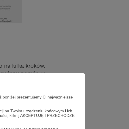
 na kilka kroków.
e powinny pomóc w
ż poniżej prezentujemy Ci najważniejsze
ść i napisać coś
acji na Twoim urządzeniu końcowym i ich
alności, kliknij AKCEPTUJĘ I PRZECHODZĘ