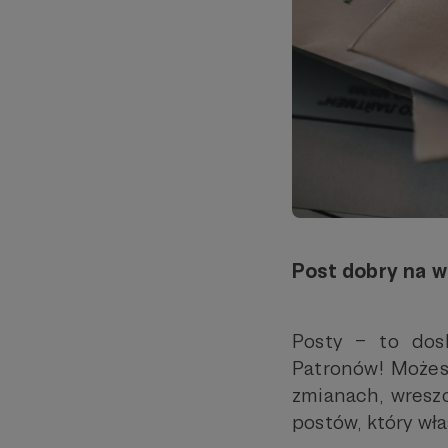
Post dobry na w
Posty – to dosk
Patronów! Możes
zmianach, wreszc
postów, który wł