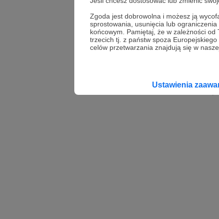
Jeśli chcesz dostosować lub zmienić sw
Zgoda jest dobrowolna i możesz ją wyc
sprostowania, usunięcia lub ograniczeni
końcowym. Pamiętaj, że w zależności od
trzecich tj. z państw spoza Europejskie
celów przetwarzania znajdują się w naszej
2.
Zajawka
- czy
zdjęciem, razem t
Ustawienia zaaw
warto uchylić rąb