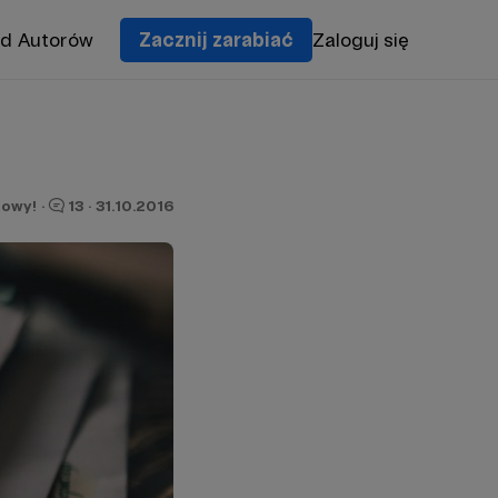
od Autorów
Zacznij zarabiać
Zaloguj się
owy!
·
13
·
31.10.2016