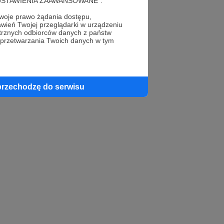
cję "USTAWIENIA ZAAWANSOWANE".
oje prawo żądania dostępu,
wień Twojej przeglądarki w urządzeniu
trznych odbiorców danych z państw
 przetwarzania Twoich danych w tym
zie widoczny pod
h profilach. Tutaj
przechodzę do serwisu