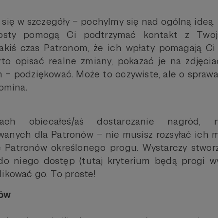
się w szczegóły – pochylmy się nad ogólną ideą.
osty pomogą Ci podtrzymać kontakt z Twoją
akiś czas Patronom, że ich wpłaty pomagają Ci 
to opisać realne zmiany, pokazać je na zdjęcia
 – podziękować. Może to oczywiste, ale o spraw
pomina.
ach obiecałeś/aś dostarczanie nagród, 
owanych dla Patronów – nie musisz rozsyłać ich 
 Patronów określonego progu. Wystarczy stworz
o niego dostęp (tutaj kryterium będą progi 
likować go. To proste!
ów