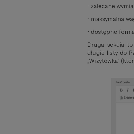
- zalecane wymia
- maksymalna wag
- dostępne forma
Druga sekcja t
długie listy do 
„Wizytówka” (któ