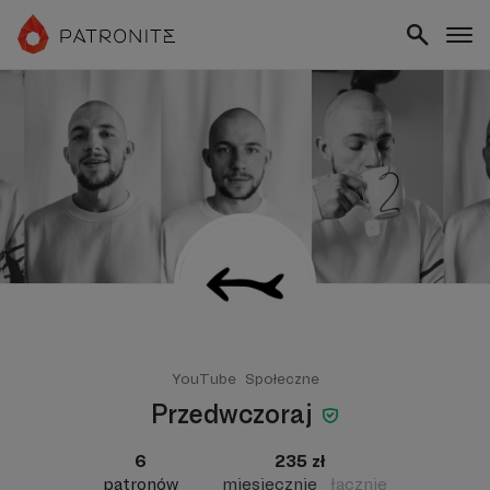
YouTube
Społeczne
Przedwczoraj
6
235 zł
patronów
miesięcznie
łącznie