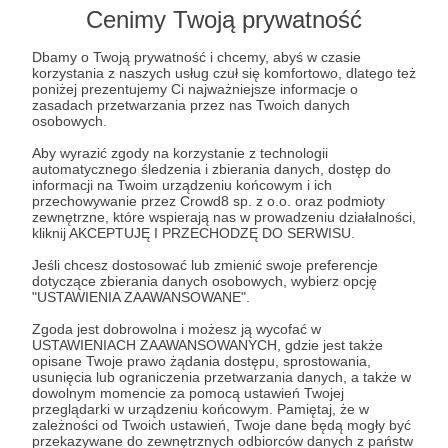
Lista postów jest pusta
Cenimy Twoją prywatność
Autor nie dodał jeszcze żadnych postów
Dbamy o Twoją prywatność i chcemy, abyś w czasie
korzystania z naszych usług czuł się komfortowo, dlatego też
poniżej prezentujemy Ci najważniejsze informacje o
zasadach przetwarzania przez nas Twoich danych
osobowych.
Aby wyrazić zgody na korzystanie z technologii
automatycznego śledzenia i zbierania danych, dostęp do
informacji na Twoim urządzeniu końcowym i ich
przechowywanie przez Crowd8 sp. z o.o. oraz podmioty
zewnętrzne, które wspierają nas w prowadzeniu działalności,
kliknij AKCEPTUJĘ I PRZECHODZĘ DO SERWISU.
Jeśli chcesz dostosować lub zmienić swoje preferencje
dotyczące zbierania danych osobowych, wybierz opcję
"USTAWIENIA ZAAWANSOWANE".
Dołącz do grona Patronów!
Zgoda jest dobrowolna i możesz ją wycofać w
USTAWIENIACH ZAAWANSOWANYCH, gdzie jest także
Wesprzyj działalność Autora
Przedwczoraj
już teraz!
opisane Twoje prawo żądania dostępu, sprostowania,
usunięcia lub ograniczenia przetwarzania danych, a także w
dowolnym momencie za pomocą ustawień Twojej
przeglądarki w urządzeniu końcowym. Pamiętaj, że w
Zostań Patronem
zależności od Twoich ustawień, Twoje dane będą mogły być
przekazywane do zewnętrznych odbiorców danych z państw