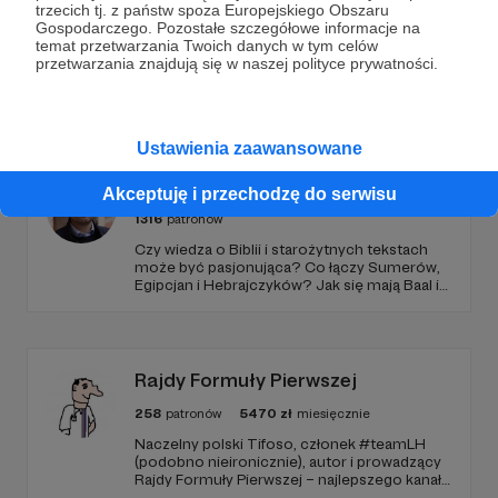
trzecich tj. z państw spoza Europejskiego Obszaru
Gospodarczego. Pozostałe szczegółowe informacje na
temat przetwarzania Twoich danych w tym celów
przetwarzania znajdują się w naszej polityce prywatności.
Promowani autorzy
Ustawienia zaawansowane
Marcin Majewski
Akceptuję i przechodzę do serwisu
1316
patronów
Czy wiedza o Biblii i starożytnych tekstach
może być pasjonująca? Co łączy Sumerów,
Egipcjan i Hebrajczyków? Jak się mają Baal i
Amon-Ra do JAHWE?
Rajdy Formuły Pierwszej
258
patronów
5470
zł
miesięcznie
Naczelny polski Tifoso, członek #teamLH
(podobno nieironicznie), autor i prowadzący
Rajdy Formuły Pierwszej – najlepszego kanału
YouTube o F1 w Polsce (potwierdzone