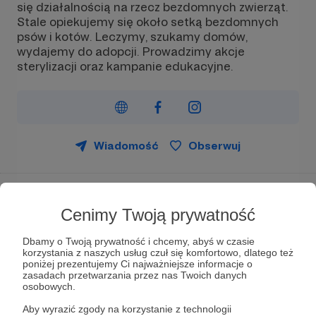
się działalnością na rzecz bezdomnych zwierząt.
Stale opiekujemy się około setką bezdomnych
psów i kotów. Leczymy, szukamy domów,
wydajemy do adopcji. Prowadzimy akcje
sterylizacji oraz kampanie edukacyjne.
Wiadomość
Obserwuj
Fundacja na Rzecz Zwierząt “Przytul Psa” działa
Cenimy Twoją prywatność
od marca 2009 roku i zajmuje się szeroko pojętą
działalnością na rzecz bezdomnych zwierząt.
Codziennie otrzymujemy apele o pomoc, prośby o
Dbamy o Twoją prywatność i chcemy, abyś w czasie
korzystania z naszych usług czuł się komfortowo, dlatego też
przyjęcie pod opiekę piesków ze schronisk-
poniżej prezentujemy Ci najważniejsze informacje o
umieralni, z wypadków, ze strasznych warunków,
zasadach przetwarzania przez nas Twoich danych
trudnych i tragicznych historii nie sposób zliczyć.
osobowych.
Robimy co możemy, najchętniej pomoglibyśmy
Aby wyrazić zgody na korzystanie z technologii