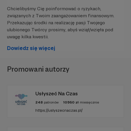
potrzebującym pomocy, po wypadkach
komunikacyjnych.
Chcielibyśmy Cię poinformować o ryzykach,
związanych z Twoim zaangażowaniem finansowym.
Przekazując środki na realizację pasji Twojego
EDUKACJA
ulubionego Twórcy prosimy, abyś wziął/wzięła pod
uwagę kilka kwestii.
Edukujemy w zakresie pomocy bezdomnym
zwierzętom, między innymi organizując spotkania
Dowiedz się więcej
w szkołach i przedszkolach.
Promowani autorzy
DOMY TYMCZASOWE
Prowadzimy sieć domów tymczasowych dla
naszych podopiecznych.
Usłyszeć Na Czas
248
patronów
10950
zł
miesięcznie
https://uslyszecnaczas.pl/