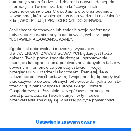
wszystkim, ale nie jesteśmy w stanie… Z Waszą
automatycznego śledzenia i zbierania danych, dostęp do
pomocą będziemy mogli zrobić o wiele więcej dla
informacji na Twoim urządzeniu końcowym i ich
przechowywanie przez Crowd8 sp. z o.o. oraz podmioty
naszych czworonożnych przyjaciół.
zewnętrzne, które wspierają nas w prowadzeniu działalności,
kliknij AKCEPTUJĘ I PRZECHODZĘ DO SERWISU.
CO ROBIMY?
Jeśli chcesz dostosować lub zmienić swoje preferencje
OPIEKA NAD BEZDOMNYMI PSAMI
dotyczące zbierania danych osobowych, wybierz opcję
"USTAWIENIA ZAAWANSOWANE".
Otoczyliśmy opieką ponad 2000 potrzebujących
Zgoda jest dobrowolna i możesz ją wycofać w
zwierząt. Każde zwierzę to osobna, smutna
USTAWIENIACH ZAAWANSOWANYCH, gdzie jest także
historia... większość z happy endem.
opisane Twoje prawo żądania dostępu, sprostowania,
usunięcia lub ograniczenia przetwarzania danych, a także w
dowolnym momencie za pomocą ustawień Twojej
przeglądarki w urządzeniu końcowym. Pamiętaj, że w
zależności od Twoich ustawień, Twoje dane będą mogły być
DZIAŁALNOŚĆ ADOPCYJNA
przekazywane do zewnętrznych odbiorców danych z państw
trzecich tj. z państw spoza Europejskiego Obszaru
Szukamy domów dla naszych podopiecznych oraz
Gospodarczego. Pozostałe szczegółowe informacje na
Rozwiń opis
temat przetwarzania Twoich danych w tym celów
dla innych zwierząt potrzebujących pomocy.
przetwarzania znajdują się w naszej polityce prywatności.
AKCJE STERYLIZACJI
Ustawienia zaawansowane
W ramach prowadzonych przez naszą Fundację