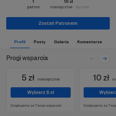
1
10 zł
patron
miesięcznie
łącznie
Zostań Patronem
Profil
Posty
Galeria
Komentarze
Progi wsparcia
5 zł
10 zł
miesięcznie
m
Wybierz 5 zł
Wybierz
Dziękujemy za Twoje wsparcie!
Dziękujemy za Twoj