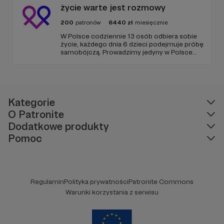
życie warte jest rozmowy
200
patronów
6440
zł
miesięcznie
W Polsce codziennie 13 osób odbiera sobie
życie, każdego dnia 6 dzieci podejmuje próbę
samobójczą. Prowadzimy jedyny w Polsce
serwis, gdzie udzielana jest bezpłatnie i
anonimowo pomoc online dla osób w
kryzysie samobójczym, po próbie
samobójczej, w żałobie i dla osób, które chcą
pomóc.
Kategorie
O Patronite
Dodatkowe produkty
Pomoc
Regulamin
Polityka prywatności
Patronite Commons
Warunki korzystania z serwisu