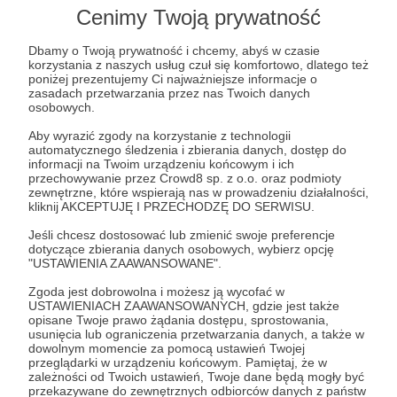
Lista postów jest pusta
Cenimy Twoją prywatność
Autor nie dodał jeszcze żadnych postów
Dbamy o Twoją prywatność i chcemy, abyś w czasie
korzystania z naszych usług czuł się komfortowo, dlatego też
poniżej prezentujemy Ci najważniejsze informacje o
zasadach przetwarzania przez nas Twoich danych
osobowych.
Aby wyrazić zgody na korzystanie z technologii
automatycznego śledzenia i zbierania danych, dostęp do
informacji na Twoim urządzeniu końcowym i ich
przechowywanie przez Crowd8 sp. z o.o. oraz podmioty
zewnętrzne, które wspierają nas w prowadzeniu działalności,
kliknij AKCEPTUJĘ I PRZECHODZĘ DO SERWISU.
Jeśli chcesz dostosować lub zmienić swoje preferencje
dotyczące zbierania danych osobowych, wybierz opcję
"USTAWIENIA ZAAWANSOWANE".
Dołącz do grona Patronów!
Zgoda jest dobrowolna i możesz ją wycofać w
USTAWIENIACH ZAAWANSOWANYCH, gdzie jest także
Wesprzyj działalność Autora
Tomasz Drabik
już teraz!
opisane Twoje prawo żądania dostępu, sprostowania,
usunięcia lub ograniczenia przetwarzania danych, a także w
dowolnym momencie za pomocą ustawień Twojej
przeglądarki w urządzeniu końcowym. Pamiętaj, że w
Zostań Patronem
zależności od Twoich ustawień, Twoje dane będą mogły być
przekazywane do zewnętrznych odbiorców danych z państw