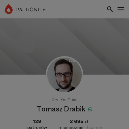
Gry
YouTube
Tomasz Drabik
129
2 695 zł
patronów
miesięcznie
łącznie