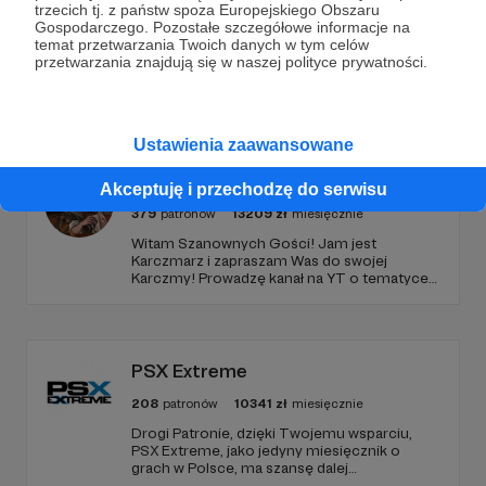
trzecich tj. z państw spoza Europejskiego Obszaru
Gospodarczego. Pozostałe szczegółowe informacje na
temat przetwarzania Twoich danych w tym celów
przetwarzania znajdują się w naszej polityce prywatności.
Promowani autorzy
Ustawienia zaawansowane
Karczmarz
Akceptuję i przechodzę do serwisu
379
patronów
13209
zł
miesięcznie
Witam Szanownych Gości! Jam jest
Karczmarz i zapraszam Was do swojej
Karczmy! Prowadzę kanał na YT o tematyce
RPG, na którym znajdziecie masę zapisanych
sesji oraz coraz więcej materiałów
poradnikowych dla MG i graczy. Oby nam się!
PSX Extreme
208
patronów
10341
zł
miesięcznie
Drogi Patronie, dzięki Twojemu wsparciu,
PSX Extreme, jako jedyny miesięcznik o
grach w Polsce, ma szansę dalej
funkcjonować i dostarczać niezmiennie