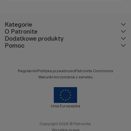
rzetelnych i wartościowych treści. I tak już od
1997 roku! Dziękujemy!
Kategorie
O Patronite
Dodatkowe produkty
Pomoc
Regulamin
Polityka prywatności
Patronite Commons
Warunki korzystania z serwisu
Unia Europejska
Copyright 2026 © Patronite.
Wszelkie prawa