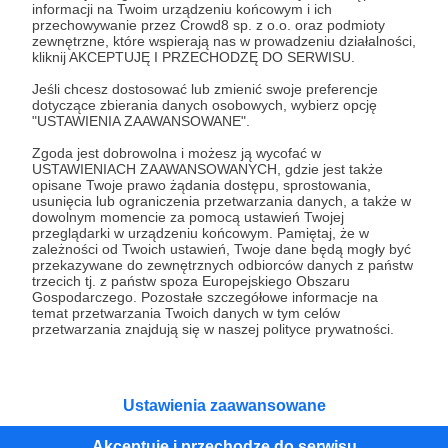
informacji na Twoim urządzeniu końcowym i ich
teraz!
przechowywanie przez Crowd8 sp. z o.o. oraz podmioty
zewnętrzne, które wspierają nas w prowadzeniu działalności,
kliknij AKCEPTUJĘ I PRZECHODZĘ DO SERWISU.
Zostań Patronem
Jeśli chcesz dostosować lub zmienić swoje preferencje
dotyczące zbierania danych osobowych, wybierz opcję
"USTAWIENIA ZAAWANSOWANE".
Zgoda jest dobrowolna i możesz ją wycofać w
USTAWIENIACH ZAAWANSOWANYCH, gdzie jest także
opisane Twoje prawo żądania dostępu, sprostowania,
Promowani autorzy
usunięcia lub ograniczenia przetwarzania danych, a także w
dowolnym momencie za pomocą ustawień Twojej
przeglądarki w urządzeniu końcowym. Pamiętaj, że w
zależności od Twoich ustawień, Twoje dane będą mogły być
przekazywane do zewnętrznych odbiorców danych z państw
Zwierz popkulturalny
trzecich tj. z państw spoza Europejskiego Obszaru
Gospodarczego. Pozostałe szczegółowe informacje na
102
patronów
1015
zł
miesięcznie
temat przetwarzania Twoich danych w tym celów
przetwarzania znajdują się w naszej polityce prywatności.
Zwierz Popkulturalny to blog na którym
znajdziecie niemal codziennie - recenzje
filmów, seriali, rozważania o popkulturze,
biografie aktorów i wiele innych kulturalnych
treści. Blog został założony w 2009 roku i od
Ustawienia zaawansowane
tego czasu tworzę wokół niego społeczność
ludzi, którzy lubią kulturę.
Akceptuję i przechodzę do serwisu