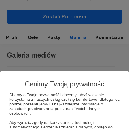
Zostań Patronem
Profil
Cele
Posty
Galeria
Komentarze
Galeria mediów
Cenimy Twoją prywatność
Dbamy o Twoją prywatność i chcemy, abyś w czasie
korzystania z naszych usług czuł się komfortowo, dlatego też
poniżej prezentujemy Ci najważniejsze informacje o
zasadach przetwarzania przez nas Twoich danych
Dołącz do grona Patronów!
osobowych.
Aby wyrazić zgody na korzystanie z technologii
automatycznego śledzenia i zbierania danych, dostęp do
Wesprzyj działalność Autora
Radosław Patlewicz
już