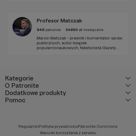
Radio Wnet jest w pełni niezależne i… wolne!
Zachowanie tej właśnie wolności zależy dziś
od Twojego wsparcia!
Profesor Matczak
848
patronów
34850
zł
miesięcznie
Marcin Matczak - prawnik i komentator spraw
publicznych, autor książek
popularnonaukowych, felietonista Gazety
Wyborczej, autor podkastów i filmów
edukacyjnych. Mówi jasno o prawie, filozofii i
języku. Promuje umiarkowanie w życiu
publicznym, walczy z plemiennością i
bańkami informacyjnymi.
Kategorie
O Patronite
Dodatkowe produkty
Pomoc
Regulamin
Polityka prywatności
Patronite Commons
Warunki korzystania z serwisu