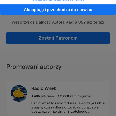
Dołącz do grona Patronów!
Akceptuję i przechodzę do serwisu
Wesprzyj działalność Autora
Radio 357
już teraz!
Zostań Patronem
Promowani autorzy
Radio Wnet
4435
patronów
171270
zł
miesięcznie
Radio Wnet to radio z duszą! Tworzą je ludzie
z pasją, którzy dbają o to, aby słuchaczom
dostarczyć maksimum rzetelnego
dziennikarstwa. A mogą to robić, ponieważ