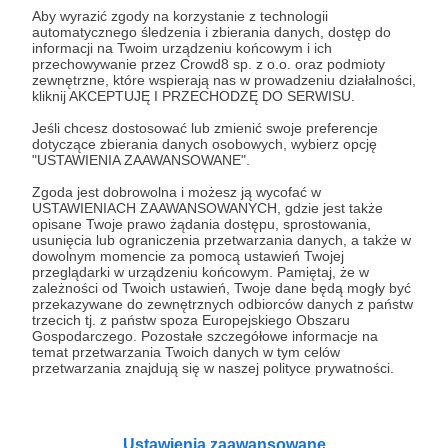
38.
Martyna Hekiert
Aby wyrazić zgody na korzystanie z technologii
automatycznego śledzenia i zbierania danych, dostęp do
informacji na Twoim urządzeniu końcowym i ich
przechowywanie przez Crowd8 sp. z o.o. oraz podmioty
zewnętrzne, które wspierają nas w prowadzeniu działalności,
39.
Maciej Nowicki
kliknij AKCEPTUJĘ I PRZECHODZĘ DO SERWISU.
Jeśli chcesz dostosować lub zmienić swoje preferencje
dotyczące zbierania danych osobowych, wybierz opcję
"USTAWIENIA ZAAWANSOWANE".
40.
Adrianna Skulska
Zgoda jest dobrowolna i możesz ją wycofać w
USTAWIENIACH ZAAWANSOWANYCH, gdzie jest także
opisane Twoje prawo żądania dostępu, sprostowania,
usunięcia lub ograniczenia przetwarzania danych, a także w
dowolnym momencie za pomocą ustawień Twojej
«
1
2
3
4
5
6
»
przeglądarki w urządzeniu końcowym. Pamiętaj, że w
zależności od Twoich ustawień, Twoje dane będą mogły być
przekazywane do zewnętrznych odbiorców danych z państw
trzecich tj. z państw spoza Europejskiego Obszaru
Gospodarczego. Pozostałe szczegółowe informacje na
temat przetwarzania Twoich danych w tym celów
przetwarzania znajdują się w naszej polityce prywatności.
Ustawienia zaawansowane