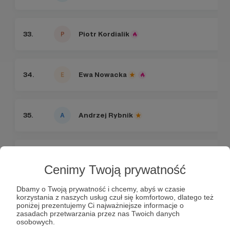
33.
Piotr Kordialik
34.
Ewa Nowacka
35.
Andrzej Rybnik
36.
Natalia Weronika Dąbek
Cenimy Twoją prywatność
Dbamy o Twoją prywatność i chcemy, abyś w czasie
37.
Grzegorz Jaszak
korzystania z naszych usług czuł się komfortowo, dlatego też
poniżej prezentujemy Ci najważniejsze informacje o
zasadach przetwarzania przez nas Twoich danych
osobowych.