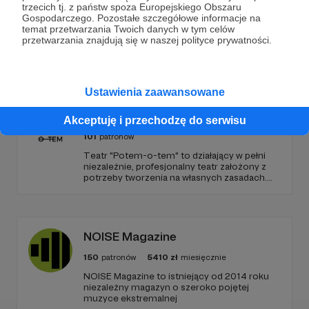
trzecich tj. z państw spoza Europejskiego Obszaru
Gospodarczego. Pozostałe szczegółowe informacje na
temat przetwarzania Twoich danych w tym celów
przetwarzania znajdują się w naszej polityce prywatności.
Promowani autorzy
Ustawienia zaawansowane
Potem-o-tem
Akceptuję i przechodzę do serwisu
101
patronów
Teatr "Potem-o-tem" to działający w pełni
niezależnie, profesjonalny teatr założony z
potrzeby tworzenia na własnych zasadach.
Od 10 lat szukamy ciekawej formy
opowiadania i oryginalnych przestrzeni do
grania, które w połączeniu z poczuciem
humoru dają zupełnie nową jakość
teatralnego doświadczenia.
NOISE Magazine
150
patronów
5410
zł
miesięcznie
NOISE Magazine to istniejący od 2014 roku
niezależny magazyn o szeroko pojętej
muzyce ekstremalnej