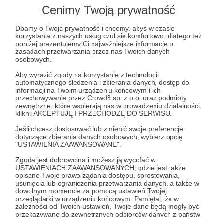
Lista postów jest pusta
Cenimy Twoją prywatność
Autor nie dodał jeszcze żadnych postów
Dbamy o Twoją prywatność i chcemy, abyś w czasie
korzystania z naszych usług czuł się komfortowo, dlatego też
poniżej prezentujemy Ci najważniejsze informacje o
zasadach przetwarzania przez nas Twoich danych
osobowych.
Aby wyrazić zgody na korzystanie z technologii
automatycznego śledzenia i zbierania danych, dostęp do
informacji na Twoim urządzeniu końcowym i ich
przechowywanie przez Crowd8 sp. z o.o. oraz podmioty
zewnętrzne, które wspierają nas w prowadzeniu działalności,
kliknij AKCEPTUJĘ I PRZECHODZĘ DO SERWISU.
Jeśli chcesz dostosować lub zmienić swoje preferencje
dotyczące zbierania danych osobowych, wybierz opcję
"USTAWIENIA ZAAWANSOWANE".
Dołącz do grona Patronów!
Zgoda jest dobrowolna i możesz ją wycofać w
USTAWIENIACH ZAAWANSOWANYCH, gdzie jest także
Wesprzyj działalność Autora
Radio BEST
już teraz!
opisane Twoje prawo żądania dostępu, sprostowania,
usunięcia lub ograniczenia przetwarzania danych, a także w
dowolnym momencie za pomocą ustawień Twojej
przeglądarki w urządzeniu końcowym. Pamiętaj, że w
Zostań Patronem
zależności od Twoich ustawień, Twoje dane będą mogły być
przekazywane do zewnętrznych odbiorców danych z państw