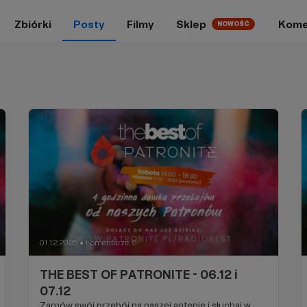
Zbiórki
Posty
Filmy
Sklep
Kome
NOWOŚĆ
01.12.2025
Komentarze: 9
●
THE BEST OF PATRONITE - 06.12 i
07.12
Zamów swój przebój na naszej antenie i słuchaj w