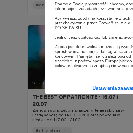
Dbamy o Twoją prywatność i chcemy, abyś 
the best of patronite
informacje o zasadach przetwarzania pr
Aby wyrazić zgody na korzystanie z techn
przechowywanie przez Crowd8 sp. z o.o.
DO SERWISU.
Jeśli chcesz dostosować lub zmienić sw
Zgoda jest dobrowolna i możesz ją wyc
sprostowania, usunięcia lub ograniczeni
końcowym. Pamiętaj, że w zależności od
trzecich tj. z państw spoza Europejskie
celów przetwarzania znajdują się w naszej
12.07.2025
Komentarze: 13
●
Ustawienia zaaw
THE BEST OF PATRONITE - 19.07 i
20.07
Zamów swój przebój na naszej antenie i słuchaj w
każdą sobotę od 14:00 - 18:00 oraz powtórki w
niedzielę od 17:00 - 21:00!
the best of patronite