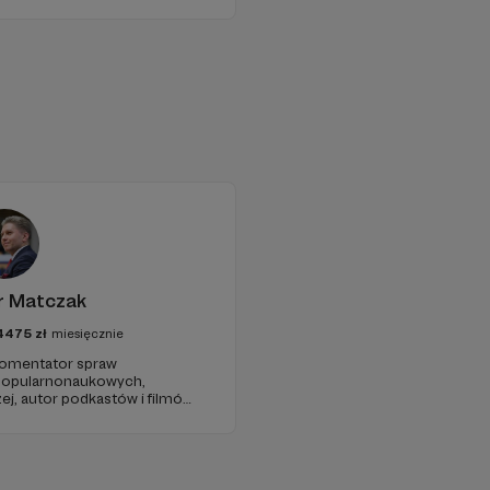
r Matczak
4475
zł
miesięcznie
 komentator spraw
 popularnonaukowych,
ej, autor podkastów i filmów
awie, filozofii i języku.
iu publicznym, walczy z
formacyjnymi.