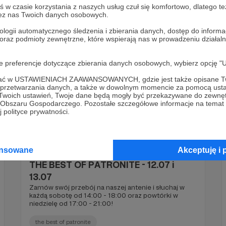
w czasie korzystania z naszych usług czuł się komfortowo, dlatego te
the best of patronite
zez nas Twoich danych osobowych.
ologii automatycznego śledzenia i zbierania danych, dostęp do inform
 oraz podmioty zewnętrzne, które wspierają nas w prowadzeniu dział
oje preferencje dotyczące zbierania danych osobowych, wybierz op
ofać w USTAWIENIACH ZAAWANSOWANYCH, gdzie jest także opisane Tw
a przetwarzania danych, a także w dowolnym momencie za pomocą usta
 Twoich ustawień, Twoje dane będą mogły być przekazywane do zewnę
go Obszaru Gospodarczego. Pozostałe szczegółowe informacje na temat
 polityce prywatności.
07.07.2025
Komentarze: 9
●
ansowane
Akceptuję i 
THE BEST OF PATRONITE - 12.07 i
13.07
Zamów swój przebój na naszej antenie i słuchaj w
każdą sobotę od 14:00 - 18:00 oraz powtórki w
niedzielę od 17:00 - 21:00!
the best of patronite