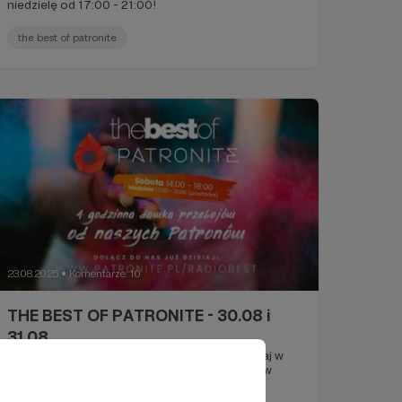
niedzielę od 17:00 - 21:00!
the best of patronite
23.08.2025
Komentarze: 10
●
THE BEST OF PATRONITE - 30.08 i
31.08
Zamów swój przebój na naszej antenie i słuchaj w
każdą sobotę od 14:00 - 18:00 oraz powtórki w
niedzielę od 17:00 - 21:00!