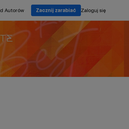
od Autorów
Zacznij zarabiać
Zaloguj się