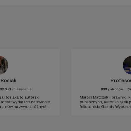
 Rosiak
Profeso
1320
zł
miesięcznie
833
patronów
3
za Rosiaka to autorski
Marcin Matczak - prawnik i
a temat wydarzeń na świecie.
publicznych, autor książek
gramów na żywo z różnych
felietonista Gazety Wyborcz
edukacyjnych. Mówi jasno o pr
Promuje umiarkowanie w życ
plemiennością i bańkami in