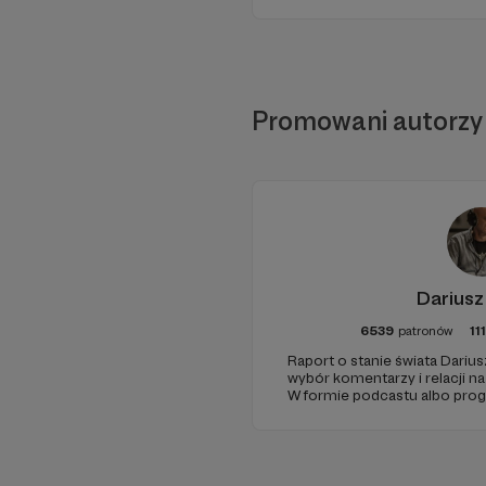
Promowani autorzy
Dariusz
6539
patronów
11
Raport o stanie świata Darius
wybór komentarzy i relacji n
W formie podcastu albo pro
miejsc na ziemi.