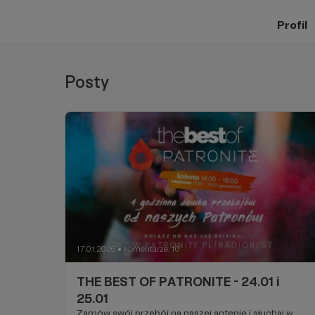
Profil
Posty
17.01.2026
Komentarze: 10
●
THE BEST OF PATRONITE - 24.01 i
25.01
Zamów swój przebój na naszej antenie i słuchaj w