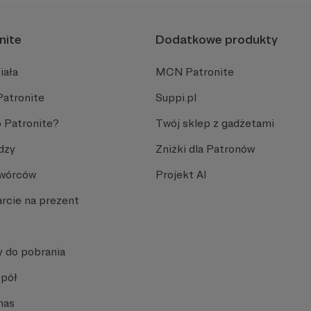
nite
Dodatkowe produkty
iała
MCN Patronite
Patronite
Suppi.pl
 Patronite?
Twój sklep z gadżetami
dzy
Zniżki dla Patronów
Twórców
Projekt AI
rcie na prezent
y do pobrania
spół
nas