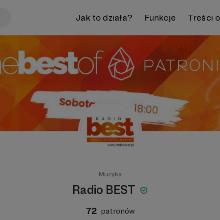
Jak to działa?
Funkcje
Treści 
Muzyka
Radio BEST
72
patronów