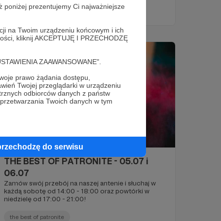
ż poniżej prezentujemy Ci najważniejsze
the best of patronite
acji na Twoim urządzeniu końcowym i ich
alności, kliknij AKCEPTUJĘ I PRZECHODZĘ
cję "USTAWIENIA ZAAWANSOWANE".
oje prawo żądania dostępu,
wień Twojej przeglądarki w urządzeniu
trznych odbiorców danych z państw
 przetwarzania Twoich danych w tym
30.06.2025
Komentarze: 13
●
przechodzę do serwisu
THE BEST OF PATRONITE - 05.07 i
06.07
Zamów swój przebój na naszej antenie i słuchaj w
każdą sobotę od 14:00 - 18:00 oraz powtórki w
niedzielę od 17:00 - 21:00!
the best of patronite