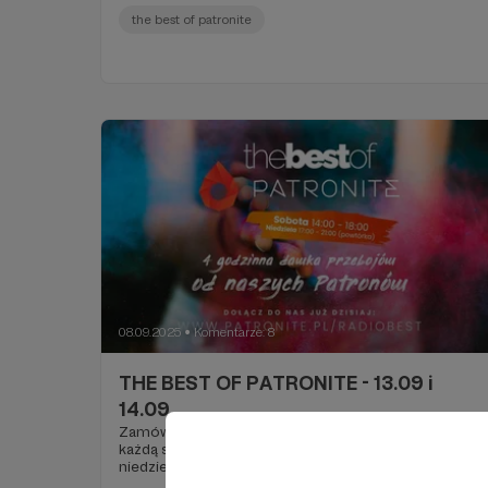
the best of patronite
08.09.2025
Komentarze: 8
●
THE BEST OF PATRONITE - 13.09 i
14.09
Zamów swój przebój na naszej antenie i słuchaj w
każdą sobotę od 14:00 - 18:00 oraz powtórki w
niedzielę od 17:00 - 21:00!