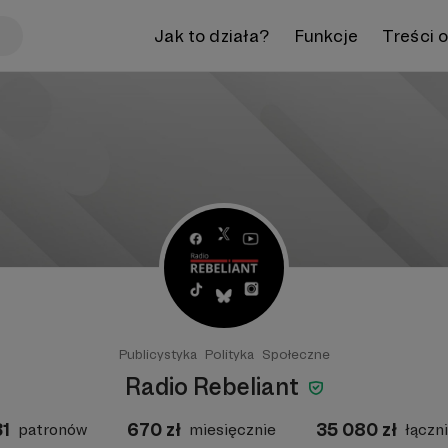
Jak to działa?
Funkcje
Treści 
Publicystyka
Polityka
Społeczne
Radio Rebeliant
31
670
zł
35 080
zł
patronów
miesięcznie
łączn