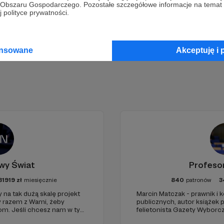
go Obszaru Gospodarczego. Pozostałe szczegółowe informacje na temat
Zostań Patronem
 polityce prywatności.
ansowane
Akceptuję i 
wy Świat
Profeso
81919
zł
miesięcznie
840
patronów
3
 na tak dużą skalę projekt
Marcin Matczak - prawnik i
y razem z Wami, żeby
publicznych, autor książek
iom. Jeśli chcesz nam w tym
felietonista Gazety Wyborcz
nie zabraknie. :)
edukacyjnych. Mówi jasno o pr