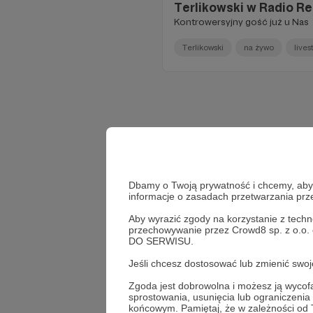
Terlikowski w Radio Re
Kontrowersyjny gość już u Nas
Terlikowski
na żywo
live
Dbamy o Twoją prywatność i chcemy, abyś 
informacje o zasadach przetwarzania pr
Aby wyrazić zgody na korzystanie z techn
przechowywanie przez Crowd8 sp. z o.o.
DO SERWISU.
Jeśli chcesz dostosować lub zmienić sw
Zgoda jest dobrowolna i możesz ją wyc
sprostowania, usunięcia lub ograniczeni
końcowym. Pamiętaj, że w zależności od