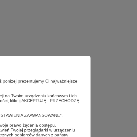
ż poniżej prezentujemy Ci najważniejsze
acji na Twoim urządzeniu końcowym i ich
alności, kliknij AKCEPTUJĘ I PRZECHODZĘ
cję "USTAWIENIA ZAAWANSOWANE".
oje prawo żądania dostępu,
wień Twojej przeglądarki w urządzeniu
trznych odbiorców danych z państw