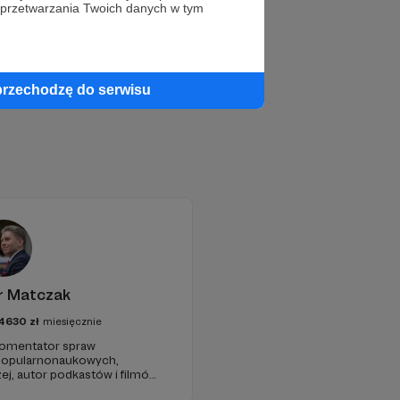
 przetwarzania Twoich danych w tym
przechodzę do serwisu
r Matczak
4630
zł
miesięcznie
 komentator spraw
 popularnonaukowych,
ej, autor podkastów i filmów
awie, filozofii i języku.