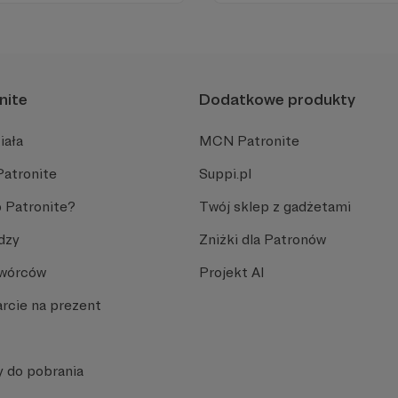
Promuje umiarkowanie w życ
plemiennością i bańkami in
nite
Dodatkowe produkty
iała
MCN Patronite
Patronite
Suppi.pl
 Patronite?
Twój sklep z gadżetami
dzy
Zniżki dla Patronów
Twórców
Projekt AI
rcie na prezent
y do pobrania