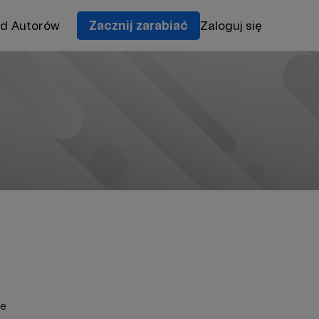
od Autorów
Zacznij zarabiać
Zaloguj się
ie