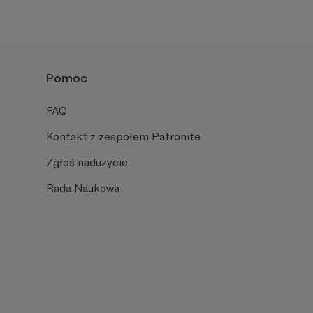
iu publicznym, walczy z
formacyjnymi.
Pomoc
FAQ
Kontakt z zespołem Patronite
Zgłoś nadużycie
Rada Naukowa