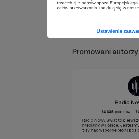
trzecich tj. z państw spoza Europejskie
celów przetwarzania znajdują się w naszej
Ustawienia zaaw
Promowani autorzy
Radio No
30635
patronów
7
Radio Nowy Świat to pierwszy
medialny w Polsce. Jesteśm
trzymać wspólnie pion i poz
pomóc - zapraszamy, miejsca 