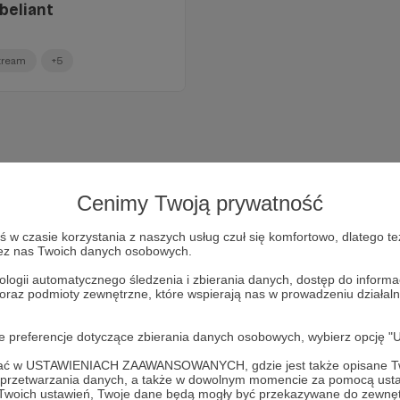
beliant
stream
+5
Cenimy Twoją prywatność
w czasie korzystania z naszych usług czuł się komfortowo, dlatego te
zez nas Twoich danych osobowych.
ologii automatycznego śledzenia i zbierania danych, dostęp do inform
 oraz podmioty zewnętrzne, które wspierają nas w prowadzeniu dział
Dołącz do grona Patronów!
oje preferencje dotyczące zbierania danych osobowych, wybierz op
ofać w USTAWIENIACH ZAAWANSOWANYCH, gdzie jest także opisane Tw
Wesprzyj działalność Autora
Radio Rebeliant
już teraz!
a przetwarzania danych, a także w dowolnym momencie za pomocą usta
 Twoich ustawień, Twoje dane będą mogły być przekazywane do zewnę