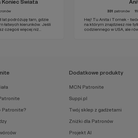
 Koniec Świata
Ani
tronów
331
patronów
1
d lat podróżuję tam, gdzie
Hej! Tu Anita i Tomek - tw
na którym znajdziesz nie tyl
asz czegoś więcej niż
codziennego w USA, ale rów
inspiracje do podróży i ma
Zapraszamy Cię do zapoznani
do wsparcia naszej twórczo
nite
Dodatkowe produkty
iała
MCN Patronite
Patronite
Suppi.pl
 Patronite?
Twój sklep z gadżetami
dzy
Zniżki dla Patronów
Twórców
Projekt AI