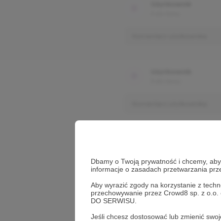
Użytkownik
3 dni temu
Komentarz użytkownika
Użytkownik
3 dni temu
Komentarz użytkownika
Dbamy o Twoją prywatność i chcemy, abyś 
informacje o zasadach przetwarzania pr
Aby wyrazić zgody na korzystanie z techn
przechowywanie przez Crowd8 sp. z o.o.
DO SERWISU.
Jeśli chcesz dostosować lub zmienić sw