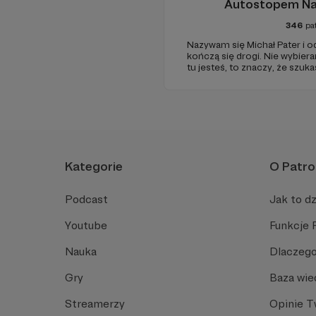
Autostopem Na
346
pa
Nazywam się Michał Pater i o
kończą się drogi. Nie wybieram łatwych kierunków. Jeśli
tu jesteś, to znaczy, że szuk
zwykłych podróży.
Kategorie
O Patro
Podcast
Jak to dz
Youtube
Funkcje 
Nauka
Dlaczego
Gry
Baza wie
Streamerzy
Opinie 