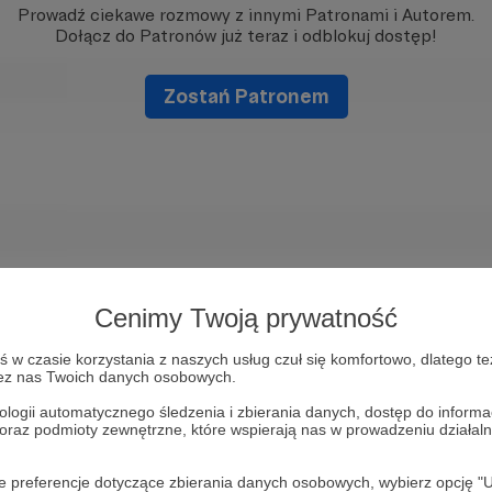
Prowadź ciekawe rozmowy z innymi Patronami i Autorem.
Dołącz do Patronów już teraz i odblokuj dostęp!
Zostań Patronem
Cenimy Twoją prywatność
w czasie korzystania z naszych usług czuł się komfortowo, dlatego te
zez nas Twoich danych osobowych.
ologii automatycznego śledzenia i zbierania danych, dostęp do inform
 oraz podmioty zewnętrzne, które wspierają nas w prowadzeniu dział
oje preferencje dotyczące zbierania danych osobowych, wybierz op