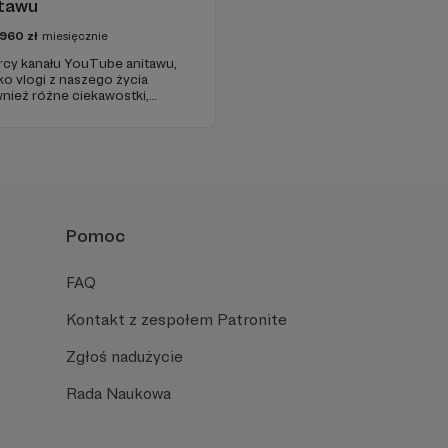
tawu
1960
zł
miesięcznie
órcy kanału YouTube anitawu,
ko vlogi z naszego życia
nież różne ciekawostki,
sę dobrego humoru!
a się z naszą działalnością i
ści!
Pomoc
FAQ
Kontakt z zespołem Patronite
Zgłoś nadużycie
Rada Naukowa