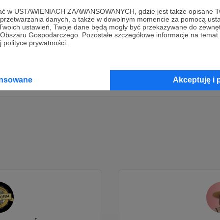
ofać w USTAWIENIACH ZAAWANSOWANYCH, gdzie jest także opisane Tw
Dołącz do grona Patronów!
a przetwarzania danych, a także w dowolnym momencie za pomocą usta
 Twoich ustawień, Twoje dane będą mogły być przekazywane do zewnę
go Obszaru Gospodarczego. Pozostałe szczegółowe informacje na temat
 polityce prywatności.
Wesprzyj działalność Autora
Rafał Bil
już teraz!
Zostań Patronem
ansowane
Akceptuję i 