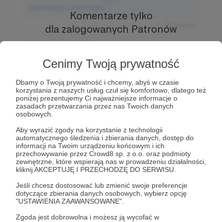
Komentarz użytkownika
Komentarze tylko
Odpowiedz
dla zalogowanych Patronów
Użytkownik
Prowadź ciekawe rozmowy z innymi Patronami i
3 dni temu
Autorem.
Dołącz do Patronów już teraz i odblokuj
Cenimy Twoją prywatność
dostęp!
Komentarz użytkownika
Dbamy o Twoją prywatność i chcemy, abyś w czasie
Zostań Patronem
korzystania z naszych usług czuł się komfortowo, dlatego też
Odpowiedz
poniżej prezentujemy Ci najważniejsze informacje o
zasadach przetwarzania przez nas Twoich danych
Użytkownik
osobowych.
3 dni temu
Aby wyrazić zgody na korzystanie z technologii
automatycznego śledzenia i zbierania danych, dostęp do
Komentarz użytkownika
informacji na Twoim urządzeniu końcowym i ich
przechowywanie przez Crowd8 sp. z o.o. oraz podmioty
zewnętrzne, które wspierają nas w prowadzeniu działalności,
Odpowiedz
kliknij AKCEPTUJĘ I PRZECHODZĘ DO SERWISU.
Jeśli chcesz dostosować lub zmienić swoje preferencje
dotyczące zbierania danych osobowych, wybierz opcję
"USTAWIENIA ZAAWANSOWANE".
Zgoda jest dobrowolna i możesz ją wycofać w