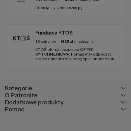
https://uslyszecnaczas.pl/
Fundacja KTOŚ
30
patronów
1625
zł
miesięcznie
KTOŚ oferuje bezpłatną OPIEKĘ
WYTCHNIENIOWĄ. Pomagamy odpocząć i
złapać oddech rodzicom/opiekunom osób,
które (ze względu na chorobę czy
niepełnosprawność) nie są w stanie
funkcjonować samodzielnie.
Kategorie
O Patronite
Dodatkowe produkty
Pomoc