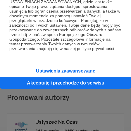
USTAWIENIACH ZAAWANSOWANYCH, gdzie jest także
opisane Twoje prawo żądania dostępu, sprostowania,
usunięcia lub ograniczenia przetwarzania danych, a także w
dowolnym momencie za pomocą ustawień Twojej
przeglądarki w urządzeniu końcowym. Pamiętaj, że w
Dołącz do grona Patronów!
zależności od Twoich ustawień, Twoje dane będą mogły być
przekazywane do zewnętrznych odbiorców danych z państw
trzecich tj. z państw spoza Europejskiego Obszaru
Gospodarczego. Pozostałe szczegółowe informacje na
Wesprzyj działalność Autora
Red-Alert Fundacja
już
temat przetwarzania Twoich danych w tym celów
teraz!
przetwarzania znajdują się w naszej polityce prywatności.
Zostań Patronem
Ustawienia zaawansowane
Akceptuję i przechodzę do serwisu
Promowani autorzy
Usłyszeć Na Czas
247
patronów
10950
zł
miesięcznie