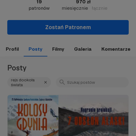
19
970 zł
patronów
miesięcznie
łącznie
Zostań Patronem
Profil
Posty
Filmy
Galeria
Komentarze
Posty
rejs dookoła
świata