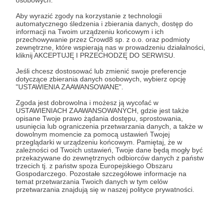
osobowych.
Aby wyrazić zgody na korzystanie z technologii
automatycznego śledzenia i zbierania danych, dostęp do
informacji na Twoim urządzeniu końcowym i ich
przechowywanie przez Crowd8 sp. z o.o. oraz podmioty
zewnętrzne, które wspierają nas w prowadzeniu działalności,
28.06.2020
Brak komentarzy
kliknij AKCEPTUJĘ I PRZECHODZĘ DO SERWISU.
●
Jeśli chcesz dostosować lub zmienić swoje preferencje
Gdzie płynąć jak nie ma gdzie płynąć?
dotyczące zbierania danych osobowych, wybierz opcję
Świat jest zamknięty, także dla żeglarzy. Po trzech
"USTAWIENIA ZAAWANSOWANE".
miesiącach stania na Hawajach podjęliśmy jednak decyzję,
aby wyruszyć na Alaskę, a potem Kanadę i tam przeczekać
Zgoda jest dobrowolna i możesz ją wycofać w
zimę.
USTAWIENIACH ZAAWANSOWANYCH, gdzie jest także
opisane Twoje prawo żądania dostępu, sprostowania,
youtube
blog
przystanek alaska
+2
usunięcia lub ograniczenia przetwarzania danych, a także w
dowolnym momencie za pomocą ustawień Twojej
przeglądarki w urządzeniu końcowym. Pamiętaj, że w
zależności od Twoich ustawień, Twoje dane będą mogły być
przekazywane do zewnętrznych odbiorców danych z państw
trzecich tj. z państw spoza Europejskiego Obszaru
Gospodarczego. Pozostałe szczegółowe informacje na
temat przetwarzania Twoich danych w tym celów
przetwarzania znajdują się w naszej polityce prywatności.