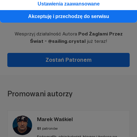
Ustawienia zaawansowane
Akceptuję i przechodzę do serwisu
Dołącz do grona Patronów!
Wesprzyj działalność Autora
Pod Żaglami Przez
Świat - @sailing.crystal
już teraz!
Zostań Patronem
Promowani autorzy
Marek Waśkiel
51
patronów
Fotografik, obieżyświat, bloger i twórca na