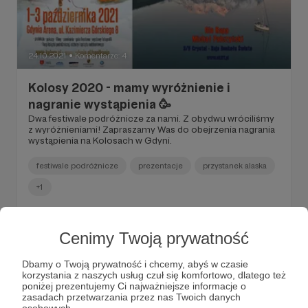
24.10.2021
Komentarze: 4
●
Kolosy 2020 - mamy wyróżnienie i
nagranie wystąpienia 🥳
Dwa festiwale podróżnicze za nami. Z obydwu wróciliśmy
z wyróżnieniami! Zapraszamy Was do obejrzenia nagrania
wystąpienia na Kolosach w Gdyni.
festiwale podróżnicze
prezentacje
przystanek alaska
+1
Cenimy Twoją prywatność
Dbamy o Twoją prywatność i chcemy, abyś w czasie
korzystania z naszych usług czuł się komfortowo, dlatego też
poniżej prezentujemy Ci najważniejsze informacje o
zasadach przetwarzania przez nas Twoich danych