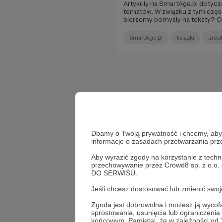
Artykuły na SmartAge.pl dotyc
tematów. W związku z tym częs
bierzemy pomysły na teksty? O
być bardzo krótka i brzmieć - z
więc w tym poście postaramy si
SmartAge.pl
książki
źród
źródłach naszych inspiracji.
Dbamy o Twoją prywatność i chcemy, abyś 
informacje o zasadach przetwarzania pr
Aby wyrazić zgody na korzystanie z techn
przechowywanie przez Crowd8 sp. z o.o.
DO SERWISU.
Jeśli chcesz dostosować lub zmienić sw
Zgoda jest dobrowolna i możesz ją wyc
Wesprzyj dz
sprostowania, usunięcia lub ograniczeni
końcowym. Pamiętaj, że w zależności od