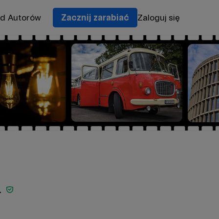
od Autorów
Zacznij zarabiać
Zaloguj się
a