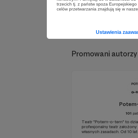
trzecich tj. z państw spoza Europejskie
celów przetwarzania znajdują się w naszej
Ustawienia zaaw
Promowani autorzy
Potem
101
pa
Teatr "Potem-o-tem" to działa
profesjonalny teatr założony
własnych zasadach. Od 10 la
opowiadania i oryginalnych pr