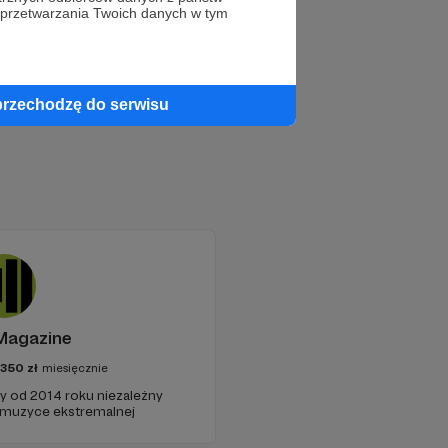
 przetwarzania Twoich danych w tym
przechodzę do serwisu
Magazine
350
zł
miesięcznie
cy od 2014 roku niezależny
 muzyce ekstremalnej