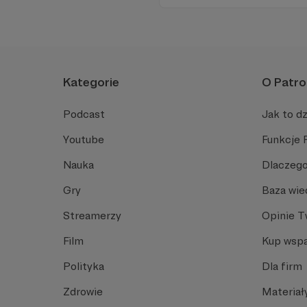
połączeniu z poczuciem hum
jakość teatralnego doświadc
Kategorie
O Patro
Podcast
Jak to dz
Youtube
Funkcje 
Nauka
Dlaczego
Gry
Baza wie
Streamerzy
Opinie 
Film
Kup wspa
Polityka
Dla firm
Zdrowie
Materiał