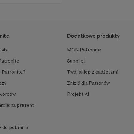
oru dają zupełnie nową
zenia.
nite
Dodatkowe produkty
iała
MCN Patronite
Patronite
Suppi.pl
 Patronite?
Twój sklep z gadżetami
dzy
Zniżki dla Patronów
Twórców
Projekt AI
rcie na prezent
y do pobrania