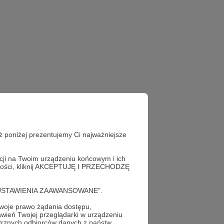
ż poniżej prezentujemy Ci najważniejsze
acji na Twoim urządzeniu końcowym i ich
alności, kliknij AKCEPTUJĘ I PRZECHODZĘ
cję "USTAWIENIA ZAAWANSOWANE".
oje prawo żądania dostępu,
ata
już teraz!
wień Twojej przeglądarki w urządzeniu
trznych odbiorców danych z państw