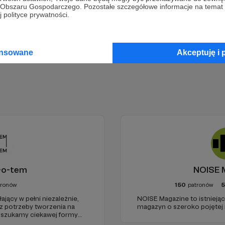
go Obszaru Gospodarczego. Pozostałe szczegółowe informacje na temat
 polityce prywatności.
Zostań Patronem
ansowane
Akceptuję i 
-o-tem
NOISE 
tronów
150
patronów
5
jący w pełni niezależnie,
NOISE Magazine to istnieją
 z potrzeby tworzenia na
magazyn o szeroko pojętej
t szukamy ciekawej formy
zestrzeni do grania, które w