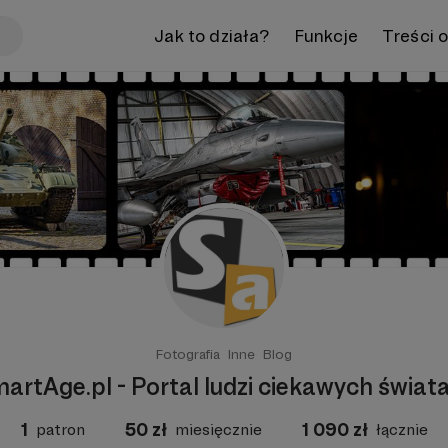
Jak to działa?
Funkcje
Treści 
Fotografia
Inne
Blog
artAge.pl - Portal ludzi ciekawych świat
1
50
zł
1 090
zł
patron
miesięcznie
łącznie