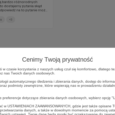
zą bardzo różnorodnych
to dostajemy pytania skąd
dpowiedź na to pytanie może
ewsząd, ale to nie odpowiedź,
ę uchylić rąbka tajemnicy o
ła
+3
Cenimy Twoją prywatność
w czasie korzystania z naszych usług czuł się komfortowo, dlatego te
zez nas Twoich danych osobowych.
ologii automatycznego śledzenia i zbierania danych, dostęp do inform
 oraz podmioty zewnętrzne, które wspierają nas w prowadzeniu dział
Dołącz do grona Patronów!
oje preferencje dotyczące zbierania danych osobowych, wybierz op
ofać w USTAWIENIACH ZAAWANSOWANYCH, gdzie jest także opisane Tw
iałalność Autora
SmartAge.pl - Portal ludzi ciekawych świ
a przetwarzania danych, a także w dowolnym momencie za pomocą usta
 Twoich ustawień, Twoje dane będą mogły być przekazywane do zewnę