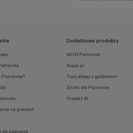
myślenia oraz zdolności r
każdym odcinku stawiamy n
podaną w przystępny i anga
nite
Dodatkowe produkty
iała
MCN Patronite
Patronite
Suppi.pl
 Patronite?
Twój sklep z gadżetami
dzy
Zniżki dla Patronów
Twórców
Projekt AI
rcie na prezent
y do pobrania