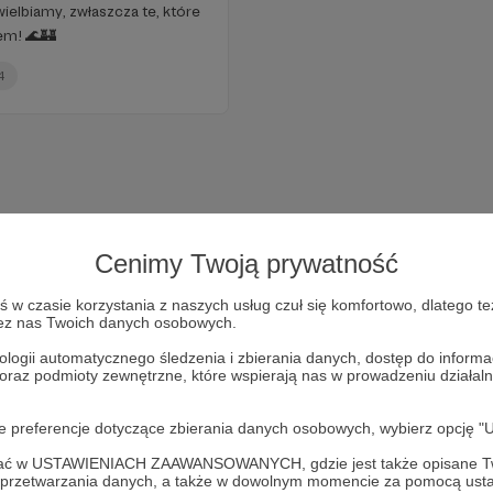
wielbiamy, zwłaszcza te, które
em! 🌊🏰
4
Cenimy Twoją prywatność
w czasie korzystania z naszych usług czuł się komfortowo, dlatego te
zez nas Twoich danych osobowych.
ologii automatycznego śledzenia i zbierania danych, dostęp do inform
 oraz podmioty zewnętrzne, które wspierają nas w prowadzeniu dział
Dołącz do grona Patronów!
oje preferencje dotyczące zbierania danych osobowych, wybierz op
Wesprzyj działalność Autora
Stary Ziomek i Morze
już teraz!
ofać w USTAWIENIACH ZAAWANSOWANYCH, gdzie jest także opisane Tw
a przetwarzania danych, a także w dowolnym momencie za pomocą usta