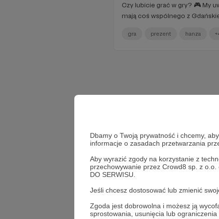
Czy lubicie grać w gry? 🎮 My u
mają coś wspólnego z Gdański
gra
prezent
hanza
+
Dbamy o Twoją prywatność i chcemy, abyś 
informacje o zasadach przetwarzania pr
Aby wyrazić zgody na korzystanie z techn
przechowywanie przez Crowd8 sp. z o.o.
DO SERWISU.
Jeśli chcesz dostosować lub zmienić sw
Zgoda jest dobrowolna i możesz ją wyc
sprostowania, usunięcia lub ograniczeni