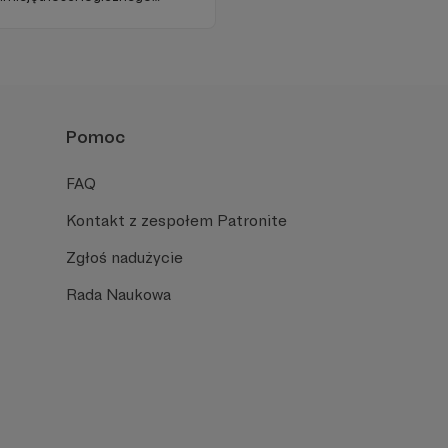
ozwiązywania problemów. W
a wartościową edukację
żujący sposób.
Pomoc
FAQ
Kontakt z zespołem Patronite
Zgłoś nadużycie
Rada Naukowa