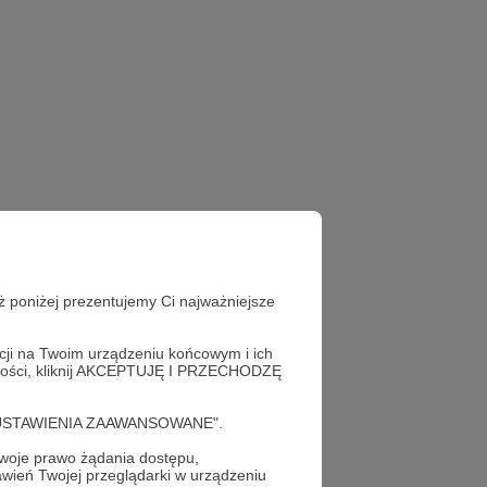
ż poniżej prezentujemy Ci najważniejsze
acji na Twoim urządzeniu końcowym i ich
alności, kliknij AKCEPTUJĘ I PRZECHODZĘ
cję "USTAWIENIA ZAAWANSOWANE".
oje prawo żądania dostępu,
wień Twojej przeglądarki w urządzeniu