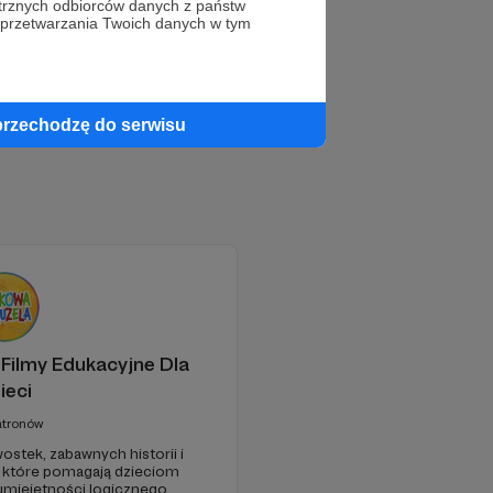
trznych odbiorców danych z państw
 przetwarzania Twoich danych w tym
przechodzę do serwisu
Filmy Edukacyjne Dla
ieci
atronów
wostek, zabawnych historii i
 które pomagają dzieciom
 umiejętności logicznego