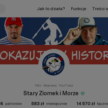
Jak to działa?
Funkcje
Treści 
Film
Wyprawy
YouTube
Stary Ziomek i Morze
16
583
zł
14 570
zł
patronów
miesięcznie
łączni