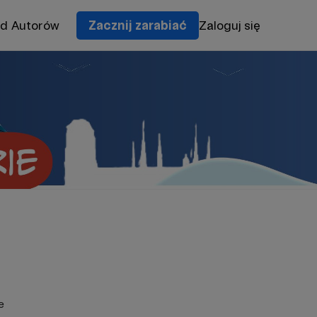
od Autorów
Zacznij zarabiać
Zaloguj się
e