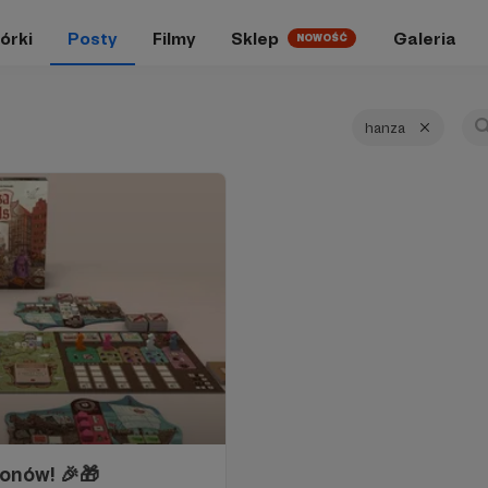
órki
Posty
Filmy
Sklep
Galeria
NOWOŚĆ
hanza
ronów! 🎉🎁