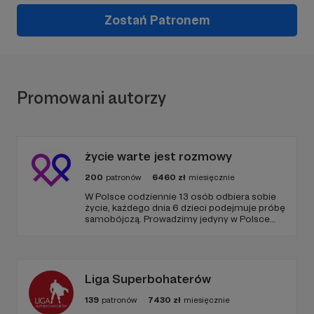
Zostań Patronem
Promowani autorzy
życie warte jest rozmowy
200
patronów
6460
zł
miesięcznie
W Polsce codziennie 13 osób odbiera sobie
życie, każdego dnia 6 dzieci podejmuje próbę
samobójczą. Prowadzimy jedyny w Polsce
serwis, gdzie udzielana jest bezpłatnie i
anonimowo pomoc online dla osób w
kryzysie samobójczym, po próbie
samobójczej, w żałobie i dla osób, które chcą
pomóc.
Liga Superbohaterów
139
patronów
7430
zł
miesięcznie