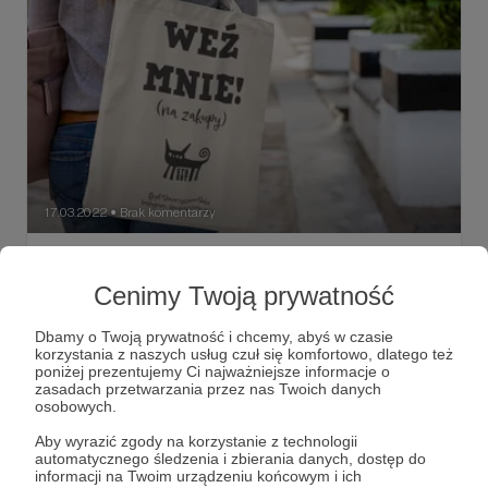
17.03.2022
Brak komentarzy
●
Nasze gadżety prawie gotowe!
Zobaczcie, co dla Was przygotowaliśmy :)
Cenimy Twoją prywatność
Dbamy o Twoją prywatność i chcemy, abyś w czasie
korzystania z naszych usług czuł się komfortowo, dlatego też
poniżej prezentujemy Ci najważniejsze informacje o
zasadach przetwarzania przez nas Twoich danych
osobowych.
Aby wyrazić zgody na korzystanie z technologii
automatycznego śledzenia i zbierania danych, dostęp do
informacji na Twoim urządzeniu końcowym i ich