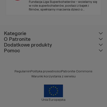
Fundacja Liga Superbohaterów - wcielamy się
w role superbohaterów, postaci z bajek i
filmów, spełniamy marzenia dzieci o
spotkaniu ulubionej postaci, poprzez
odwiedziny w szpitalach, hospicjach, oraz
terminalnie chorych dzieci w ich domach.
Naszą misją jest niesienie uśmiechu.
Kategorie
O Patronite
Dodatkowe produkty
Pomoc
Regulamin
Polityka prywatności
Patronite Commons
Warunki korzystania z serwisu
Unia Europejska