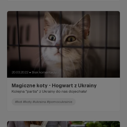
20.03.2022
Brak komentarzy
●
Magiczne koty - Hogwart z Ukrainy
Kolejna "partia" z Ukrainy do nas dojechała!
#kot #koty #ukraina #pomocukrainie