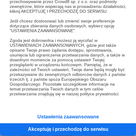
przechowywanie przez Crowd8 sp. z o.o. oraz podmioty
zewnętrzne, które wspierają nas w prowadzeniu działalności,
kliknij AKCEPTUJĘ I PRZECHODZĘ DO SERWISU.
Jeśli chcesz dostosować lub zmienić swoje preferencje
dotyczące zbierania danych osobowych, wybierz opcję
"USTAWIENIA ZAAWANSOWANE".
15.03.2022
Brak komentarzy
●
Zgoda jest dobrowolna i możesz ją wycofać w
Kociarnia na Koszarowej czeka na swoich
USTAWIENIACH ZAAWANSOWANYCH, gdzie jest także
opisane Twoje prawo żądania dostępu, sprostowania,
małych mieszkańców z Ukrainy!
usunięcia lub ograniczenia przetwarzania danych, a także w
Dziś zakończyłyśmy przygotowania do przyjęcia
dowolnym momencie za pomocą ustawień Twojej
ukraińskich kotów na ulicy Koszarowej. Między innymi
przeglądarki w urządzeniu końcowym. Pamiętaj, że w
dzięki naszym Patronkom i Patronom <3
zależności od Twoich ustawień, Twoje dane będą mogły być
przekazywane do zewnętrznych odbiorców danych z państw
trzecich tj. z państw spoza Europejskiego Obszaru
#kot #koty #ukraina #pomocukrainie
Gospodarczego. Pozostałe szczegółowe informacje na
temat przetwarzania Twoich danych w tym celów
przetwarzania znajdują się w naszej polityce prywatności.
Ustawienia zaawansowane
Akceptuję i przechodzę do serwisu