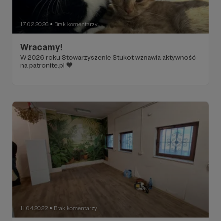
17.02.2026
Brak komentarzy
●
Wracamy!
W 2026 roku Stowarzyszenie Stukot wznawia aktywność
na patronite.pl 🧡
11.04.2022
Brak komentarzy
●