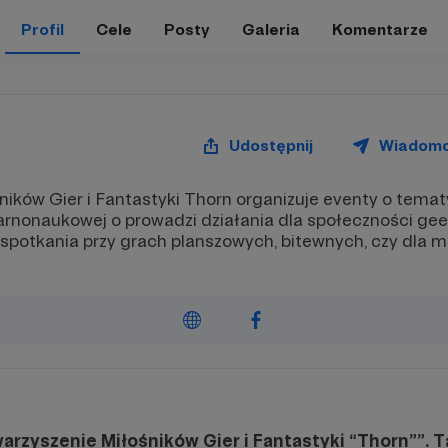
Profil
Cele
Posty
Galeria
Komentarze
Udostępnij
Wiadom
ików Gier i Fantastyki Thorn organizuje eventy o temat
larnonaukowej o prowadzi działania dla społeczności gee
ne spotkania przy grach planszowych, bitewnych, czy dla 
rzyszenie Miłośników Gier i Fantastyki “Thorn””. T