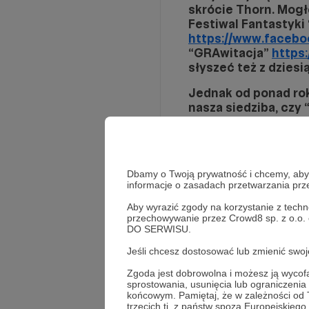
skrócie Thorn. Mogł
Festiwal Fantastyki
https://www.facebo
“GRAwitacja”
https
słyszeć też z dzies
Jednak od ponad rok
nasza siedziba, czy 
pomieszczenia (Sala
(10m2). Jest to miej
szeroko pojętą fanta
Dbamy o Twoją prywatność i chcemy, abyś 
Wtorki z plansz
informacje o zasadach przetwarzania pr
Piątkowe (i kil
Gathering;
Aby wyrazić zgody na korzystanie z techn
przechowywanie przez Crowd8 sp. z o.o.
całonocne LAN 
DO SERWISU.
Spotkania miło
Spotkania miło
Jeśli chcesz dostosować lub zmienić sw
Gramy w gry RP
Zgoda jest dobrowolna i możesz ją wyc
Organizujemy se
sprostowania, usunięcia lub ograniczeni
obrazu robi wra
końcowym. Pamiętaj, że w zależności od
Rozwiń opis
licencyjny i ku
trzecich tj. z państw spoza Europejskie