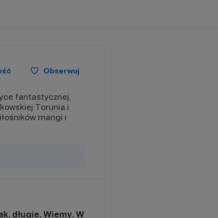
ość
Obserwuj
yce fantastycznej,
kowskiej Torunia i
miłośników mangi i
ak, długie. Wiemy. W