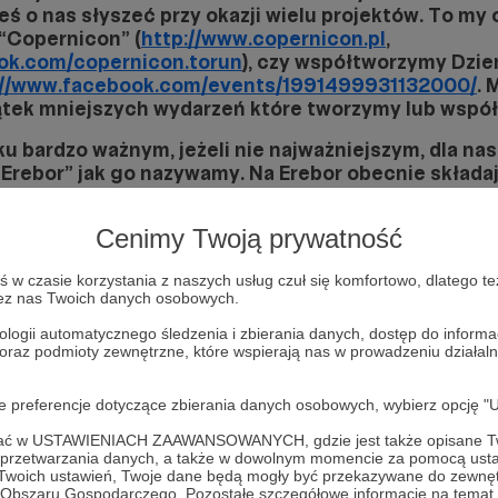
eś o nas słyszeć przy okazji wielu projektów. To my
 “Copernicon” (
http://www.copernicon.pl
,
ok.com/copernicon.torun
), czy współtworzymy Dzi
://www.facebook.com/events/1991499931132000/
. 
iątek mniejszych wydarzeń które tworzymy lub wspó
u bardzo ważnym, jeżeli nie najważniejszym, dla nas
“Erebor” jak go nazywamy. Na Erebor obecnie składaj
 Wielka (70m2), Sala Mała (15m2), Biuro (15m2) oraz
sce, w którym organizujemy dziesiątki wydarzeń zwią
Cenimy Twoją prywatność
styką i popkulturą:
w czasie korzystania z naszych usług czuł się komfortowo, dlatego te
ówkami (w każdy wtorek!);
zez nas Twoich danych osobowych.
ka razy w roku całoweekendowe) turnieje gry karcian
ologii automatycznego śledzenia i zbierania danych, dostęp do inform
 oraz podmioty zewnętrzne, które wspierają nas w prowadzeniu dział
party;
śników gier bitewnych “BeerHammer”;
śników kultury dalekiego wschodu, mangi i anime;
oje preferencje dotyczące zbierania danych osobowych, wybierz op
G;
ofać w USTAWIENIACH ZAAWANSOWANYCH, gdzie jest także opisane Tw
anse filmów i seriale z użyciem projektora full HD, 
a przetwarzania danych, a także w dowolnym momencie za pomocą usta
żenie ;) (Tylko sobie nie myśl inaczej - legalnie. Ma
 Twoich ustawień, Twoje dane będą mogły być przekazywane do zewnę
pujemy legalne nośniki);
go Obszaru Gospodarczego. Pozostałe szczegółowe informacje na temat