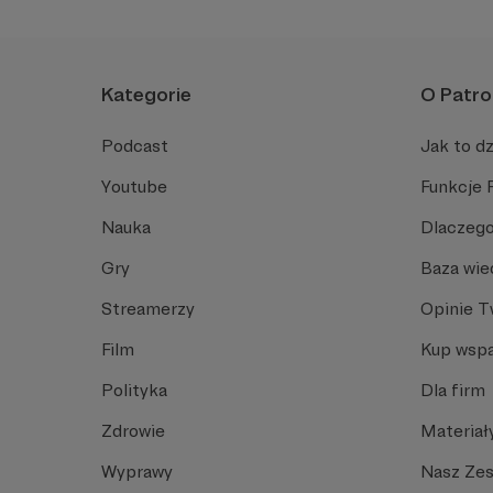
Erebor jest miejsce
czas wśród podobn
Kategorie
O Patro
Nasze spotkania są o
integracji pasjonat
Podcast
Jak to dz
Youtube
Funkcje 
Nauka
Dlaczego
Gry
Baza wie
Streamerzy
Opinie 
W tym m
Film
Kup wspa
Polityka
Dla firm
Zdrowie
Materiał
Wyprawy
Nasz Ze