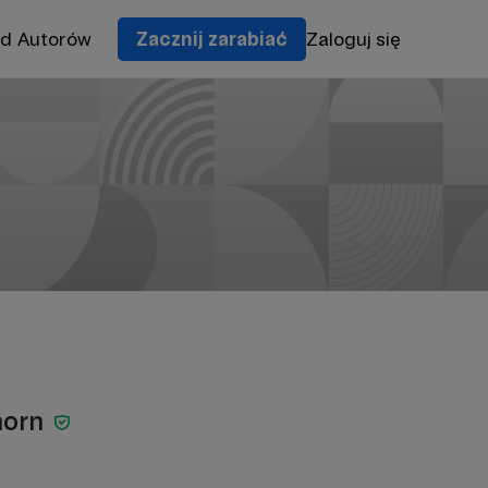
od Autorów
Zacznij zarabiać
Zaloguj się
horn