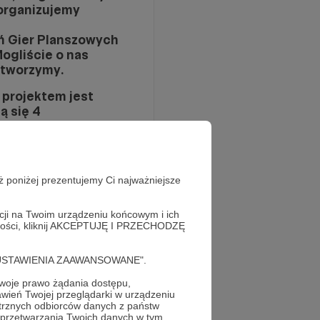
 organizujemy
eń Gier Planszowych
Mogliście o nas
łtworzymy.
 projektem jest
ą się 4
 Magazyn
zanych z grami, i
ż poniżej prezentujemy Ci najważniejsze
ej Magic: the
acji na Twoim urządzeniu końcowym i ich
alności, kliknij AKCEPTUJĘ I PRZECHODZĘ
cję "USTAWIENIA ZAAWANSOWANE".
oje prawo żądania dostępu,
a osiągane 110"
wień Twojej przeglądarki w urządzeniu
my wykupiony parasol
trznych odbiorców danych z państw
 przetwarzania Twoich danych w tym