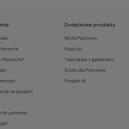
m, które prowadzimy za darmo dla każdego, kto chce
ych hobbystów.
nite
Dodatkowe produkty
twarte i bezpłatne. I chcemy, żeby tak zostało. To 
ów na ścisłej starówce Torunia.
iała
MCN Patronite
Patronite
Suppi.pl
 Patronite?
Twój sklep z gadżetami
dzy
Zniżki dla Patronów
Twórców
Projekt AI
iejscu powinna być zewnętrzna treść
rcie na prezent
Aby zobaczyć treść musisz zmienić
ustawienia
polityki prywatności
y do pobrania
spół