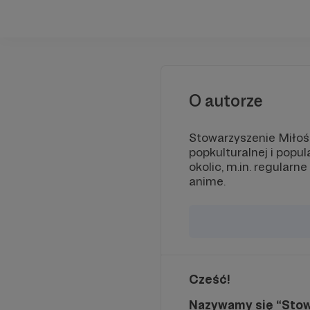
O autorze
Stowarzyszenie Miłośn
popkulturalnej i popu
okolic, m.in. regular
anime.
Cześć!
Nazywamy się “Stowa