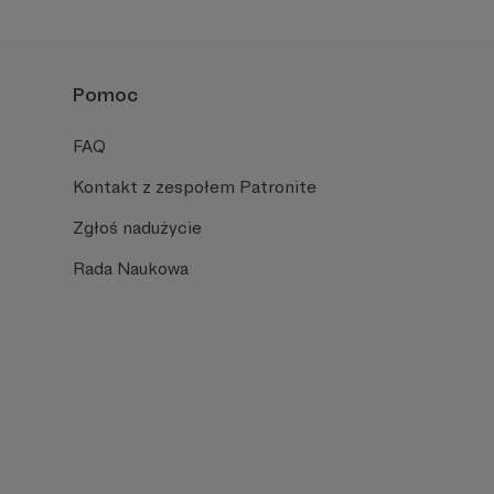
 spędzić ciekawie
Pomoc
110m2, które służy
FAQ
Kontakt z zespołem Patronite
Zgłoś nadużycie
Rada Naukowa